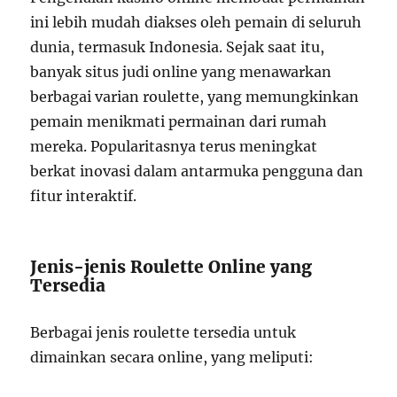
ini lebih mudah diakses oleh pemain di seluruh
dunia, termasuk Indonesia. Sejak saat itu,
banyak situs judi online yang menawarkan
berbagai varian roulette, yang memungkinkan
pemain menikmati permainan dari rumah
mereka. Popularitasnya terus meningkat
berkat inovasi dalam antarmuka pengguna dan
fitur interaktif.
Jenis-jenis Roulette Online yang
Tersedia
Berbagai jenis roulette tersedia untuk
dimainkan secara online, yang meliputi: