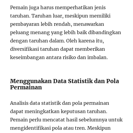
Pemain juga harus memperhatikan jenis
taruhan. Taruhan luar, meskipun memiliki
pembayaran lebih rendah, menawarkan
peluang menang yang lebih baik dibandingkan
dengan taruhan dalam. Oleh karena itu,
diversifikasi taruhan dapat memberikan
keseimbangan antara risiko dan imbalan.
Menggunakan Data Statistik dan Pola
Permainan
Analisis data statistik dan pola permainan
dapat meningkatkan keputusan taruhan.
Pemain perlu mencatat hasil sebelumnya untuk
mengidentifikasi pola atau tren. Meskipun