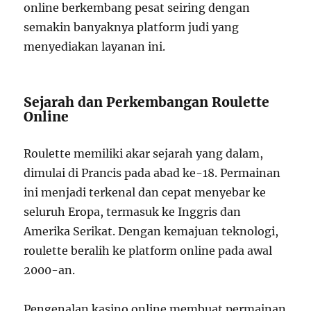
online berkembang pesat seiring dengan
semakin banyaknya platform judi yang
menyediakan layanan ini.
Sejarah dan Perkembangan Roulette
Online
Roulette memiliki akar sejarah yang dalam,
dimulai di Prancis pada abad ke-18. Permainan
ini menjadi terkenal dan cepat menyebar ke
seluruh Eropa, termasuk ke Inggris dan
Amerika Serikat. Dengan kemajuan teknologi,
roulette beralih ke platform online pada awal
2000-an.
Pengenalan kasino online membuat permainan