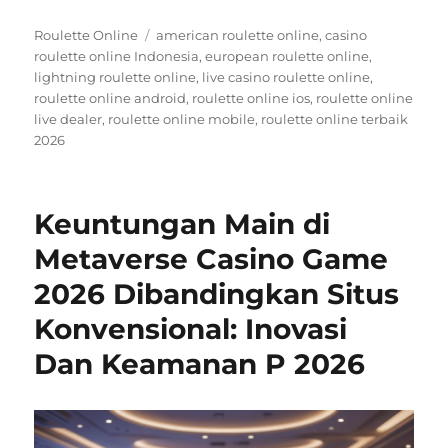
Categories
Tags
Roulette Online
american roulette online
,
casino
roulette online Indonesia
,
european roulette online
,
lightning roulette online
,
live casino roulette online
,
roulette online android
,
roulette online ios
,
roulette online
live dealer
,
roulette online mobile
,
roulette online terbaik
2026
Keuntungan Main di
Metaverse Casino Game
2026 Dibandingkan Situs
Konvensional: Inovasi
Dan Keamanan P 2026