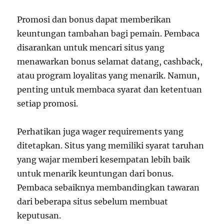
Promosi dan bonus dapat memberikan
keuntungan tambahan bagi pemain. Pembaca
disarankan untuk mencari situs yang
menawarkan bonus selamat datang, cashback,
atau program loyalitas yang menarik. Namun,
penting untuk membaca syarat dan ketentuan
setiap promosi.
Perhatikan juga wager requirements yang
ditetapkan. Situs yang memiliki syarat taruhan
yang wajar memberi kesempatan lebih baik
untuk menarik keuntungan dari bonus.
Pembaca sebaiknya membandingkan tawaran
dari beberapa situs sebelum membuat
keputusan.