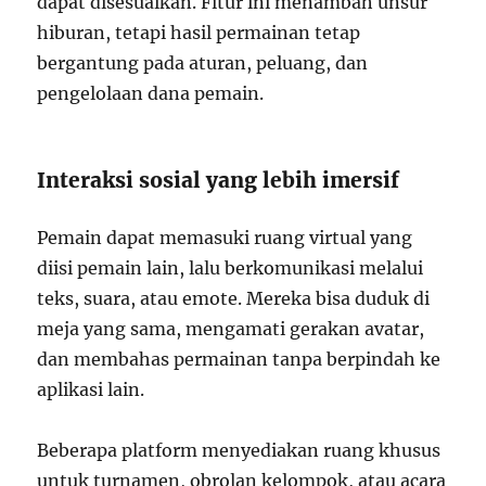
dapat disesuaikan. Fitur ini menambah unsur
hiburan, tetapi hasil permainan tetap
bergantung pada aturan, peluang, dan
pengelolaan dana pemain.
Interaksi sosial yang lebih imersif
Pemain dapat memasuki ruang virtual yang
diisi pemain lain, lalu berkomunikasi melalui
teks, suara, atau emote. Mereka bisa duduk di
meja yang sama, mengamati gerakan avatar,
dan membahas permainan tanpa berpindah ke
aplikasi lain.
Beberapa platform menyediakan ruang khusus
untuk turnamen, obrolan kelompok, atau acara