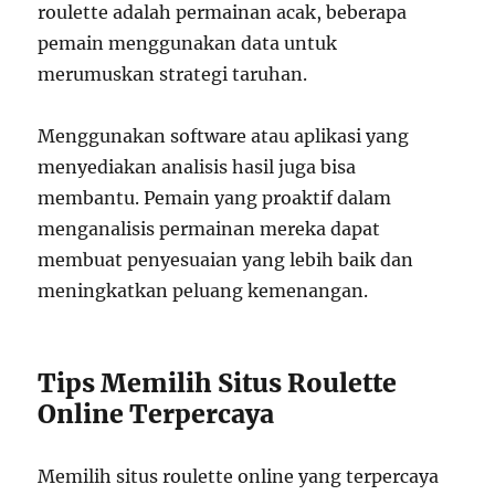
roulette adalah permainan acak, beberapa
pemain menggunakan data untuk
merumuskan strategi taruhan.
Menggunakan software atau aplikasi yang
menyediakan analisis hasil juga bisa
membantu. Pemain yang proaktif dalam
menganalisis permainan mereka dapat
membuat penyesuaian yang lebih baik dan
meningkatkan peluang kemenangan.
Tips Memilih Situs Roulette
Online Terpercaya
Memilih situs roulette online yang terpercaya