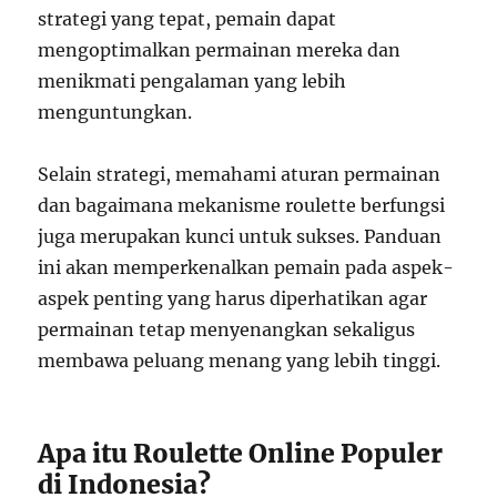
strategi yang tepat, pemain dapat
mengoptimalkan permainan mereka dan
menikmati pengalaman yang lebih
menguntungkan.
Selain strategi, memahami aturan permainan
dan bagaimana mekanisme roulette berfungsi
juga merupakan kunci untuk sukses. Panduan
ini akan memperkenalkan pemain pada aspek-
aspek penting yang harus diperhatikan agar
permainan tetap menyenangkan sekaligus
membawa peluang menang yang lebih tinggi.
Apa itu Roulette Online Populer
di Indonesia?