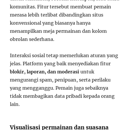
komunitas. Fitur tersebut membuat pemain
merasa lebih terlibat dibandingkan situs
konvensional yang biasanya hanya
menampilkan meja permainan dan kolom
obrolan sederhana.
Interaksi sosial tetap memerlukan aturan yang
jelas. Platform yang baik menyediakan fitur
blokir, laporan, dan moderasi
untuk
mengurangi spam, penipuan, serta perilaku
yang mengganggu. Pemain juga sebaiknya
tidak membagikan data pribadi kepada orang
lain.
Visualisasi permainan dan suasana