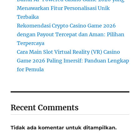
Menawarkan Fitur Personalisasi Unik
Terbaika
Rekomendasi Crypto Casino Game 2026
dengan Payout Tercepat dan Aman: Pilihan
Terpercaya
Cara Main Slot Virtual Reality (VR) Casino
Game 2026 Paling Imersif: Panduan Lengkap
for Pemula
Recent Comments
Tidak ada komentar untuk ditampilkan.