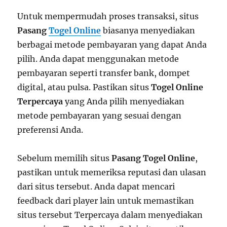
Untuk mempermudah proses transaksi, situs
Pasang
Togel Online
biasanya menyediakan
berbagai metode pembayaran yang dapat Anda
pilih. Anda dapat menggunakan metode
pembayaran seperti transfer bank, dompet
digital, atau pulsa. Pastikan situs
Togel Online
Terpercaya
yang Anda pilih menyediakan
metode pembayaran yang sesuai dengan
preferensi Anda.
Sebelum memilih situs
Pasang Togel Online
,
pastikan untuk memeriksa reputasi dan ulasan
dari situs tersebut. Anda dapat mencari
feedback dari player lain untuk memastikan
situs tersebut Terpercaya dalam menyediakan