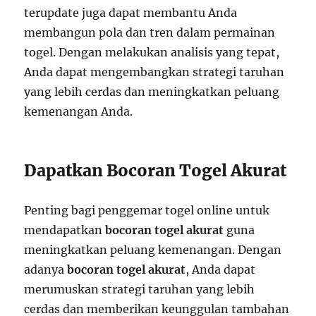
terupdate juga dapat membantu Anda
membangun pola dan tren dalam permainan
togel. Dengan melakukan analisis yang tepat,
Anda dapat mengembangkan strategi taruhan
yang lebih cerdas dan meningkatkan peluang
kemenangan Anda.
Dapatkan Bocoran Togel Akurat
Penting bagi penggemar togel online untuk
mendapatkan
bocoran togel akurat
guna
meningkatkan peluang kemenangan. Dengan
adanya
bocoran togel akurat
, Anda dapat
merumuskan strategi taruhan yang lebih
cerdas dan memberikan keunggulan tambahan