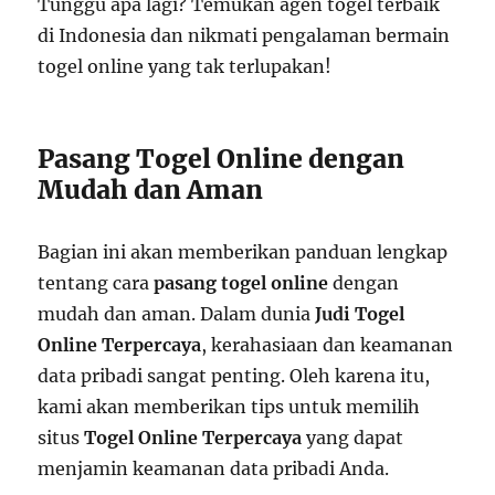
Tunggu apa lagi? Temukan agen togel terbaik
di Indonesia dan nikmati pengalaman bermain
togel online yang tak terlupakan!
Pasang Togel Online dengan
Mudah dan Aman
Bagian ini akan memberikan panduan lengkap
tentang cara
pasang togel online
dengan
mudah dan aman. Dalam dunia
Judi Togel
Online Terpercaya
, kerahasiaan dan keamanan
data pribadi sangat penting. Oleh karena itu,
kami akan memberikan tips untuk memilih
situs
Togel Online Terpercaya
yang dapat
menjamin keamanan data pribadi Anda.