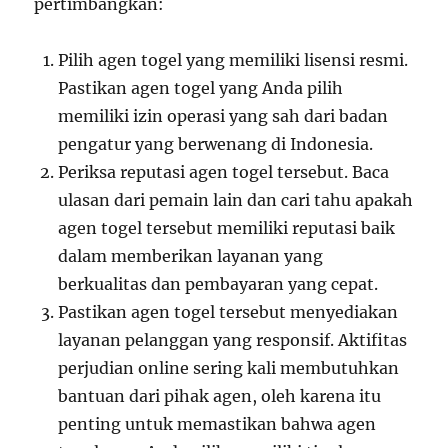
pertimbangkan:
Pilih agen togel yang memiliki lisensi resmi.
Pastikan agen togel yang Anda pilih
memiliki izin operasi yang sah dari badan
pengatur yang berwenang di Indonesia.
Periksa reputasi agen togel tersebut. Baca
ulasan dari pemain lain dan cari tahu apakah
agen togel tersebut memiliki reputasi baik
dalam memberikan layanan yang
berkualitas dan pembayaran yang cepat.
Pastikan agen togel tersebut menyediakan
layanan pelanggan yang responsif. Aktifitas
perjudian online sering kali membutuhkan
bantuan dari pihak agen, oleh karena itu
penting untuk memastikan bahwa agen