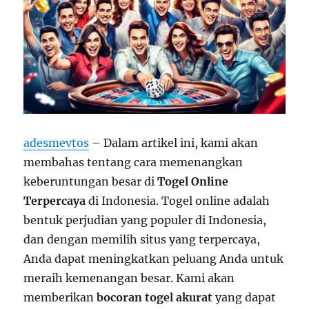
adesmevtos
– Dalam artikel ini, kami akan
membahas tentang cara memenangkan
keberuntungan besar di
Togel Online
Terpercaya
di Indonesia. Togel online adalah
bentuk perjudian yang populer di Indonesia,
dan dengan memilih situs yang terpercaya,
Anda dapat meningkatkan peluang Anda untuk
meraih kemenangan besar. Kami akan
memberikan
bocoran togel akurat
yang dapat