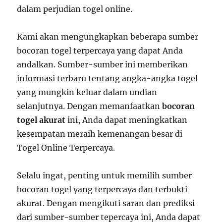
dalam perjudian togel online.
Kami akan mengungkapkan beberapa sumber
bocoran togel terpercaya yang dapat Anda
andalkan. Sumber-sumber ini memberikan
informasi terbaru tentang angka-angka togel
yang mungkin keluar dalam undian
selanjutnya. Dengan memanfaatkan
bocoran
togel akurat
ini, Anda dapat meningkatkan
kesempatan meraih kemenangan besar di
Togel Online Terpercaya.
Selalu ingat, penting untuk memilih sumber
bocoran togel yang terpercaya dan terbukti
akurat. Dengan mengikuti saran dan prediksi
dari sumber-sumber tepercaya ini, Anda dapat