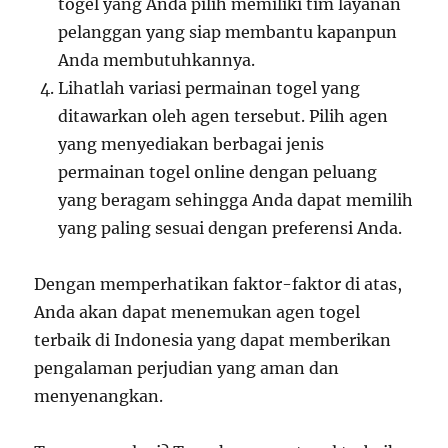
togel yang Anda pilih memiliki tim layanan
pelanggan yang siap membantu kapanpun
Anda membutuhkannya.
Lihatlah variasi permainan togel yang
ditawarkan oleh agen tersebut. Pilih agen
yang menyediakan berbagai jenis
permainan togel online dengan peluang
yang beragam sehingga Anda dapat memilih
yang paling sesuai dengan preferensi Anda.
Dengan memperhatikan faktor-faktor di atas,
Anda akan dapat menemukan agen togel
terbaik di Indonesia yang dapat memberikan
pengalaman perjudian yang aman dan
menyenangkan.