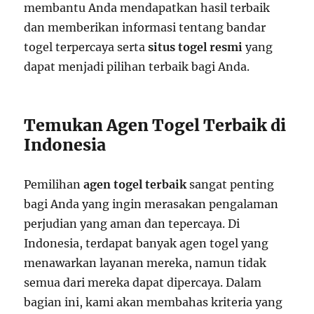
membantu Anda mendapatkan hasil terbaik
dan memberikan informasi tentang bandar
togel terpercaya serta
situs togel resmi
yang
dapat menjadi pilihan terbaik bagi Anda.
Temukan Agen Togel Terbaik di
Indonesia
Pemilihan
agen togel terbaik
sangat penting
bagi Anda yang ingin merasakan pengalaman
perjudian yang aman dan tepercaya. Di
Indonesia, terdapat banyak agen togel yang
menawarkan layanan mereka, namun tidak
semua dari mereka dapat dipercaya. Dalam
bagian ini, kami akan membahas kriteria yang