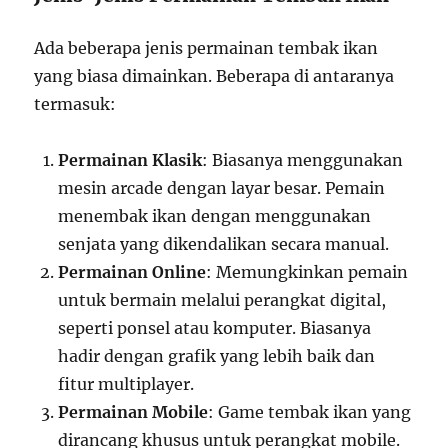
Ada beberapa jenis permainan tembak ikan
yang biasa dimainkan. Beberapa di antaranya
termasuk:
Permainan Klasik
: Biasanya menggunakan
mesin arcade dengan layar besar. Pemain
menembak ikan dengan menggunakan
senjata yang dikendalikan secara manual.
Permainan Online
: Memungkinkan pemain
untuk bermain melalui perangkat digital,
seperti ponsel atau komputer. Biasanya
hadir dengan grafik yang lebih baik dan
fitur multiplayer.
Permainan Mobile
: Game tembak ikan yang
dirancang khusus untuk perangkat mobile.