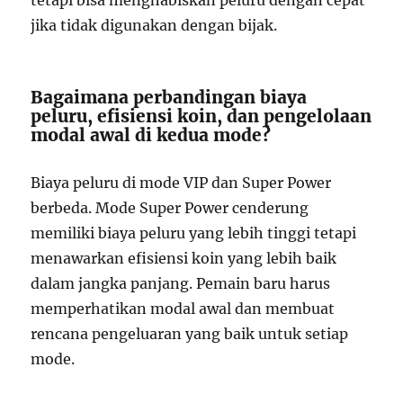
jika tidak digunakan dengan bijak.
Bagaimana perbandingan biaya
peluru, efisiensi koin, dan pengelolaan
modal awal di kedua mode?
Biaya peluru di mode VIP dan Super Power
berbeda. Mode Super Power cenderung
memiliki biaya peluru yang lebih tinggi tetapi
menawarkan efisiensi koin yang lebih baik
dalam jangka panjang. Pemain baru harus
memperhatikan modal awal dan membuat
rencana pengeluaran yang baik untuk setiap
mode.