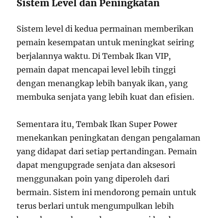
Sistem Level dan Peningkatan
Sistem level di kedua permainan memberikan
pemain kesempatan untuk meningkat seiring
berjalannya waktu. Di Tembak Ikan VIP,
pemain dapat mencapai level lebih tinggi
dengan menangkap lebih banyak ikan, yang
membuka senjata yang lebih kuat dan efisien.
Sementara itu, Tembak Ikan Super Power
menekankan peningkatan dengan pengalaman
yang didapat dari setiap pertandingan. Pemain
dapat mengupgrade senjata dan aksesori
menggunakan poin yang diperoleh dari
bermain. Sistem ini mendorong pemain untuk
terus berlari untuk mengumpulkan lebih