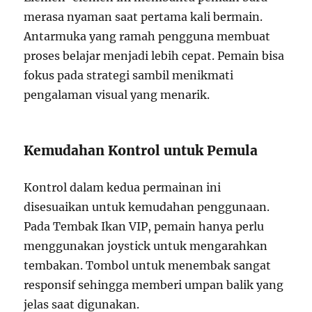
merasa nyaman saat pertama kali bermain.
Antarmuka yang ramah pengguna membuat
proses belajar menjadi lebih cepat. Pemain bisa
fokus pada strategi sambil menikmati
pengalaman visual yang menarik.
Kemudahan Kontrol untuk Pemula
Kontrol dalam kedua permainan ini
disesuaikan untuk kemudahan penggunaan.
Pada Tembak Ikan VIP, pemain hanya perlu
menggunakan joystick untuk mengarahkan
tembakan. Tombol untuk menembak sangat
responsif sehingga memberi umpan balik yang
jelas saat digunakan.