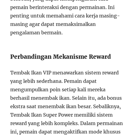
pemain berinteraksi dengan permainan. Ini
penting untuk memahami cara kerja masing-
masing agar dapat memaksimalkan
pengalaman bermain.
Perbandingan Mekanisme Reward
Tembak Ikan VIP menawarkan sistem reward
yang lebih sederhana. Pemain dapat
mengumpulkan poin setiap kali mereka
berhasil menembak ikan. Selain itu, ada bonus
ekstra saat menembak ikan besar. Sebaliknya,
Tembak Ikan Super Power memiliki sistem
reward yang lebih kompleks. Dalam permainan
ini, pemain dapat mengaktifkan mode khusus