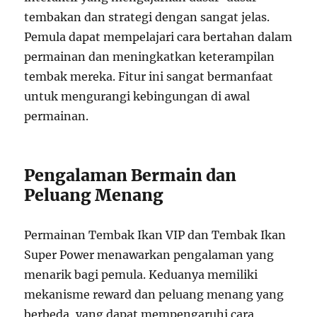
tembakan dan strategi dengan sangat jelas.
Pemula dapat mempelajari cara bertahan dalam
permainan dan meningkatkan keterampilan
tembak mereka. Fitur ini sangat bermanfaat
untuk mengurangi kebingungan di awal
permainan.
Pengalaman Bermain dan
Peluang Menang
Permainan Tembak Ikan VIP dan Tembak Ikan
Super Power menawarkan pengalaman yang
menarik bagi pemula. Keduanya memiliki
mekanisme reward dan peluang menang yang
berbeda, yang dapat mempengaruhi cara