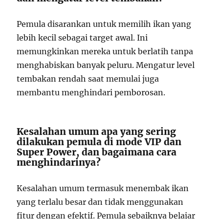
Pemula disarankan untuk memilih ikan yang
lebih kecil sebagai target awal. Ini
memungkinkan mereka untuk berlatih tanpa
menghabiskan banyak peluru. Mengatur level
tembakan rendah saat memulai juga
membantu menghindari pemborosan.
Kesalahan umum apa yang sering
dilakukan pemula di mode VIP dan
Super Power, dan bagaimana cara
menghindarinya?
Kesalahan umum termasuk menembak ikan
yang terlalu besar dan tidak menggunakan
fitur dengan efektif. Pemula sebaiknya belajar