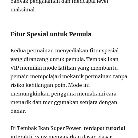
banyak pengalaman dan mencapai level
maksimal.
Fitur Spesial untuk Pemula
Kedua permainan menyediakan fitur spesial
yang dirancang untuk pemula. Tembak Ikan
VIP memiliki mode
latihan
yang membantu
pemain mempelajari mekanik permainan tanpa
risiko kehilangan poin. Mode ini
memungkinkan pengguna memahami cara
menarik dan menggunakan senjata dengan
benar.
Di Tembak Ikan Super Power, terdapat
tutorial
interaktif yang mengajarkan dasar-dasar