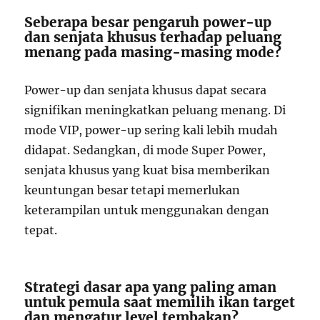
Seberapa besar pengaruh power-up
dan senjata khusus terhadap peluang
menang pada masing-masing mode?
Power-up dan senjata khusus dapat secara
signifikan meningkatkan peluang menang. Di
mode VIP, power-up sering kali lebih mudah
didapat. Sedangkan, di mode Super Power,
senjata khusus yang kuat bisa memberikan
keuntungan besar tetapi memerlukan
keterampilan untuk menggunakan dengan
tepat.
Strategi dasar apa yang paling aman
untuk pemula saat memilih ikan target
dan mengatur level tembakan?