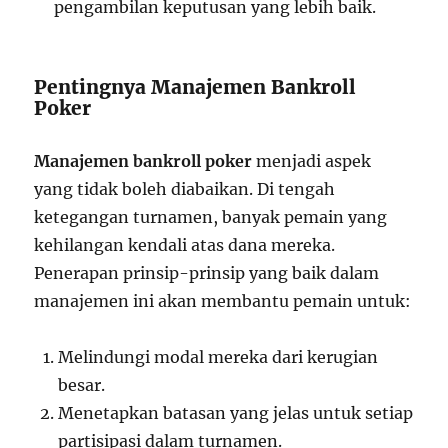
pengambilan keputusan yang lebih baik.
Pentingnya Manajemen Bankroll
Poker
Manajemen bankroll poker
menjadi aspek
yang tidak boleh diabaikan. Di tengah
ketegangan turnamen, banyak pemain yang
kehilangan kendali atas dana mereka.
Penerapan prinsip-prinsip yang baik dalam
manajemen ini akan membantu pemain untuk:
Melindungi modal mereka dari kerugian
besar.
Menetapkan batasan yang jelas untuk setiap
partisipasi dalam turnamen.