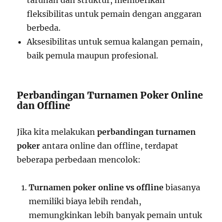
fleksibilitas untuk pemain dengan anggaran
berbeda.
Aksesibilitas untuk semua kalangan pemain,
baik pemula maupun profesional.
Perbandingan Turnamen Poker Online
dan Offline
Jika kita melakukan
perbandingan turnamen
poker
antara online dan offline, terdapat
beberapa perbedaan mencolok:
Turnamen poker online vs offline
biasanya
memiliki biaya lebih rendah,
memungkinkan lebih banyak pemain untuk