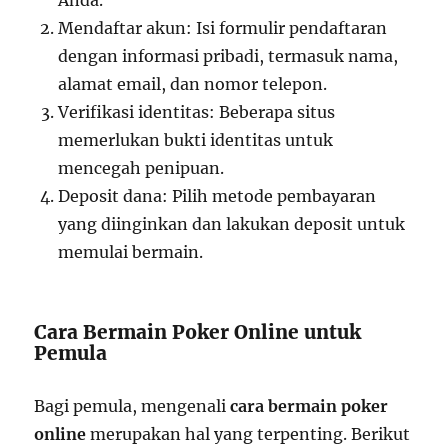
Mendaftar akun: Isi formulir pendaftaran
dengan informasi pribadi, termasuk nama,
alamat email, dan nomor telepon.
Verifikasi identitas: Beberapa situs
memerlukan bukti identitas untuk
mencegah penipuan.
Deposit dana: Pilih metode pembayaran
yang diinginkan dan lakukan deposit untuk
memulai bermain.
Cara Bermain Poker Online untuk
Pemula
Bagi pemula, mengenali
cara bermain poker
online
merupakan hal yang terpenting. Berikut