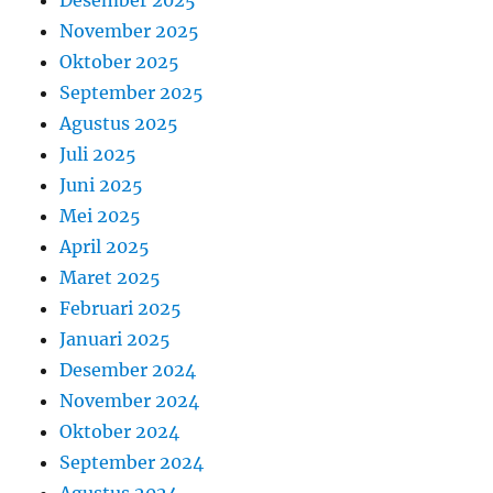
November 2025
Oktober 2025
September 2025
Agustus 2025
Juli 2025
Juni 2025
Mei 2025
April 2025
Maret 2025
Februari 2025
Januari 2025
Desember 2024
November 2024
Oktober 2024
September 2024
Agustus 2024