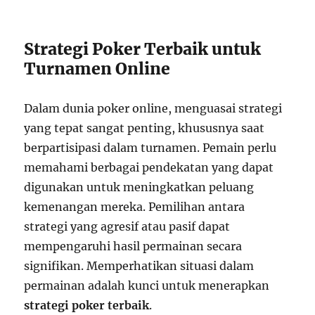
Strategi Poker Terbaik untuk
Turnamen Online
Dalam dunia poker online, menguasai strategi
yang tepat sangat penting, khususnya saat
berpartisipasi dalam turnamen. Pemain perlu
memahami berbagai pendekatan yang dapat
digunakan untuk meningkatkan peluang
kemenangan mereka. Pemilihan antara
strategi yang agresif atau pasif dapat
mempengaruhi hasil permainan secara
signifikan. Memperhatikan situasi dalam
permainan adalah kunci untuk menerapkan
strategi poker terbaik
.