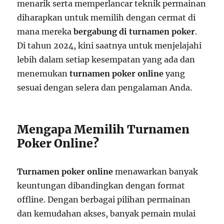
menarik serta memperlancar teknik permainan
diharapkan untuk memilih dengan cermat di
mana mereka
bergabung di turnamen poker
.
Di tahun 2024, kini saatnya untuk menjelajahi
lebih dalam setiap kesempatan yang ada dan
menemukan
turnamen poker online
yang
sesuai dengan selera dan pengalaman Anda.
Mengapa Memilih Turnamen
Poker Online?
Turnamen poker online
menawarkan banyak
keuntungan dibandingkan dengan format
offline. Dengan berbagai pilihan permainan
dan kemudahan akses, banyak pemain mulai