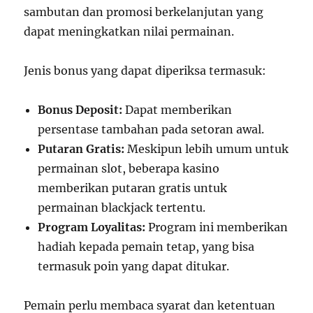
sambutan dan promosi berkelanjutan yang
dapat meningkatkan nilai permainan.
Jenis bonus yang dapat diperiksa termasuk:
Bonus Deposit:
Dapat memberikan
persentase tambahan pada setoran awal.
Putaran Gratis:
Meskipun lebih umum untuk
permainan slot, beberapa kasino
memberikan putaran gratis untuk
permainan blackjack tertentu.
Program Loyalitas:
Program ini memberikan
hadiah kepada pemain tetap, yang bisa
termasuk poin yang dapat ditukar.
Pemain perlu membaca syarat dan ketentuan