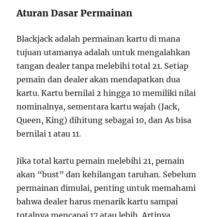
Aturan Dasar Permainan
Blackjack adalah permainan kartu di mana
tujuan utamanya adalah untuk mengalahkan
tangan dealer tanpa melebihi total 21. Setiap
pemain dan dealer akan mendapatkan dua
kartu. Kartu bernilai 2 hingga 10 memiliki nilai
nominalnya, sementara kartu wajah (Jack,
Queen, King) dihitung sebagai 10, dan As bisa
bernilai 1 atau 11.
Jika total kartu pemain melebihi 21, pemain
akan “bust” dan kehilangan taruhan. Sebelum
permainan dimulai, penting untuk memahami
bahwa dealer harus menarik kartu sampai
totalnya mencapai 17 atau lebih. Artinya,