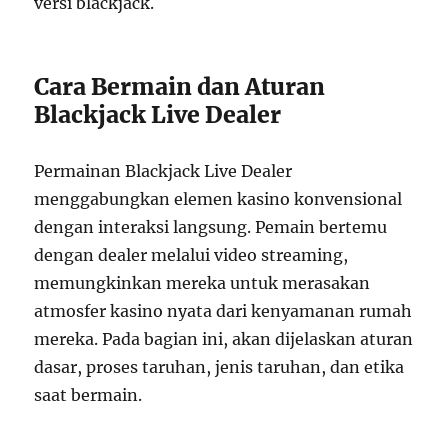
versi blackjack.
Cara Bermain dan Aturan
Blackjack Live Dealer
Permainan Blackjack Live Dealer
menggabungkan elemen kasino konvensional
dengan interaksi langsung. Pemain bertemu
dengan dealer melalui video streaming,
memungkinkan mereka untuk merasakan
atmosfer kasino nyata dari kenyamanan rumah
mereka. Pada bagian ini, akan dijelaskan aturan
dasar, proses taruhan, jenis taruhan, dan etika
saat bermain.