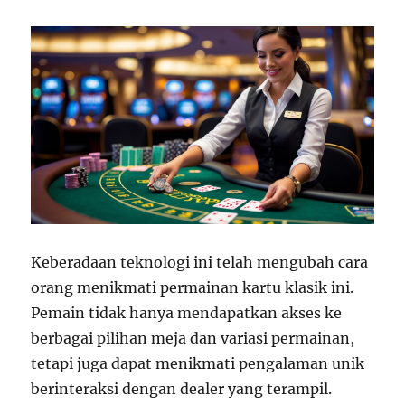
Keberadaan teknologi ini telah mengubah cara
orang menikmati permainan kartu klasik ini.
Pemain tidak hanya mendapatkan akses ke
berbagai pilihan meja dan variasi permainan,
tetapi juga dapat menikmati pengalaman unik
berinteraksi dengan dealer yang terampil.