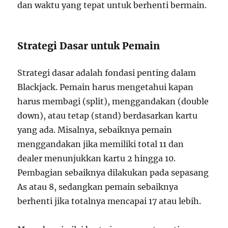
dan waktu yang tepat untuk berhenti bermain.
Strategi Dasar untuk Pemain
Strategi dasar adalah fondasi penting dalam
Blackjack. Pemain harus mengetahui kapan
harus membagi (split), menggandakan (double
down), atau tetap (stand) berdasarkan kartu
yang ada. Misalnya, sebaiknya pemain
menggandakan jika memiliki total 11 dan
dealer menunjukkan kartu 2 hingga 10.
Pembagian sebaiknya dilakukan pada sepasang
As atau 8, sedangkan pemain sebaiknya
berhenti jika totalnya mencapai 17 atau lebih.