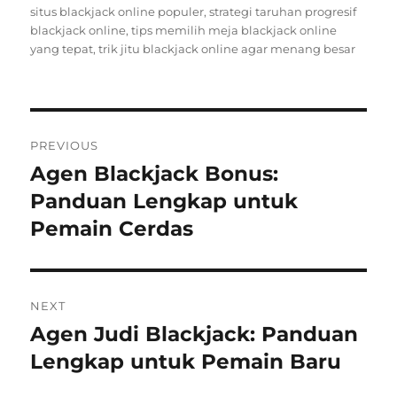
situs blackjack online populer
,
strategi taruhan progresif
blackjack online
,
tips memilih meja blackjack online
yang tepat
,
trik jitu blackjack online agar menang besar
Navigasi
PREVIOUS
pos
Agen Blackjack Bonus:
Previous
post:
Panduan Lengkap untuk
Pemain Cerdas
NEXT
Agen Judi Blackjack: Panduan
Next
post:
Lengkap untuk Pemain Baru