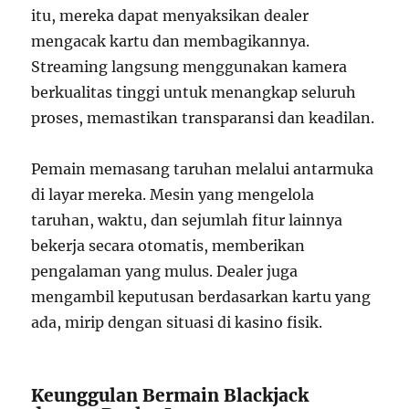
itu, mereka dapat menyaksikan dealer
mengacak kartu dan membagikannya.
Streaming langsung menggunakan kamera
berkualitas tinggi untuk menangkap seluruh
proses, memastikan transparansi dan keadilan.
Pemain memasang taruhan melalui antarmuka
di layar mereka. Mesin yang mengelola
taruhan, waktu, dan sejumlah fitur lainnya
bekerja secara otomatis, memberikan
pengalaman yang mulus. Dealer juga
mengambil keputusan berdasarkan kartu yang
ada, mirip dengan situasi di kasino fisik.
Keunggulan Bermain Blackjack