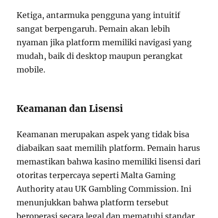
Ketiga, antarmuka pengguna yang intuitif
sangat berpengaruh. Pemain akan lebih
nyaman jika platform memiliki navigasi yang
mudah, baik di desktop maupun perangkat
mobile.
Keamanan dan Lisensi
Keamanan merupakan aspek yang tidak bisa
diabaikan saat memilih platform. Pemain harus
memastikan bahwa kasino memiliki lisensi dari
otoritas terpercaya seperti Malta Gaming
Authority atau UK Gambling Commission. Ini
menunjukkan bahwa platform tersebut
beroperasi secara legal dan mematuhi standar