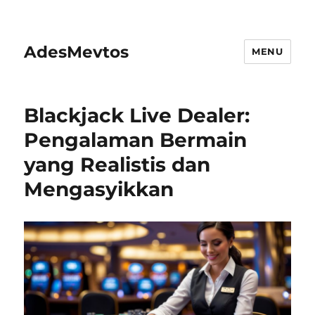
AdesMevtos
MENU
Blackjack Live Dealer:
Pengalaman Bermain
yang Realistis dan
Mengasyikkan