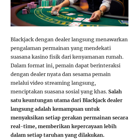
Blackjack dengan dealer langsung menawarkan
pengalaman permainan yang mendekati
suasana kasino fisik dari kenyamanan rumah.
Dalam format ini, pemain dapat berinteraksi
dengan dealer nyata dan sesama pemain
melalui video streaming langsung,
menciptakan suasana sosial yang khas.
Salah
satu keuntungan utama dari Blackjack dealer
langsung adalah kemampuan untuk
menyaksikan setiap gerakan permainan secara
real-time, memberikan kepercayaan lebih
dalam setiap taruhan yang dilakukan.