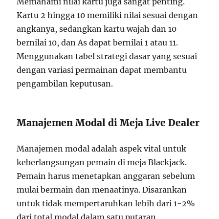
Memahami nilai kartu juga sangat penting.
Kartu 2 hingga 10 memiliki nilai sesuai dengan
angkanya, sedangkan kartu wajah dan 10
bernilai 10, dan As dapat bernilai 1 atau 11.
Menggunakan tabel strategi dasar yang sesuai
dengan variasi permainan dapat membantu
pengambilan keputusan.
Manajemen Modal di Meja Live Dealer
Manajemen modal adalah aspek vital untuk
keberlangsungan pemain di meja Blackjack.
Pemain harus menetapkan anggaran sebelum
mulai bermain dan menaatinya. Disarankan
untuk tidak mempertaruhkan lebih dari 1-2%
dari total modal dalam satu putaran.