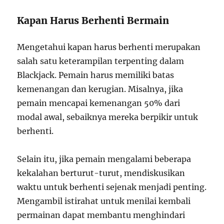
Kapan Harus Berhenti Bermain
Mengetahui kapan harus berhenti merupakan
salah satu keterampilan terpenting dalam
Blackjack. Pemain harus memiliki batas
kemenangan dan kerugian. Misalnya, jika
pemain mencapai kemenangan 50% dari
modal awal, sebaiknya mereka berpikir untuk
berhenti.
Selain itu, jika pemain mengalami beberapa
kekalahan berturut-turut, mendiskusikan
waktu untuk berhenti sejenak menjadi penting.
Mengambil istirahat untuk menilai kembali
permainan dapat membantu menghindari