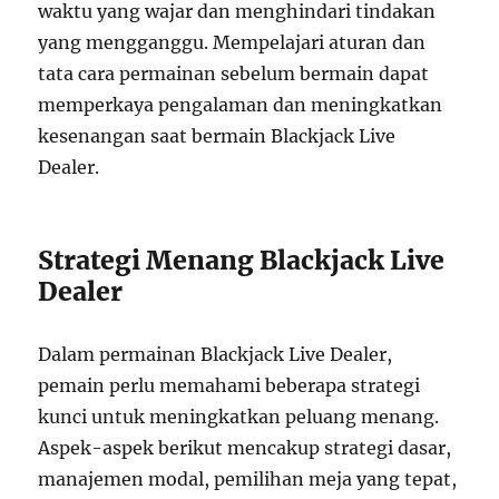
waktu yang wajar dan menghindari tindakan
yang mengganggu. Mempelajari aturan dan
tata cara permainan sebelum bermain dapat
memperkaya pengalaman dan meningkatkan
kesenangan saat bermain Blackjack Live
Dealer.
Strategi Menang Blackjack Live
Dealer
Dalam permainan Blackjack Live Dealer,
pemain perlu memahami beberapa strategi
kunci untuk meningkatkan peluang menang.
Aspek-aspek berikut mencakup strategi dasar,
manajemen modal, pemilihan meja yang tepat,