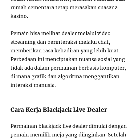
rumah sementara tetap merasakan suasana
kasino.
Pemain bisa melihat dealer melalui video
streaming dan berinteraksi melalui chat,
memberikan rasa kehadiran yang lebih kuat.
Perbedaan ini menciptakan nuansa sosial yang
tidak ada dalam permainan berbasis komputer,
di mana grafik dan algoritma menggantikan
interaksi manusia.
Cara Kerja Blackjack Live Dealer
Permainan blackjack live dealer dimulai dengan
pemain memilih meja yang diinginkan. Setelah