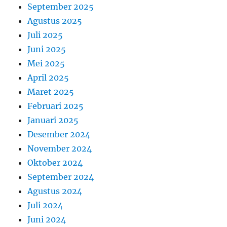
September 2025
Agustus 2025
Juli 2025
Juni 2025
Mei 2025
April 2025
Maret 2025
Februari 2025
Januari 2025
Desember 2024
November 2024
Oktober 2024
September 2024
Agustus 2024
Juli 2024
Juni 2024