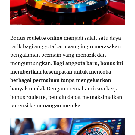
Bonus roulette online menjadi salah satu daya
tarik bagi anggota baru yang ingin merasakan
pengalaman bermain yang menarik dan
menguntungkan.
Bagi anggota baru, bonus ini
memberikan kesempatan untuk mencoba
berbagai permainan tanpa mengeluarkan
banyak modal.
Dengan memahami cara kerja
bonus roulette, pemain dapat memaksimalkan
potensi kemenangan mereka.