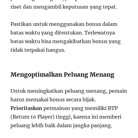
riset dan mengambil keputusan yang tepat.
Pastikan untuk menggunakan bonus dalam
batas waktu yang ditentukan. Terlewatnya
batas waktu bisa mengakibatkan bonus yang
tidak terpakai hangus.
Mengoptimalkan Peluang Menang
Untuk meningkatkan peluang menang, pemain
harus memakai bonus secara bijak.
Prioritaskan
permainan yang memiliki RTP
(Return to Player) tinggi, karena ini memberi
peluang lebih baik dalam jangka panjang.