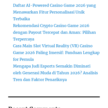
Daftar AI-Powered Casino Game 2026 yang
Menawarkan Fitur Personalisasi Unik
Terbaika
Rekomendasi Crypto Casino Game 2026
dengan Payout Tercepat dan Aman: Pilihan
Terpercaya
Cara Main Slot Virtual Reality (VR) Casino
Game 2026 Paling Imersif: Panduan Lengkap
for Pemula
Mengapa Judi Esports Semakin Diminati
oleh Generasi Muda di Tahun 2026? Analisis
Tren dan Faktor Penariknya