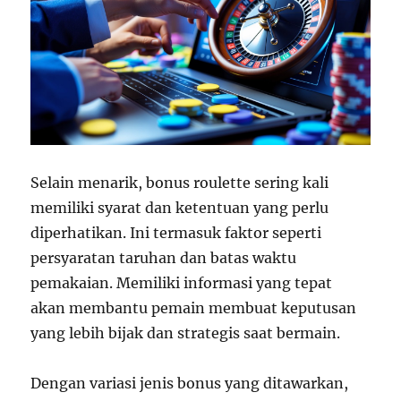
Selain menarik, bonus roulette sering kali
memiliki syarat dan ketentuan yang perlu
diperhatikan. Ini termasuk faktor seperti
persyaratan taruhan dan batas waktu
pemakaian. Memiliki informasi yang tepat
akan membantu pemain membuat keputusan
yang lebih bijak dan strategis saat bermain.
Dengan variasi jenis bonus yang ditawarkan,