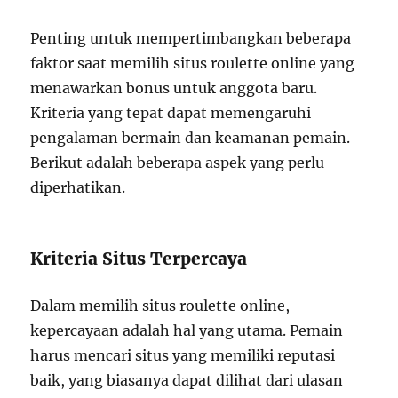
Penting untuk mempertimbangkan beberapa
faktor saat memilih situs roulette online yang
menawarkan bonus untuk anggota baru.
Kriteria yang tepat dapat memengaruhi
pengalaman bermain dan keamanan pemain.
Berikut adalah beberapa aspek yang perlu
diperhatikan.
Kriteria Situs Terpercaya
Dalam memilih situs roulette online,
kepercayaan adalah hal yang utama. Pemain
harus mencari situs yang memiliki reputasi
baik, yang biasanya dapat dilihat dari ulasan