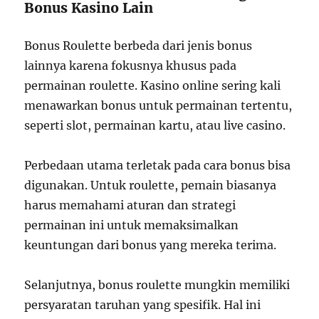
Bonus Kasino Lain
Bonus Roulette berbeda dari jenis bonus
lainnya karena fokusnya khusus pada
permainan roulette. Kasino online sering kali
menawarkan bonus untuk permainan tertentu,
seperti slot, permainan kartu, atau live casino.
Perbedaan utama terletak pada cara bonus bisa
digunakan. Untuk roulette, pemain biasanya
harus memahami aturan dan strategi
permainan ini untuk memaksimalkan
keuntungan dari bonus yang mereka terima.
Selanjutnya, bonus roulette mungkin memiliki
persyaratan taruhan yang spesifik. Hal ini