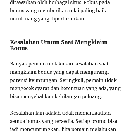
ditawarkan oleh berbagai situs. Fokus pada
bonus yang memberikan nilai paling baik
untuk uang yang dipertaruhkan.
Kesalahan Umum Saat Mengklaim
Bonus
Banyak pemain melakukan kesalahan saat
mengklaim bonus yang dapat mengurangi
potensi keuntungan. Seringkali, pemain tidak
mengecek syarat dan ketentuan yang ada, yang
bisa menyebabkan kehilangan peluang.
Kesalahan lain adalah tidak memanfaatkan
semua bonus yang tersedia. Setiap promo bisa
jadi menguntungkan, jika pemain melakukan