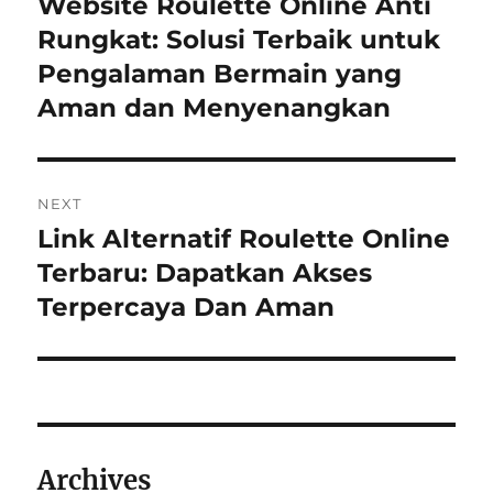
Website Roulette Online Anti
Previous
post:
Rungkat: Solusi Terbaik untuk
Pengalaman Bermain yang
Aman dan Menyenangkan
NEXT
Link Alternatif Roulette Online
Next
post:
Terbaru: Dapatkan Akses
Terpercaya Dan Aman
Archives