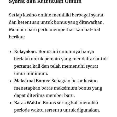
Syarat dan Ketentuan Umum
Setiap kasino online memiliki berbagai syarat
dan ketentuan untuk bonus yang ditawarkan.
Member baru perlu memperhatikan hal-hal
berikut:
Kelayakan
: Bonus ini umumnya hanya
berlaku untuk pemain yang mendaftar untuk
pertama kali dan telah memenuhi syarat
umur minimum.
Maksimal Bonus
: Sebagian besar kasino
menetapkan batas maksimum bonus yang
dapat diterima member baru.
Batas Waktu
: Bonus sering kali memiliki
periode waktu tertentu untuk digunakan.