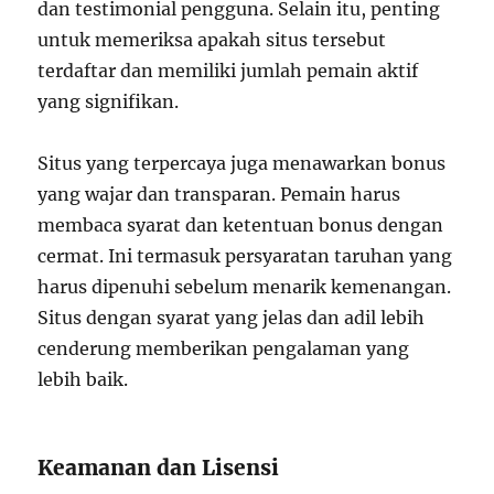
dan testimonial pengguna. Selain itu, penting
untuk memeriksa apakah situs tersebut
terdaftar dan memiliki jumlah pemain aktif
yang signifikan.
Situs yang terpercaya juga menawarkan bonus
yang wajar dan transparan. Pemain harus
membaca syarat dan ketentuan bonus dengan
cermat. Ini termasuk persyaratan taruhan yang
harus dipenuhi sebelum menarik kemenangan.
Situs dengan syarat yang jelas dan adil lebih
cenderung memberikan pengalaman yang
lebih baik.
Keamanan dan Lisensi