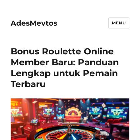
AdesMevtos
MENU
Bonus Roulette Online
Member Baru: Panduan
Lengkap untuk Pemain
Terbaru