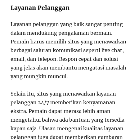
Layanan Pelanggan
Layanan pelanggan yang baik sangat penting
dalam mendukung pengalaman bermain.
Pemain harus memilih situs yang menawarkan
berbagai saluran komunikasi seperti live chat,
email, dan telepon. Respon cepat dan solusi
yang jelas akan membantu mengatasi masalah
yang mungkin muncul.
Selain itu, situs yang menawarkan layanan
pelanggan 24/7 memberikan kenyamanan
ekstra. Pemain dapat merasa lebih aman
mengetahui bahwa ada bantuan yang tersedia
kapan saja. Ulasan mengenai kualitas layanan
pelanggan juga dapat memberikan gambaran