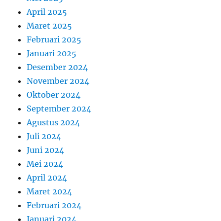
April 2025
Maret 2025
Februari 2025
Januari 2025
Desember 2024
November 2024
Oktober 2024
September 2024
Agustus 2024
Juli 2024
Juni 2024
Mei 2024
April 2024
Maret 2024
Februari 2024
Januari 2024