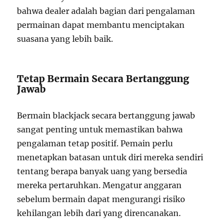
bahwa dealer adalah bagian dari pengalaman
permainan dapat membantu menciptakan
suasana yang lebih baik.
Tetap Bermain Secara Bertanggung
Jawab
Bermain blackjack secara bertanggung jawab
sangat penting untuk memastikan bahwa
pengalaman tetap positif. Pemain perlu
menetapkan batasan untuk diri mereka sendiri
tentang berapa banyak uang yang bersedia
mereka pertaruhkan. Mengatur anggaran
sebelum bermain dapat mengurangi risiko
kehilangan lebih dari yang direncanakan.