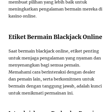
membuat pilihan yang lebih baik untuk
meningkatkan pengalaman bermain mereka di
kasino online.
Etiket Bermain Blackjack Online
Saat bermain blackjack online, etiket penting
untuk menjaga pengalaman yang nyaman dan
menyenangkan bagi semua pemain.
Memahami cara berinteraksi dengan dealer
dan pemain lain, serta berkomitmen untuk
bermain dengan tanggung jawab, adalah kunci
untuk menikmati permainan ini.