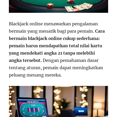
Blackjack online menawarkan pengalaman
bermain yang menarik bagi para pemain.
Cara
bermain blackjack online cukup sederhana:
pemain harus mendapatkan total nilai kartu
yang mendekati angka 21 tanpa melebihi
angka tersebut.
Dengan pemahaman dasar
tentang aturan, pemain dapat meningkatkan
peluang menang mereka.