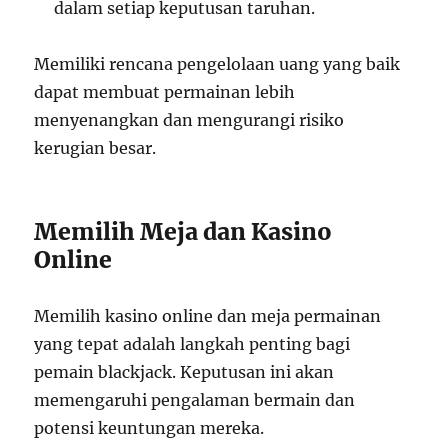
dalam setiap keputusan taruhan.
Memiliki rencana pengelolaan uang yang baik
dapat membuat permainan lebih
menyenangkan dan mengurangi risiko
kerugian besar.
Memilih Meja dan Kasino
Online
Memilih kasino online dan meja permainan
yang tepat adalah langkah penting bagi
pemain blackjack. Keputusan ini akan
memengaruhi pengalaman bermain dan
potensi keuntungan mereka.