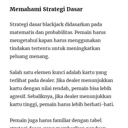
Memahami Strategi Dasar
Strategi dasar blackjack didasarkan pada
matematis dan probabilitas. Pemain harus
mengetahui kapan harus menggunakan
tindakan tertentu untuk meningkatkan
peluang menang.
Salah satu elemen kunci adalah kartu yang
terlihat pada dealer. Jika dealer menunjukkan
kartu dengan nilai rendah, pemain bisa lebih
agresif. Sebaliknya, jika dealer menunjukkan
kartu tinggi, pemain harus lebih berhati-hati.
Pemain juga harus familiar dengan tabel