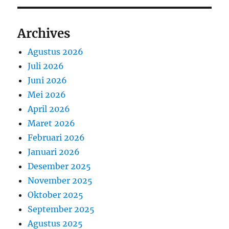
Archives
Agustus 2026
Juli 2026
Juni 2026
Mei 2026
April 2026
Maret 2026
Februari 2026
Januari 2026
Desember 2025
November 2025
Oktober 2025
September 2025
Agustus 2025