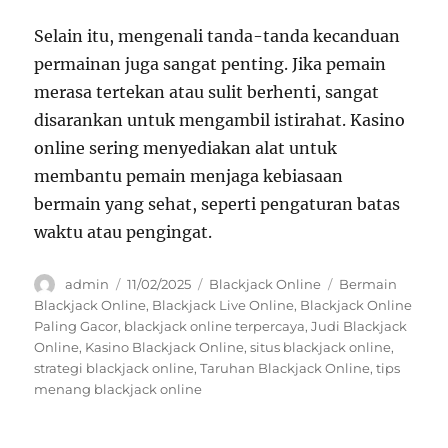
Selain itu, mengenali tanda-tanda kecanduan
permainan juga sangat penting. Jika pemain
merasa tertekan atau sulit berhenti, sangat
disarankan untuk mengambil istirahat. Kasino
online sering menyediakan alat untuk
membantu pemain menjaga kebiasaan
bermain yang sehat, seperti pengaturan batas
waktu atau pengingat.
Author
Posted
Categories
Tags
admin
11/02/2025
Blackjack Online
Bermain
on
Blackjack Online
,
Blackjack Live Online
,
Blackjack Online
Paling Gacor
,
blackjack online terpercaya
,
Judi Blackjack
Online
,
Kasino Blackjack Online
,
situs blackjack online
,
strategi blackjack online
,
Taruhan Blackjack Online
,
tips
menang blackjack online