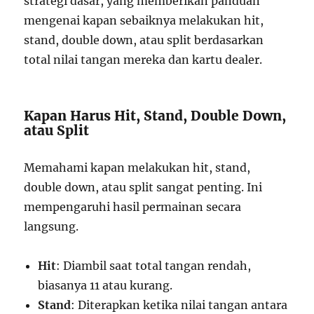
strategi dasar, yang memberikan panduan
mengenai kapan sebaiknya melakukan hit,
stand, double down, atau split berdasarkan
total nilai tangan mereka dan kartu dealer.
Kapan Harus Hit, Stand, Double Down,
atau Split
Memahami kapan melakukan hit, stand,
double down, atau split sangat penting. Ini
mempengaruhi hasil permainan secara
langsung.
Hit
: Diambil saat total tangan rendah,
biasanya 11 atau kurang.
Stand
: Diterapkan ketika nilai tangan antara