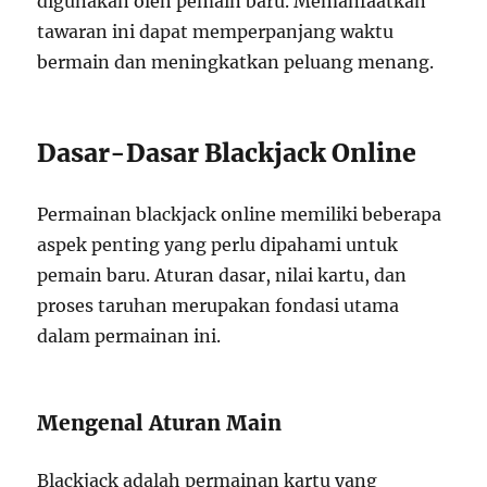
digunakan oleh pemain baru. Memanfaatkan
tawaran ini dapat memperpanjang waktu
bermain dan meningkatkan peluang menang.
Dasar-Dasar Blackjack Online
Permainan blackjack online memiliki beberapa
aspek penting yang perlu dipahami untuk
pemain baru. Aturan dasar, nilai kartu, dan
proses taruhan merupakan fondasi utama
dalam permainan ini.
Mengenal Aturan Main
Blackjack adalah permainan kartu yang