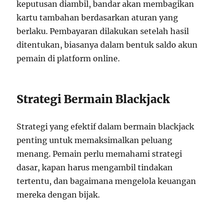
keputusan diambil, bandar akan membagikan
kartu tambahan berdasarkan aturan yang
berlaku. Pembayaran dilakukan setelah hasil
ditentukan, biasanya dalam bentuk saldo akun
pemain di platform online.
Strategi Bermain Blackjack
Strategi yang efektif dalam bermain blackjack
penting untuk memaksimalkan peluang
menang. Pemain perlu memahami strategi
dasar, kapan harus mengambil tindakan
tertentu, dan bagaimana mengelola keuangan
mereka dengan bijak.