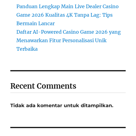
Panduan Lengkap Main Live Dealer Casino
Game 2026 Kualitas 4K Tanpa Lag: Tips
Bermain Lancar
Daftar AI-Powered Casino Game 2026 yang
Menawarkan Fitur Personalisasi Unik
Terbaika
Recent Comments
Tidak ada komentar untuk ditampilkan.