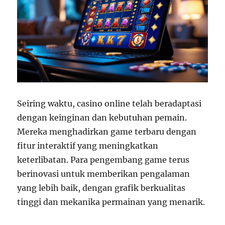
Seiring waktu, casino online telah beradaptasi
dengan keinginan dan kebutuhan pemain.
Mereka menghadirkan game terbaru dengan
fitur interaktif yang meningkatkan
keterlibatan. Para pengembang game terus
berinovasi untuk memberikan pengalaman
yang lebih baik, dengan grafik berkualitas
tinggi dan mekanika permainan yang menarik.