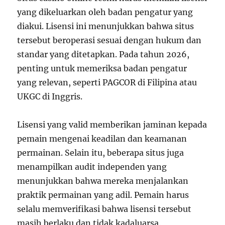
yang dikeluarkan oleh badan pengatur yang
diakui. Lisensi ini menunjukkan bahwa situs
tersebut beroperasi sesuai dengan hukum dan
standar yang ditetapkan. Pada tahun 2026,
penting untuk memeriksa badan pengatur
yang relevan, seperti PAGCOR di Filipina atau
UKGC di Inggris.
Lisensi yang valid memberikan jaminan kepada
pemain mengenai keadilan dan keamanan
permainan. Selain itu, beberapa situs juga
menampilkan audit independen yang
menunjukkan bahwa mereka menjalankan
praktik permainan yang adil. Pemain harus
selalu memverifikasi bahwa lisensi tersebut
masih berlaku dan tidak kadaluarsa.