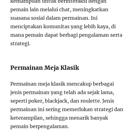
kemampuan untuk berinteraksi dengan
pemain lain melalui chat, meningkatkan
suasana sosial dalam permainan. Ini
menciptakan komunitas yang lebih kaya, di
mana pemain dapat berbagi pengalaman serta
strategi.
Permainan Meja Klasik
Permainan meja klasik mencakup berbagai
jenis permainan yang telah ada sejak lama,
seperti poker, blackjack, dan roulette. Jenis
permainan ini sering memerlukan strategi dan
keterampilan, sehingga menarik banyak
pemain berpengalaman.