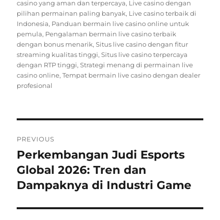
casino yang aman dan terpercaya
,
Live casino dengan
pilihan permainan paling banyak
,
Live casino terbaik di
Indonesia
,
Panduan bermain live casino online untuk
pemula
,
Pengalaman bermain live casino terbaik
dengan bonus menarik
,
Situs live casino dengan fitur
streaming kualitas tinggi
,
Situs live casino terpercaya
dengan RTP tinggi
,
Strategi menang di permainan live
casino online
,
Tempat bermain live casino dengan dealer
profesional
Navigasi
PREVIOUS
pos
Perkembangan Judi Esports
Previous
post:
Global 2026: Tren dan
Dampaknya di Industri Game