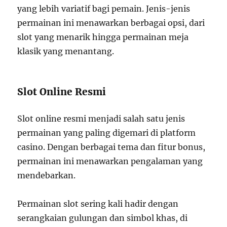
yang lebih variatif bagi pemain. Jenis-jenis
permainan ini menawarkan berbagai opsi, dari
slot yang menarik hingga permainan meja
klasik yang menantang.
Slot Online Resmi
Slot online resmi menjadi salah satu jenis
permainan yang paling digemari di platform
casino. Dengan berbagai tema dan fitur bonus,
permainan ini menawarkan pengalaman yang
mendebarkan.
Permainan slot sering kali hadir dengan
serangkaian gulungan dan simbol khas, di