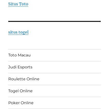
Situs Toto
situs togel
Toto Macau
Judi Esports
Roulette Online
Togel Online
Poker Online