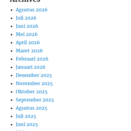
Agustus 2026
Juli 2026
Juni 2026
Mei 2026
April 2026
Maret 2026
Februari 2026
Januari 2026
Desember 2025
November 2025
Oktober 2025
September 2025
Agustus 2025
Juli 2025
Juni 2025