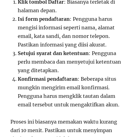
Klik tombol Daftar
: Biasanya terletak di
halaman depan.
Isi form pendaftaran
: Pengguna harus
mengisi informasi seperti nama, alamat
email, kata sandi, dan nomor telepon.
Pastikan informasi yang diisi akurat.
Setujui syarat dan ketentuan
: Pengguna
perlu membaca dan menyetujui ketentuan
yang ditetapkan.
Konfirmasi pendaftaran
: Beberapa situs
mungkin mengirim email konfirmasi.
Pengguna harus mengklik tautan dalam
email tersebut untuk mengaktifkan akun.
Proses ini biasanya memakan waktu kurang
dari 10 menit. Pastikan untuk menyimpan