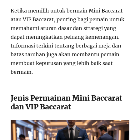
Ketika memilih untuk bermain Mini Baccarat
atau VIP Baccarat, penting bagi pemain untuk
memahami aturan dasar dan strategi yang
dapat meningkatkan peluang kemenangan.
Informasi terkini tentang berbagai meja dan
batas taruhan juga akan membantu pemain
membuat keputusan yang lebih baik saat
bermain.
Jenis Permainan Mini Baccarat
dan VIP Baccarat