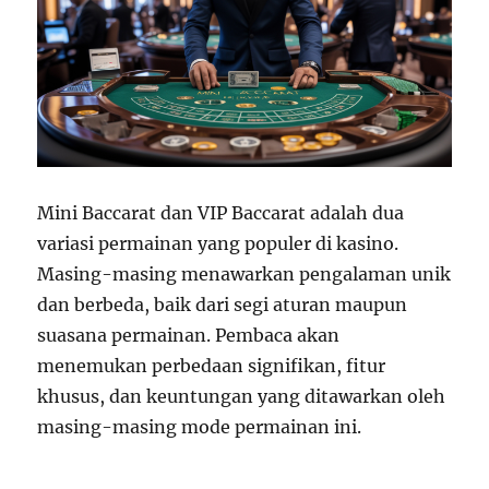
Mini Baccarat dan VIP Baccarat adalah dua
variasi permainan yang populer di kasino.
Masing-masing menawarkan pengalaman unik
dan berbeda, baik dari segi aturan maupun
suasana permainan. Pembaca akan
menemukan perbedaan signifikan, fitur
khusus, dan keuntungan yang ditawarkan oleh
masing-masing mode permainan ini.