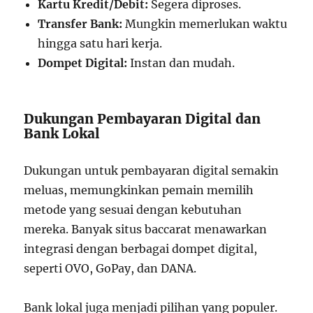
Kartu Kredit/Debit:
Segera diproses.
Transfer Bank:
Mungkin memerlukan waktu
hingga satu hari kerja.
Dompet Digital:
Instan dan mudah.
Dukungan Pembayaran Digital dan
Bank Lokal
Dukungan untuk pembayaran digital semakin
meluas, memungkinkan pemain memilih
metode yang sesuai dengan kebutuhan
mereka. Banyak situs baccarat menawarkan
integrasi dengan berbagai dompet digital,
seperti OVO, GoPay, dan DANA.
Bank lokal juga menjadi pilihan yang populer.