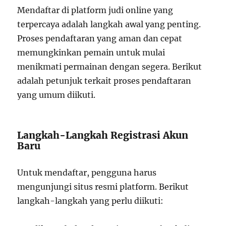
Mendaftar di platform judi online yang
terpercaya adalah langkah awal yang penting.
Proses pendaftaran yang aman dan cepat
memungkinkan pemain untuk mulai
menikmati permainan dengan segera. Berikut
adalah petunjuk terkait proses pendaftaran
yang umum diikuti.
Langkah-Langkah Registrasi Akun
Baru
Untuk mendaftar, pengguna harus
mengunjungi situs resmi platform. Berikut
langkah-langkah yang perlu diikuti: