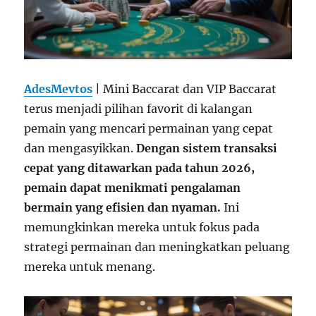
AdesMevtos
| Mini Baccarat dan VIP Baccarat
terus menjadi pilihan favorit di kalangan
pemain yang mencari permainan yang cepat
dan mengasyikkan.
Dengan sistem transaksi
cepat yang ditawarkan pada tahun 2026,
pemain dapat menikmati pengalaman
bermain yang efisien dan nyaman.
Ini
memungkinkan mereka untuk fokus pada
strategi permainan dan meningkatkan peluang
mereka untuk menang.