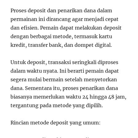
Proses deposit dan penarikan dana dalam
permainan ini dirancang agar menjadi cepat
dan efisien. Pemain dapat melakukan deposit
dengan berbagai metode, termasuk kartu
kredit, transfer bank, dan dompet digital.
Untuk deposit, transaksi seringkali diproses
dalam waktu nyata. Ini berarti pemain dapat
segera mulai bermain setelah menyetorkan
dana. Sementara itu, proses penarikan dana
biasanya memerlukan waktu 24 hingga 48 jam,
tergantung pada metode yang dipilih.
Rincian metode deposit yang umum: