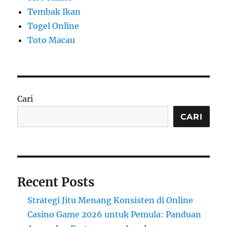
Tembak Ikan
Togel Online
Toto Macau
Cari
CARI
Recent Posts
Strategi Jitu Menang Konsisten di Online
Casino Game 2026 untuk Pemula: Panduan