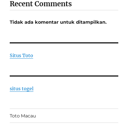
Recent Comments
Tidak ada komentar untuk ditampilkan.
Situs Toto
situs togel
Toto Macau