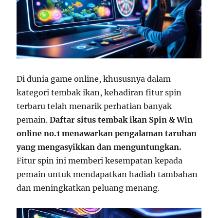
Di dunia game online, khususnya dalam
kategori tembak ikan, kehadiran fitur spin
terbaru telah menarik perhatian banyak
pemain.
Daftar situs tembak ikan Spin & Win
online no.1 menawarkan pengalaman taruhan
yang mengasyikkan dan menguntungkan.
Fitur spin ini memberi kesempatan kepada
pemain untuk mendapatkan hadiah tambahan
dan meningkatkan peluang menang.