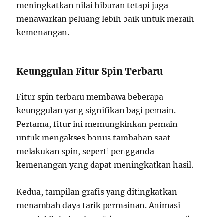
meningkatkan nilai hiburan tetapi juga
menawarkan peluang lebih baik untuk meraih
kemenangan.
Keunggulan Fitur Spin Terbaru
Fitur spin terbaru membawa beberapa
keunggulan yang signifikan bagi pemain.
Pertama, fitur ini memungkinkan pemain
untuk mengakses bonus tambahan saat
melakukan spin, seperti pengganda
kemenangan yang dapat meningkatkan hasil.
Kedua, tampilan grafis yang ditingkatkan
menambah daya tarik permainan. Animasi