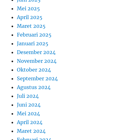
Mei 2025
April 2025
Maret 2025
Februari 2025
Januari 2025
Desember 2024
November 2024
Oktober 2024
September 2024
Agustus 2024
Juli 2024
Juni 2024
Mei 2024
April 2024
Maret 2024
Februari 2024