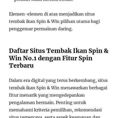
Elemen-elemen di atas menjadikan situs
tembak ikan Spin & Win pilihan utama bagi
penggemar permainan daring.
Daftar Situs Tembak Ikan Spin &
Win No.1 dengan Fitur Spin
Terbaru
Dalam era digital yang terus berkembang, situs
tembak ikan Spin & Win menawarkan berbagai
fitur menarik yang mengedepankan
pengalaman bermain. Penting untuk
memahami kriteria pemilihan, rekomendasi
situs terpercaya, serta aspek keamanan dan