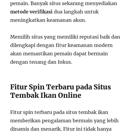
pemain. Banyak situs sekarang menyediakan
metode verifikasi
dua langkah untuk
meningkatkan keamanan akun.
Memilih situs yang memiliki reputasi baik dan
dilengkapi dengan fitur keamanan modern
akan memastikan pemain dapat bermain
dengan tenang dan fokus.
Fitur Spin Terbaru pada Situs
Tembak Ikan Online
Fitur spin terbaru pada situs tembak ikan
memberikan pengalaman bermain yang lebih
dinamis dan menarik. Fitur ini tidak hanya