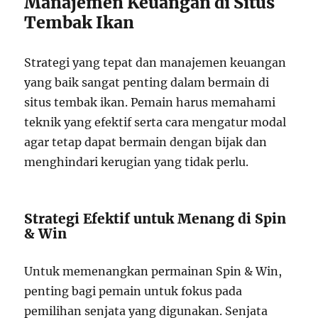
Manajemen Keuangan di Situs
Tembak Ikan
Strategi yang tepat dan manajemen keuangan
yang baik sangat penting dalam bermain di
situs tembak ikan. Pemain harus memahami
teknik yang efektif serta cara mengatur modal
agar tetap dapat bermain dengan bijak dan
menghindari kerugian yang tidak perlu.
Strategi Efektif untuk Menang di Spin
& Win
Untuk memenangkan permainan Spin & Win,
penting bagi pemain untuk fokus pada
pemilihan senjata yang digunakan. Senjata