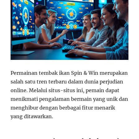
Permainan tembak ikan Spin & Win merupakan
salah satu tren terbaru dalam dunia perjudian
online. Melalui situs-situs ini, pemain dapat
menikmati pengalaman bermain yang unik dan
menghibur dengan berbagai fitur menarik
yang ditawarkan.