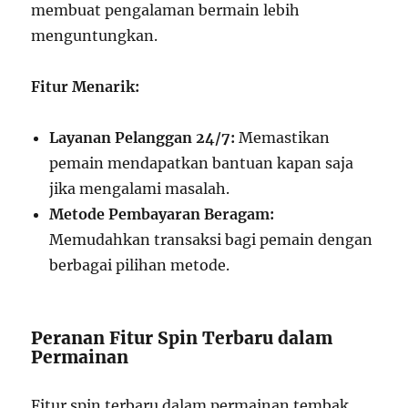
membuat pengalaman bermain lebih
menguntungkan.
Fitur Menarik:
Layanan Pelanggan 24/7:
Memastikan
pemain mendapatkan bantuan kapan saja
jika mengalami masalah.
Metode Pembayaran Beragam:
Memudahkan transaksi bagi pemain dengan
berbagai pilihan metode.
Peranan Fitur Spin Terbaru dalam
Permainan
Fitur spin terbaru dalam permainan tembak