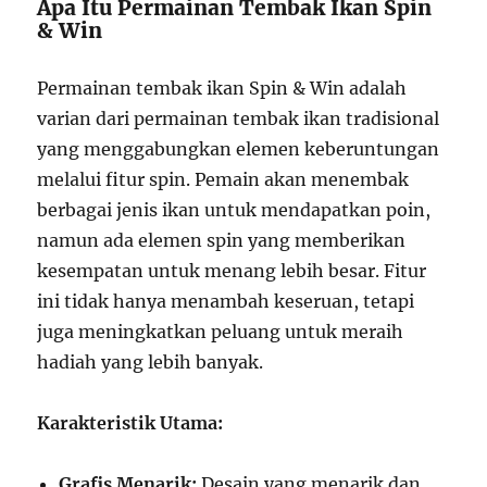
Apa Itu Permainan Tembak Ikan Spin
& Win
Permainan tembak ikan Spin & Win adalah
varian dari permainan tembak ikan tradisional
yang menggabungkan elemen keberuntungan
melalui fitur spin. Pemain akan menembak
berbagai jenis ikan untuk mendapatkan poin,
namun ada elemen spin yang memberikan
kesempatan untuk menang lebih besar. Fitur
ini tidak hanya menambah keseruan, tetapi
juga meningkatkan peluang untuk meraih
hadiah yang lebih banyak.
Karakteristik Utama:
Grafis Menarik:
Desain yang menarik dan