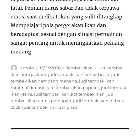
fatal. Pemain harus sabar dan tidak terbawa
emosi saat melihat ikan yang sulit ditangkap.
Mempelajari pola pergerakan ikan dan
beradaptasi sesuai dengan situasi permainan
sangat penting untuk meningkatkan peluang
menang.
Author
Posted
Categories
Tags
admin
13/03/2026
Tembak Ikan
judi tembak
on
ikan auto jackpot
,
judi tembak ikan bonus besar
,
judi
tembak ikan gampang menang
,
judi tembak ikan
minimal deposit
,
judi tembak ikan populer
,
judi tembak
ikan resmi
,
judi tembak ikan slot tembak ikan
,
judi
tembak ikan tanpa potongan
,
judi tembak ikan terbaik
2026
,
judi tembak ikan uang asli
Navigasi