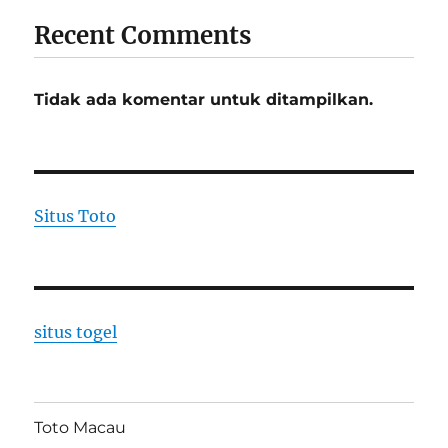
Recent Comments
Tidak ada komentar untuk ditampilkan.
Situs Toto
situs togel
Toto Macau