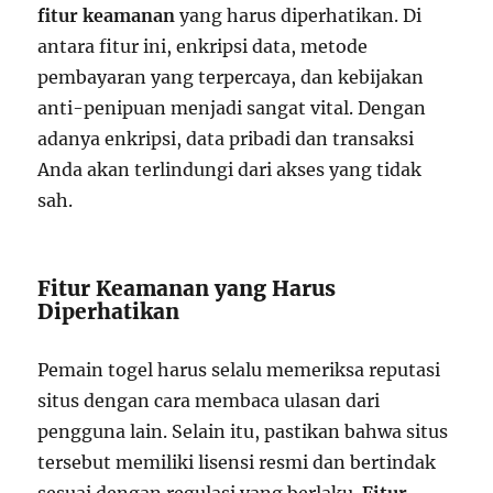
fitur keamanan
yang harus diperhatikan. Di
antara fitur ini, enkripsi data, metode
pembayaran yang terpercaya, dan kebijakan
anti-penipuan menjadi sangat vital. Dengan
adanya enkripsi, data pribadi dan transaksi
Anda akan terlindungi dari akses yang tidak
sah.
Fitur Keamanan yang Harus
Diperhatikan
Pemain togel harus selalu memeriksa reputasi
situs dengan cara membaca ulasan dari
pengguna lain. Selain itu, pastikan bahwa situs
tersebut memiliki lisensi resmi dan bertindak
sesuai dengan regulasi yang berlaku.
Fitur