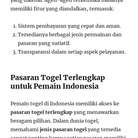
memiliki fitur yang diandalkan, termasuk:
Sistem pembayaran yang cepat dan aman.
Tersedianya berbagai jenis permainan dan
pasaran yang variatif.
Transparansi dalam setiap aspek pelayanan.
Pasaran Togel Terlengkap
untuk Pemain Indonesia
Pemain togel di Indonesia memiliki akses ke
pasaran togel terlengkap
yang menawarkan
beragam pilihan. Dalam dunia togel,
memahami
jenis pasaran togel
yang tersedia
sangat penting karena setiap pasaran memiliki