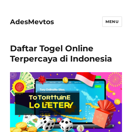
AdesMevtos
MENU
Daftar Togel Online
Terpercaya di Indonesia