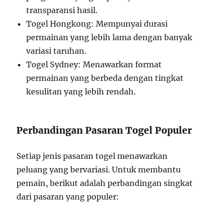
transparansi hasil.
Togel Hongkong: Mempunyai durasi
permainan yang lebih lama dengan banyak
variasi taruhan.
Togel Sydney: Menawarkan format
permainan yang berbeda dengan tingkat
kesulitan yang lebih rendah.
Perbandingan Pasaran Togel Populer
Setiap jenis pasaran togel menawarkan
peluang yang bervariasi. Untuk membantu
pemain, berikut adalah perbandingan singkat
dari pasaran yang populer: