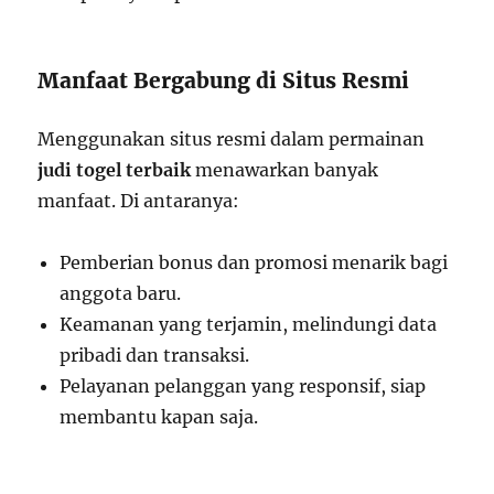
Manfaat Bergabung di Situs Resmi
Menggunakan situs resmi dalam permainan
judi togel terbaik
menawarkan banyak
manfaat. Di antaranya:
Pemberian bonus dan promosi menarik bagi
anggota baru.
Keamanan yang terjamin, melindungi data
pribadi dan transaksi.
Pelayanan pelanggan yang responsif, siap
membantu kapan saja.