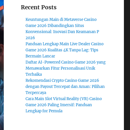
Recent Posts
Keuntungan Main di Metaverse Casino
Game 2026 Dibandingkan Situs
Konvensional: Inovasi Dan Keamanan P
2026
Panduan Lengkap Main Live Dealer Casino
Game 2026 Kualitas 4K Tanpa Lag: Tips
Bermain Lancar
Daftar AI-Powered Casino Game 2026 yang
Menawarkan Fitur Personalisasi Unik
Terbaika
Rekomendasi Crypto Casino Game 2026
dengan Payout Tercepat dan Aman: Pilihan
Terpercaya
Cara Main Slot Virtual Reality (VR) Casino
Game 2026 Paling Imersif: Panduan
Lengkap for Pemula