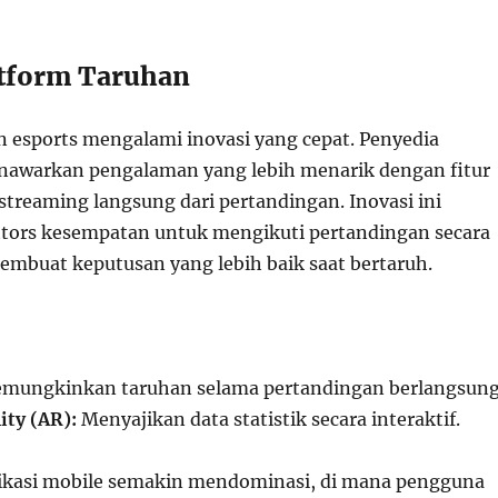
atform Taruhan
n esports mengalami inovasi yang cepat. Penyedia
nawarkan pengalaman yang lebih menarik dengan fitur
 streaming langsung dari pertandingan. Inovasi ini
tors kesempatan untuk mengikuti pertandingan secara
embuat keputusan yang lebih baik saat bertaruh.
mungkinkan taruhan selama pertandingan berlangsung
ty (AR):
Menyajikan data statistik secara interaktif.
ikasi mobile semakin mendominasi, di mana pengguna