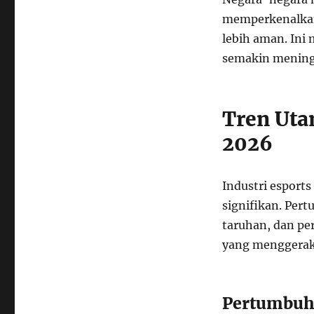
memperkenalkan
lebih aman. Ini
semakin meningk
Tren Uta
2026
Industri esport
signifikan. Per
taruhan, dan pe
yang menggerakk
Pertumbuha