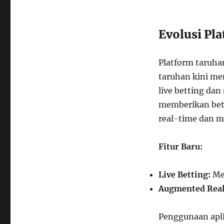
Evolusi Pl
Platform taruha
taruhan kini me
live betting dan
memberikan bet
real-time dan m
Fitur Baru:
Live Betting:
Me
Augmented Reali
Penggunaan apl