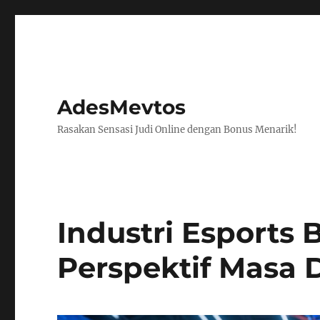
AdesMevtos
Rasakan Sensasi Judi Online dengan Bonus Menarik!
Industri Esports 
Perspektif Masa