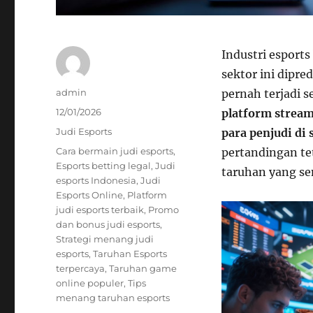
Industri esport
sektor ini dipre
Author
admin
pernah terjadi 
Posted
12/01/2026
platform stream
on
Categories
Judi Esports
para penjudi di 
Tags
Cara bermain judi esports
,
pertandingan te
Esports betting legal
,
Judi
taruhan yang s
esports Indonesia
,
Judi
Esports Online
,
Platform
judi esports terbaik
,
Promo
dan bonus judi esports
,
Strategi menang judi
esports
,
Taruhan Esports
terpercaya
,
Taruhan game
online populer
,
Tips
menang taruhan esports