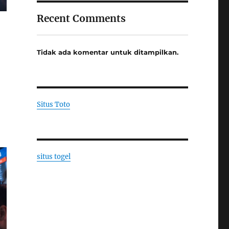
Recent Comments
Tidak ada komentar untuk ditampilkan.
Situs Toto
situs togel