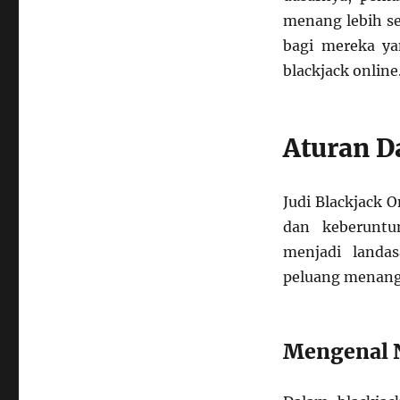
menang lebih s
bagi mereka y
blackjack online
Aturan Da
Judi Blackjack 
dan keberuntu
menjadi landa
peluang menang
Mengenal N