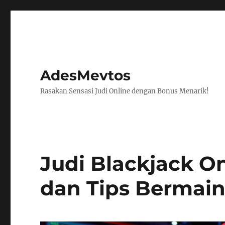
AdesMevtos
Rasakan Sensasi Judi Online dengan Bonus Menarik!
Judi Blackjack O
dan Tips Bermain 