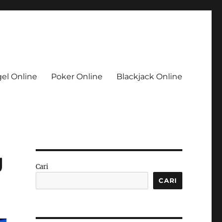
el Online
Poker Online
Blackjack Online
g
Cari
CARI