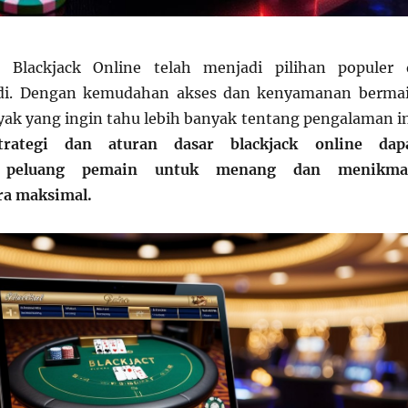
 Blackjack Online telah menjadi pilihan populer 
udi. Dengan kemudahan akses dan kenyamanan berma
yak yang ingin tahu lebih banyak tentang pengalaman in
trategi dan aturan dasar blackjack online dap
n peluang pemain untuk menang dan menikma
ra maksimal.