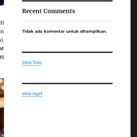
Recent Comments
di
in
Tidak ada komentar untuk ditampilkan.
i.
at
ti
Situs Toto
situs togel