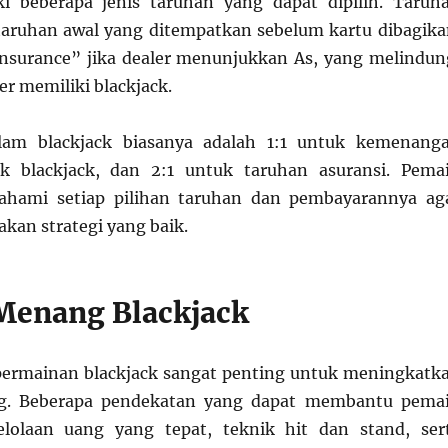
i beberapa jenis taruhan yang dapat dipilih. Taruh
taruhan awal yang ditempatkan sebelum kartu dibagika
insurance” jika dealer menunjukkan As, yang melindun
er memiliki blackjack.
lam blackjack biasanya adalah 1:1 untuk kemenang
uk blackjack, dan 2:1 untuk taruhan asuransi. Pema
hami setiap pilihan taruhan dan pembayarannya ag
kan strategi yang baik.
 Menang Blackjack
permainan blackjack sangat penting untuk meningkatk
g. Beberapa pendekatan yang dapat membantu pema
lolaan uang yang tepat, teknik hit dan stand, ser