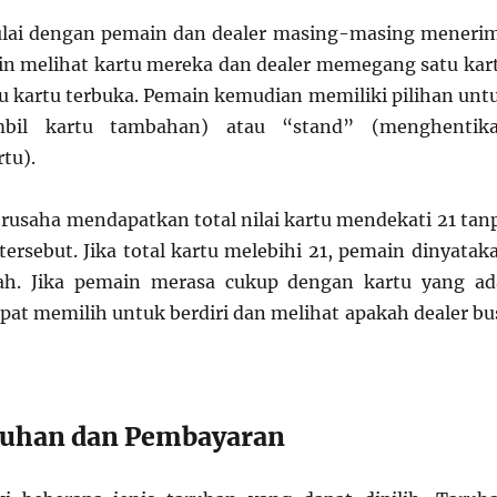
lai dengan pemain dan dealer masing-masing meneri
in melihat kartu mereka dan dealer memegang satu kar
tu kartu terbuka. Pemain kemudian memiliki pilihan unt
bil kartu tambahan) atau “stand” (menghentik
tu).
rusaha mendapatkan total nilai kartu mendekati 21 tan
tersebut. Jika total kartu melebihi 21, pemain dinyatak
ah. Jika pemain merasa cukup dengan kartu yang ad
at memilih untuk berdiri dan melihat apakah dealer bu
ruhan dan Pembayaran