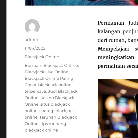
Permainan Judi
kalangan penj
Author
admin
dari rumah, ban
Posted
11/04/2025
Mempelajari s
on
Categories
Blackjack Online
meningkatka
Tags
Bermain Blackjack Online
,
permainan seca
Blackjack Live Online
,
Blackjack Online Paling
Gacor
,
blackjack online
terpercaya
,
Judi Blackjack
Online
,
Kasino Blackjack
Online
,
situs blackjack
online
,
strategi blackjack
online
,
Taruhan Blackjack
Online
,
tips menang
blackjack online