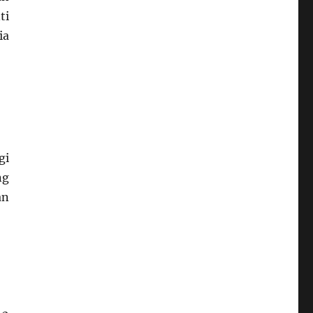
ti
ia
gi
ng
an