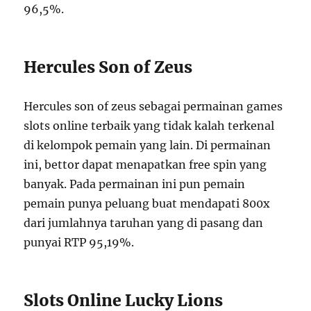
96,5%.
Hercules Son of Zeus
Hercules son of zeus sebagai permainan games
slots online terbaik yang tidak kalah terkenal
di kelompok pemain yang lain. Di permainan
ini, bettor dapat menapatkan free spin yang
banyak. Pada permainan ini pun pemain
pemain punya peluang buat mendapati 800x
dari jumlahnya taruhan yang di pasang dan
punyai RTP 95,19%.
Slots Online Lucky Lions