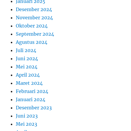
Januari 2025
Desember 2024
November 2024
Oktober 2024
September 2024
Agustus 2024
Juli 2024
Juni 2024
Mei 2024
April 2024
Maret 2024
Februari 2024
Januari 2024
Desember 2023
Juni 2023
Mei 2023