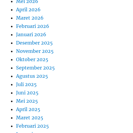
Mei 2026
April 2026
Maret 2026
Februari 2026
Januari 2026
Desember 2025
November 2025
Oktober 2025
September 2025
Agustus 2025
Juli 2025
Juni 2025
Mei 2025
April 2025
Maret 2025
Februari 2025