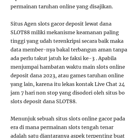
permainan taruhan online yang disajikan.
Situs Agen slots gacor deposit lewat dana
SLOT88 miliki mekanisme keamanan paling
tinggi yang udah terenkripsi secara baik maka
data member-nya bakal terbangun aman tanpa
ada perlu takut jatuh ke faksi ke-3 . Apabila
menjumpai hambatan waktu main slots online
deposit dana 2023, atau games taruhan online
yang lain, karena itu lekas kontak Live Chat 24
jam 7 hari non stop yang disodori oleh situs bo
slots deposit dana SLOT88.
Menunjuk sebuah situs slots online gacor pada
era di mana permainan slots tengah tenar
adalah satu diantaranya aspek terpenting buat