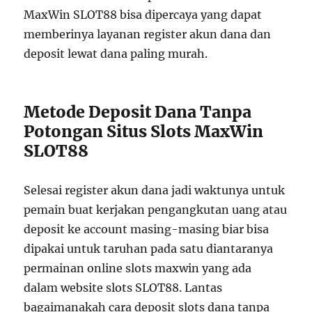
MaxWin SLOT88 bisa dipercaya yang dapat
memberinya layanan register akun dana dan
deposit lewat dana paling murah.
Metode Deposit Dana Tanpa
Potongan Situs Slots MaxWin
SLOT88
Selesai register akun dana jadi waktunya untuk
pemain buat kerjakan pengangkutan uang atau
deposit ke account masing-masing biar bisa
dipakai untuk taruhan pada satu diantaranya
permainan online slots maxwin yang ada
dalam website slots SLOT88. Lantas
bagaimanakah cara deposit slots dana tanpa