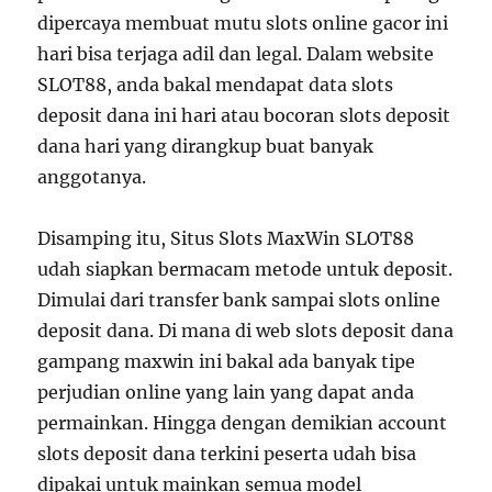
dipercaya membuat mutu slots online gacor ini
hari bisa terjaga adil dan legal. Dalam website
SLOT88, anda bakal mendapat data slots
deposit dana ini hari atau bocoran slots deposit
dana hari yang dirangkup buat banyak
anggotanya.
Disamping itu, Situs Slots MaxWin SLOT88
udah siapkan bermacam metode untuk deposit.
Dimulai dari transfer bank sampai slots online
deposit dana. Di mana di web slots deposit dana
gampang maxwin ini bakal ada banyak tipe
perjudian online yang lain yang dapat anda
permainkan. Hingga dengan demikian account
slots deposit dana terkini peserta udah bisa
dipakai untuk mainkan semua model