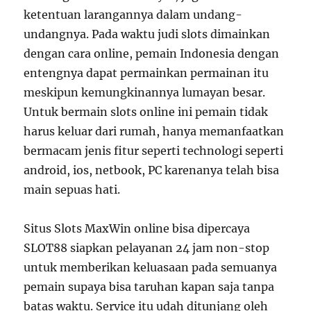
ketentuan larangannya dalam undang-
undangnya. Pada waktu judi slots dimainkan
dengan cara online, pemain Indonesia dengan
entengnya dapat permainkan permainan itu
meskipun kemungkinannya lumayan besar.
Untuk bermain slots online ini pemain tidak
harus keluar dari rumah, hanya memanfaatkan
bermacam jenis fitur seperti technologi seperti
android, ios, netbook, PC karenanya telah bisa
main sepuas hati.
Situs Slots MaxWin online bisa dipercaya
SLOT88 siapkan pelayanan 24 jam non-stop
untuk memberikan keluasaan pada semuanya
pemain supaya bisa taruhan kapan saja tanpa
batas waktu. Service itu udah ditunjang oleh