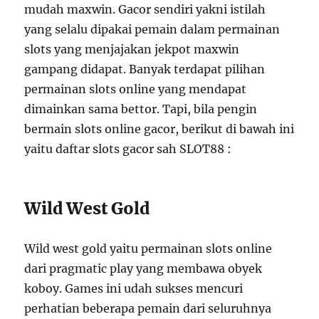
mudah maxwin. Gacor sendiri yakni istilah
yang selalu dipakai pemain dalam permainan
slots yang menjajakan jekpot maxwin
gampang didapat. Banyak terdapat pilihan
permainan slots online yang mendapat
dimainkan sama bettor. Tapi, bila pengin
bermain slots online gacor, berikut di bawah ini
yaitu daftar slots gacor sah SLOT88 :
Wild West Gold
Wild west gold yaitu permainan slots online
dari pragmatic play yang membawa obyek
koboy. Games ini udah sukses mencuri
perhatian beberapa pemain dari seluruhnya