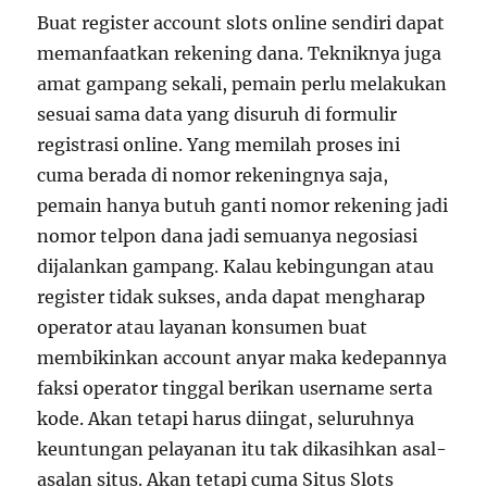
Buat register account slots online sendiri dapat
memanfaatkan rekening dana. Tekniknya juga
amat gampang sekali, pemain perlu melakukan
sesuai sama data yang disuruh di formulir
registrasi online. Yang memilah proses ini
cuma berada di nomor rekeningnya saja,
pemain hanya butuh ganti nomor rekening jadi
nomor telpon dana jadi semuanya negosiasi
dijalankan gampang. Kalau kebingungan atau
register tidak sukses, anda dapat mengharap
operator atau layanan konsumen buat
membikinkan account anyar maka kedepannya
faksi operator tinggal berikan username serta
kode. Akan tetapi harus diingat, seluruhnya
keuntungan pelayanan itu tak dikasihkan asal-
asalan situs. Akan tetapi cuma Situs Slots