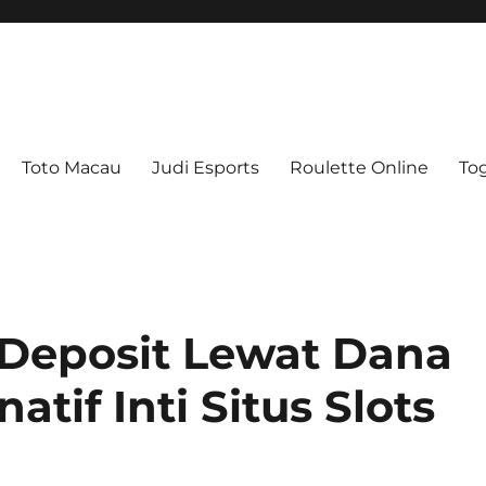
Toto Macau
Judi Esports
Roulette Online
Tog
e Deposit Lewat Dana
atif Inti Situs Slots