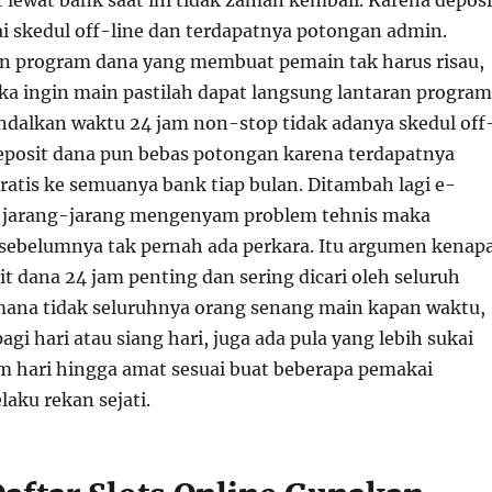
it lewat bank saat ini tidak zaman kembali. Karena deposi
skedul off-line dan terdapatnya potongan admin.
n program dana yang membuat pemain tak harus risau,
a ingin main pastilah dapat langsung lantaran program
ndalkan waktu 24 jam non-stop tidak adanya skedul off
 deposit dana pun bebas potongan karena terdapatnya
ratis ke semuanya bank tiap bulan. Ditambah lagi e-
a jarang-jarang mengenyam problem tehnis maka
s sebelumnya tak pernah ada perkara. Itu argumen kenap
sit dana 24 jam penting dan sering dicari oleh seluruh
 mana tidak seluruhnya orang senang main kapan waktu,
i hari atau siang hari, juga ada pula yang lebih sukai
 hari hingga amat sesuai buat beberapa pemakai
aku rekan sejati.