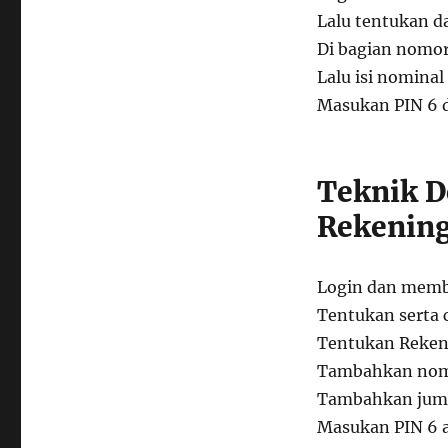
Lalu tentukan d
Di bagian nomor
Lalu isi nominal
Masukan PIN 6 d
Teknik D
Rekenin
Login dan memb
Tentukan serta 
Tentukan Rekeni
Tambahkan nom
Tambahkan jumla
Masukan PIN 6 