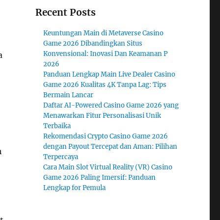
Recent Posts
Keuntungan Main di Metaverse Casino
Game 2026 Dibandingkan Situs
Konvensional: Inovasi Dan Keamanan P
a
2026
Panduan Lengkap Main Live Dealer Casino
Game 2026 Kualitas 4K Tanpa Lag: Tips
Bermain Lancar
Daftar AI-Powered Casino Game 2026 yang
Menawarkan Fitur Personalisasi Unik
Terbaika
Rekomendasi Crypto Casino Game 2026
dengan Payout Tercepat dan Aman: Pilihan
h
Terpercaya
Cara Main Slot Virtual Reality (VR) Casino
Game 2026 Paling Imersif: Panduan
Lengkap for Pemula