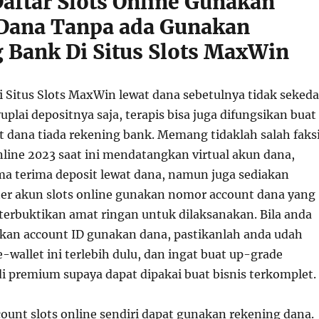
aftar Slots Online Gunakan
Dana Tanpa ada Gunakan
 Bank Di Situs Slots MaxWin
 Situs Slots MaxWin lewat dana sebetulnya tidak sekeda
uplai depositnya saja, terapis bisa juga difungsikan buat
at dana tiada rekening bank. Memang tidaklah salah faks
online 2023 saat ini mendatangkan virtual akun dana,
ma terima deposit lewat dana, namun juga sediakan
ter akun slots online gunakan nomor account dana yang
terbuktikan amat ringan untuk dilaksanakan. Bila anda
kan account ID gunakan dana, pastikanlah anda udah
wallet ini terlebih dulu, dan ingat buat up-grade
di premium supaya dapat dipakai buat bisnis terkomplet.
count slots online sendiri dapat gunakan rekening dana.