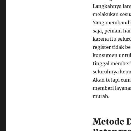
Langkahnya lan
melakukan sesuai
Yang membandin
saja, pemain ha
karena itu selur
register tidak b
konsumen untuk 
tinggal memberi
seluruhnya keun
Akan tetapi cum
memberi layanan
murah.
Metode D