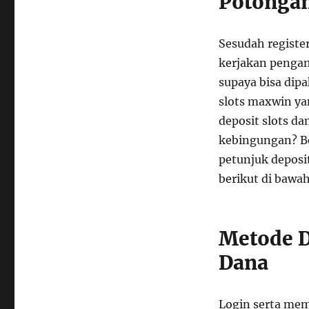
Potongan
Sesudah registe
kerjakan pengan
supaya bisa dip
slots maxwin ya
deposit slots d
kebingungan? Ber
petunjuk deposi
berikut di bawah
Metode D
Dana
Login serta me