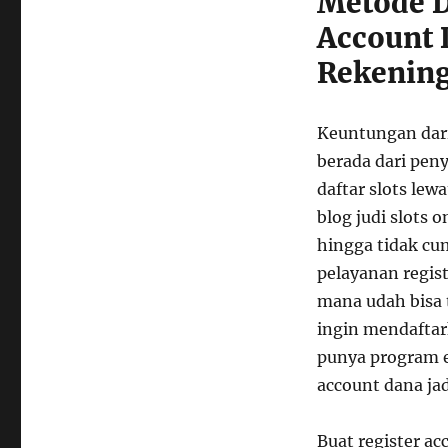
Metode D
Account 
Rekening
Keuntungan dari
berada dari peny
daftar slots lew
blog judi slots 
hingga tidak cu
pelayanan regis
mana udah bisa 
ingin mendaftar
punya program e-
account dana ja
Buat register ac