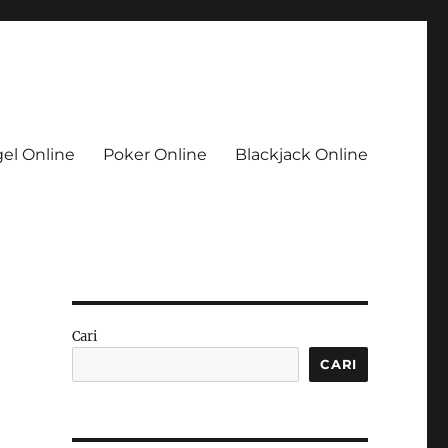
el Online
Poker Online
Blackjack Online
Cari
CARI