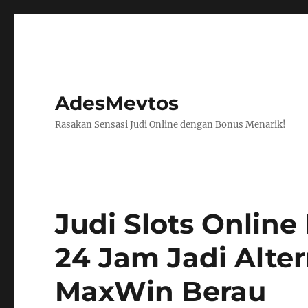
AdesMevtos
Rasakan Sensasi Judi Online dengan Bonus Menarik!
Judi Slots Onlin
24 Jam Jadi Altern
MaxWin Berau