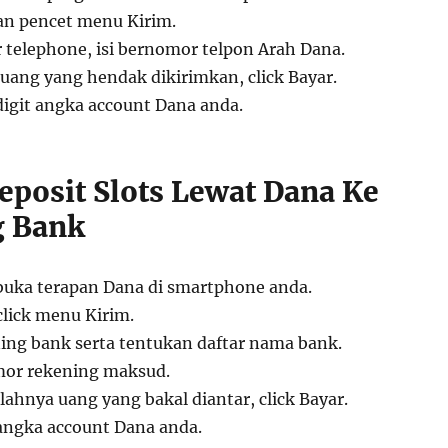
an pencet menu Kirim.
 telephone, isi bernomor telpon Arah Dana.
 uang yang hendak dikirimkan, click Bayar.
igit angka account Dana anda.
eposit Slots Lewat Dana Ke
g Bank
uka terapan Dana di smartphone anda.
click menu Kirim.
ng bank serta tentukan daftar nama bank.
or rekening maksud.
hnya uang yang bakal diantar, click Bayar.
angka account Dana anda.