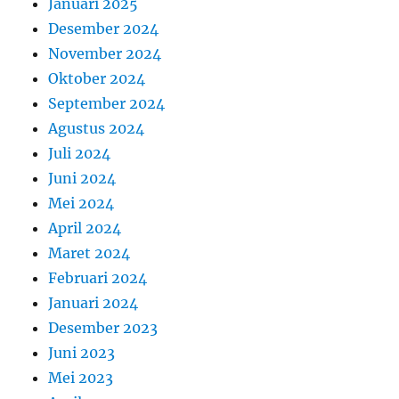
Januari 2025
Desember 2024
November 2024
Oktober 2024
September 2024
Agustus 2024
Juli 2024
Juni 2024
Mei 2024
April 2024
Maret 2024
Februari 2024
Januari 2024
Desember 2023
Juni 2023
Mei 2023