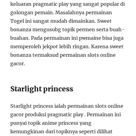
keluaran pragmatic play yang sangat popular di
golongan pemain. Masalahnya permainan
Togel ini sangat mudah dimainkan. Sweet
bonanza mengusubg topik permen serta buah-
buahan. Pada permainan ini pwmaine bisa juga
memperoleh jekpot lebih ringan. Karena sweet
bonanza termaksud permainan slots online
gacor.
Starlight princess
Starlight princess ialah permainan slots online
gacor produksi pragmatic play . Permainan ini
punyai topik anime princess yang
kemungkinan dari topiknya seperti dilihat