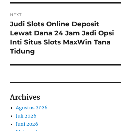
NEXT
Judi Slots Online Deposit
Next
post:
Lewat Dana 24 Jam Jadi Opsi
Inti Situs Slots MaxWin Tana
Tidung
Archives
Agustus 2026
Juli 2026
Juni 2026