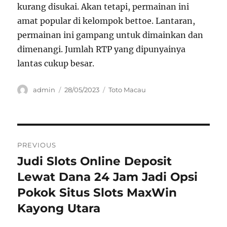
kurang disukai. Akan tetapi, permainan ini
amat popular di kelompok bettoe. Lantaran,
permainan ini gampang untuk dimainkan dan
dimenangi. Jumlah RTP yang dipunyainya
lantas cukup besar.
Author
Posted
Categories
admin
28/05/2023
Toto Macau
on
Navigasi
PREVIOUS
pos
Judi Slots Online Deposit
Previous
post:
Lewat Dana 24 Jam Jadi Opsi
Pokok Situs Slots MaxWin
Kayong Utara