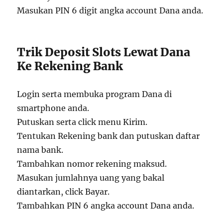
Masukan PIN 6 digit angka account Dana anda.
Trik Deposit Slots Lewat Dana
Ke Rekening Bank
Login serta membuka program Dana di
smartphone anda.
Putuskan serta click menu Kirim.
Tentukan Rekening bank dan putuskan daftar
nama bank.
Tambahkan nomor rekening maksud.
Masukan jumlahnya uang yang bakal
diantarkan, click Bayar.
Tambahkan PIN 6 angka account Dana anda.