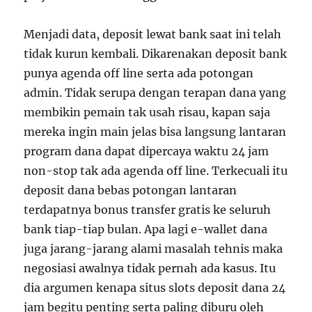
Menjadi data, deposit lewat bank saat ini telah
tidak kurun kembali. Dikarenakan deposit bank
punya agenda off line serta ada potongan
admin. Tidak serupa dengan terapan dana yang
membikin pemain tak usah risau, kapan saja
mereka ingin main jelas bisa langsung lantaran
program dana dapat dipercaya waktu 24 jam
non-stop tak ada agenda off line. Terkecuali itu
deposit dana bebas potongan lantaran
terdapatnya bonus transfer gratis ke seluruh
bank tiap-tiap bulan. Apa lagi e-wallet dana
juga jarang-jarang alami masalah tehnis maka
negosiasi awalnya tidak pernah ada kasus. Itu
dia argumen kenapa situs slots deposit dana 24
jam begitu penting serta paling diburu oleh