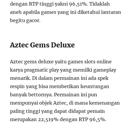
dengan RTP tinggi yakni 96,51%. Tidaklah
aneh apabila games yang ini diketahui lantaran
begitu gacor.
Aztec Gems Deluxe
Aztec gems deluxe yaitu games slots online
karya pragmatic play yang memilki gameplay
menarik. Di dalam permainan ini ada spek
respin yang bisa memberikan keuntungan
banyak bettornya. Permainan ini pun
mempunyai objek Aztec, di mana kemenangan
paling tinggi yang dapat didapat pemain
merupakan 22,519% dengan RTP 96,5%.