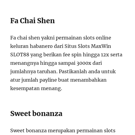
Fa Chai Shen
Fa chai shen yakni permainan slots online
keluran habanero dari Situs Slots MaxWin
SLOT88 yang berikan fee spin hingga 12x serta
menangnya hingga sampai 3000x dari
jumlahnya taruhan. Pastikanlah anda untuk
atur jumlah payline buat menambahkan
kesempatan menang.
Sweet bonanza
Sweet bonanza merupakan permainan slots