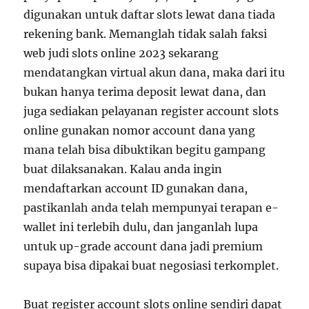
digunakan untuk daftar slots lewat dana tiada
rekening bank. Memanglah tidak salah faksi
web judi slots online 2023 sekarang
mendatangkan virtual akun dana, maka dari itu
bukan hanya terima deposit lewat dana, dan
juga sediakan pelayanan register account slots
online gunakan nomor account dana yang
mana telah bisa dibuktikan begitu gampang
buat dilaksanakan. Kalau anda ingin
mendaftarkan account ID gunakan dana,
pastikanlah anda telah mempunyai terapan e-
wallet ini terlebih dulu, dan janganlah lupa
untuk up-grade account dana jadi premium
supaya bisa dipakai buat negosiasi terkomplet.
Buat register account slots online sendiri dapat