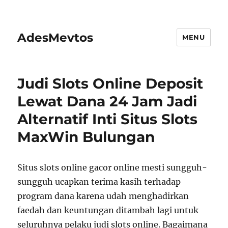
AdesMevtos
MENU
Judi Slots Online Deposit
Lewat Dana 24 Jam Jadi
Alternatif Inti Situs Slots
MaxWin Bulungan
Situs slots online gacor online mesti sungguh-
sungguh ucapkan terima kasih terhadap
program dana karena udah menghadirkan
faedah dan keuntungan ditambah lagi untuk
seluruhnya pelaku judi slots online. Bagaimana