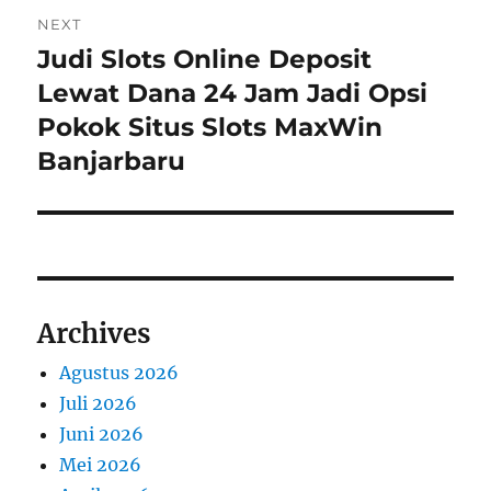
NEXT
Judi Slots Online Deposit
Next
post:
Lewat Dana 24 Jam Jadi Opsi
Pokok Situs Slots MaxWin
Banjarbaru
Archives
Agustus 2026
Juli 2026
Juni 2026
Mei 2026