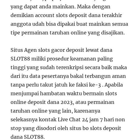
yang dapat anda mainkan. Maka dengan
demikian account slots deposit dana terakhir
anggota udah bisa dipakai buat mainkan semua
tipe permainan taruhan online yang disajikan.
Situs Agen slots gacor deposit lewat dana
SLOT88 miliki prosedur keamanan paling
tinggi yang sudah terenkripsi secara baik maka
dari itu data pesertanya bakal terbangun aman
tanpa perlu takut jatuh ke faksi ke-3 . Apabila
menjumpai hambatan waktu bermain slots
online deposit dana 2023, atau permainan
taruhan online yang lain, karenanya
selekasnya kontak Live Chat 24 jam 7 hari non
stop yang disodori oleh situs bo slots deposit
dana SLOT88.