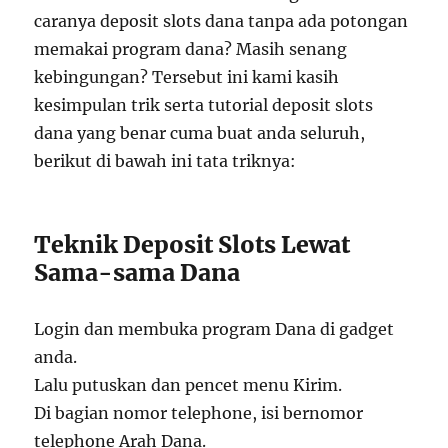
caranya deposit slots dana tanpa ada potongan
memakai program dana? Masih senang
kebingungan? Tersebut ini kami kasih
kesimpulan trik serta tutorial deposit slots
dana yang benar cuma buat anda seluruh,
berikut di bawah ini tata triknya:
Teknik Deposit Slots Lewat
Sama-sama Dana
Login dan membuka program Dana di gadget
anda.
Lalu putuskan dan pencet menu Kirim.
Di bagian nomor telephone, isi bernomor
telephone Arah Dana.