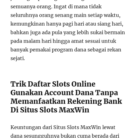
semuanya orang. Ingat di mana tidak
seluruhnya orang senang main setiap waktu,
kemungkinan hanya pagi hari atau siang hari,
bahkan juga ada pula yang lebih sukai bermain
pada malam hari hingga amat sesuai untuk
banyak pemakai program dana sebagai rekan
sejati.
Trik Daftar Slots Online
Gunakan Account Dana Tanpa
Memanfaatkan Rekening Bank
Di Situs Slots MaxWin
Keuntungan dari Situs Slots MaxWin lewat
dana sesungguhnya bukan cuma berada dari