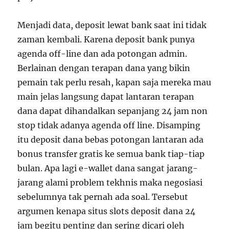
Menjadi data, deposit lewat bank saat ini tidak
zaman kembali. Karena deposit bank punya
agenda off-line dan ada potongan admin.
Berlainan dengan terapan dana yang bikin
pemain tak perlu resah, kapan saja mereka mau
main jelas langsung dapat lantaran terapan
dana dapat dihandalkan sepanjang 24 jam non
stop tidak adanya agenda off line. Disamping
itu deposit dana bebas potongan lantaran ada
bonus transfer gratis ke semua bank tiap-tiap
bulan. Apa lagi e-wallet dana sangat jarang-
jarang alami problem tekhnis maka negosiasi
sebelumnya tak pernah ada soal. Tersebut
argumen kenapa situs slots deposit dana 24
jam begitu penting dan sering dicari oleh