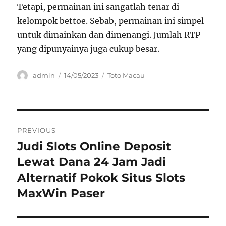
Tetapi, permainan ini sangatlah tenar di
kelompok bettoe. Sebab, permainan ini simpel
untuk dimainkan dan dimenangi. Jumlah RTP
yang dipunyainya juga cukup besar.
Author
Posted
Categories
admin
14/05/2023
Toto Macau
on
Navigasi
PREVIOUS
pos
Judi Slots Online Deposit
Previous
post:
Lewat Dana 24 Jam Jadi
Alternatif Pokok Situs Slots
MaxWin Paser