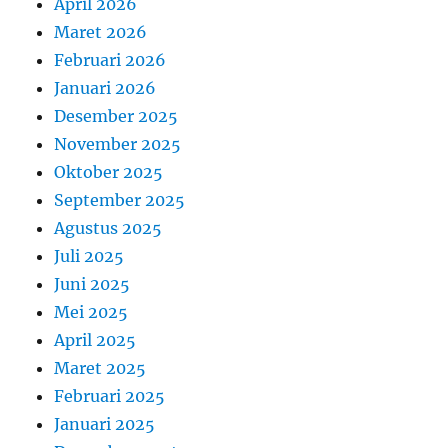
April 2026
Maret 2026
Februari 2026
Januari 2026
Desember 2025
November 2025
Oktober 2025
September 2025
Agustus 2025
Juli 2025
Juni 2025
Mei 2025
April 2025
Maret 2025
Februari 2025
Januari 2025