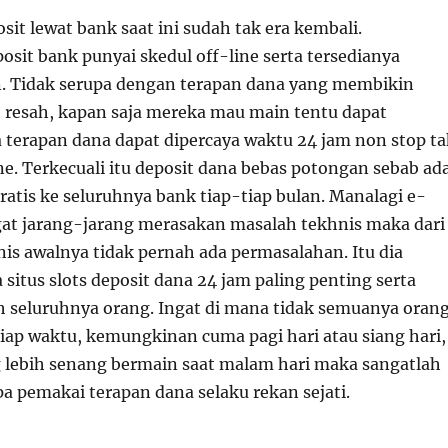
osit lewat bank saat ini sudah tak era kembali.
sit bank punyai skedul off-line serta tersedianya
. Tidak serupa dengan terapan dana yang membikin
 resah, kapan saja mereka mau main tentu dapat
 terapan dana dapat dipercaya waktu 24 jam non stop ta
ine. Terkecuali itu deposit dana bebas potongan sebab ad
ratis ke seluruhnya bank tiap-tiap bulan. Manalagi e-
gat jarang-jarang merasakan masalah tekhnis maka dari
snis awalnya tidak pernah ada permasalahan. Itu dia
itus slots deposit dana 24 jam paling penting serta
eh seluruhnya orang. Ingat di mana tidak semuanya oran
iap waktu, kemungkinan cuma pagi hari atau siang hari,
 lebih senang bermain saat malam hari maka sangatlah
a pemakai terapan dana selaku rekan sejati.