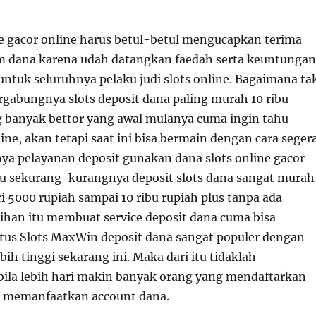
ine gacor online harus betul-betul mengucapkan terima
m dana karena udah datangkan faedah serta keuntungan
 untuk seluruhnya pelaku judi slots online. Bagaimana ta
rgabungnya slots deposit dana paling murah 10 ribu
banyak bettor yang awal mulanya cuma ingin tahu
ine, akan tetapi saat ini bisa bermain dengan cara seger
nya pelayanan deposit gunakan dana slots online gacor
 itu sekurang-kurangnya deposit slots dana sangat murah
ri 5000 rupiah sampai 10 ribu rupiah plus tanpa ada
ihan itu membuat service deposit dana cuma bisa
Situs Slots MaxWin deposit dana sangat populer dengan
bih tinggi sekarang ini. Maka dari itu tidaklah
la lebih hari makin banyak orang yang mendaftarkan
e memanfaatkan account dana.