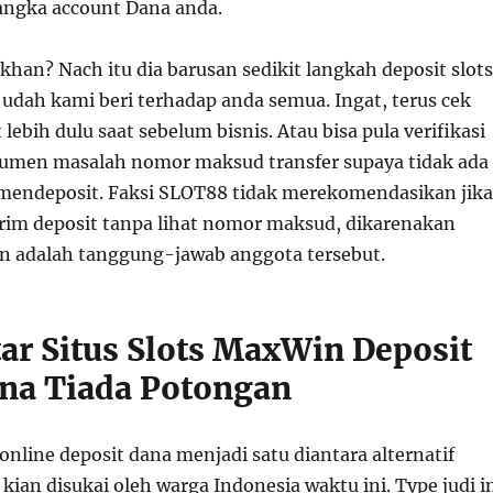
angka account Dana anda.
han? Nach itu dia barusan sedikit langkah deposit slots
 udah kami beri terhadap anda semua. Ingat, terus cek
 lebih dulu saat sebelum bisnis. Atau bisa pula verifikasi
umen masalah nomor maksud transfer supaya tidak ada
 mendeposit. Faksi SLOT88 tidak merekomendasikan jika
irim deposit tanpa lihat nomor maksud, dikarenakan
n adalah tanggung-jawab anggota tersebut.
tar Situs Slots MaxWin Deposit
na Tiada Potongan
s online deposit dana menjadi satu diantara alternatif
ian disukai oleh warga Indonesia waktu ini. Type judi i