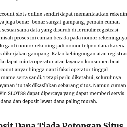
account slots online sendiri dapat memanfaatkan rekeni
ya juga benar-benar sangat gampang, pemain cuman
sesuai sama data yang disuruh di formulir registrasi
misah proses ini cuman berada pada nomor rekeningnya
rlu ganti nomor rekening jadi nomor telpon dana karena
is dikerjakan gampang. Kalau kebingungan atau registras
nda dapat minta operator atau layanan konsumen buat
ount anyar hingga nanti faksi operator tinggal
name serta sandi. Tetapi perlu diketahui, seluruhnya
yanan itu tak dikasihkan sebarang situs. Namun cuman
Win SLOT88 dapat dipercaya yang dapat memberi servis
 dana dan deposit lewat dana paling murah.
osit Dana Tiada Potongan Situs