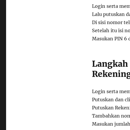
Login serta mem
Lalu putuskan d
Di sisi nomor te
Setelah itu isi 
Masukan PIN 6 d
Langkah 
Rekenin
Login serta mem
Putuskan dan cl
Putuskan Rekeni
Tambahkan nom
Masukan jumlahn