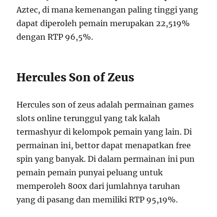
Aztec, di mana kemenangan paling tinggi yang
dapat diperoleh pemain merupakan 22,519%
dengan RTP 96,5%.
Hercules Son of Zeus
Hercules son of zeus adalah permainan games
slots online terunggul yang tak kalah
termashyur di kelompok pemain yang lain. Di
permainan ini, bettor dapat menapatkan free
spin yang banyak. Di dalam permainan ini pun
pemain pemain punyai peluang untuk
memperoleh 800x dari jumlahnya taruhan
yang di pasang dan memiliki RTP 95,19%.