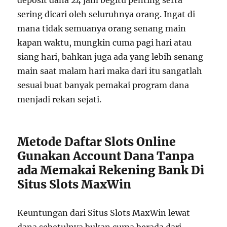
deposit dana 24 jam begitu penting serta
sering dicari oleh seluruhnya orang. Ingat di
mana tidak semuanya orang senang main
kapan waktu, mungkin cuma pagi hari atau
siang hari, bahkan juga ada yang lebih senang
main saat malam hari maka dari itu sangatlah
sesuai buat banyak pemakai program dana
menjadi rekan sejati.
Metode Daftar Slots Online
Gunakan Account Dana Tanpa
ada Memakai Rekening Bank Di
Situs Slots MaxWin
Keuntungan dari Situs Slots MaxWin lewat