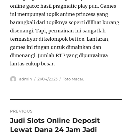
online gacor hasil pragmatic play pun. Games
ini mempunyai topik anime princess yang
barangkali dari topiknya seperti dilihat kurang
disenangi. Tapi, permainan ini sangatlah
termashyur di kelompok bettoe. Lantaran,
games ini ringan untuk dimainkan dan
dimenangi. Jumlah RTP yang dipunyainya
lantas cukup besar.
Author
Posted
Categories
admin
21/04/2023
Toto Macau
on
Navigasi
PREVIOUS
pos
Judi Slots Online Deposit
Previous
post:
Lewat Dana 24 Jam Jadi