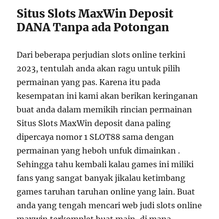
Situs Slots MaxWin Deposit
DANA Tanpa ada Potongan
Dari beberapa perjudian slots online terkini
2023, tentulah anda akan ragu untuk pilih
permainan yang pas. Karena itu pada
kesempatan ini kami akan berikan keringanan
buat anda dalam memikih rincian permainan
Situs Slots MaxWin deposit dana paling
dipercaya nomor 1 SLOT88 sama dengan
permainan yang heboh unfuk dimainkan .
Sehingga tahu kembali kalau games ini miliki
fans yang sangat banyak jikalau ketimbang
games taruhan taruhan online yang lain. Buat
anda yang tengah mencari web judi slots online