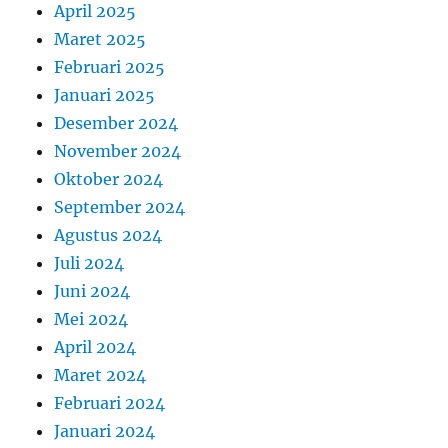
April 2025
Maret 2025
Februari 2025
Januari 2025
Desember 2024
November 2024
Oktober 2024
September 2024
Agustus 2024
Juli 2024
Juni 2024
Mei 2024
April 2024
Maret 2024
Februari 2024
Januari 2024