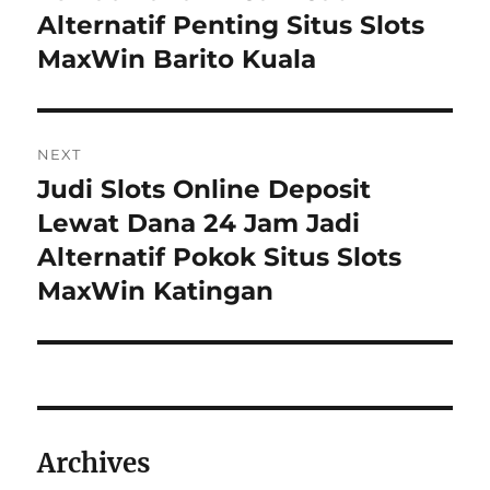
Alternatif Penting Situs Slots
MaxWin Barito Kuala
NEXT
Judi Slots Online Deposit
Next
post:
Lewat Dana 24 Jam Jadi
Alternatif Pokok Situs Slots
MaxWin Katingan
Archives