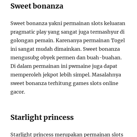
Sweet bonanza
Sweet bonanza yakni permainan slots keluaran
pragmatic play yang sangat juga termashyur di
golongan pemain. Karenanya permainan Togel
ini sangat mudah dimainkan. Sweet bonanza
mengusubg obyek permen dan buah-buahan.
Di dalam permainan ini pwmaine juga dapat
memperoleh jekpot lebih simpel. Masalahnya
sweet bonanza terhitung games slots online
gacor.
Starlight princess
Starlight princess merupakan permainan slots