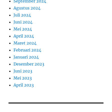
September 2024
Agustus 2024
Juli 2024
Juni 2024
Mei 2024
April 2024
Maret 2024
Februari 2024
Januari 2024
Desember 2023
Juni 2023
Mei 2023
April 2023