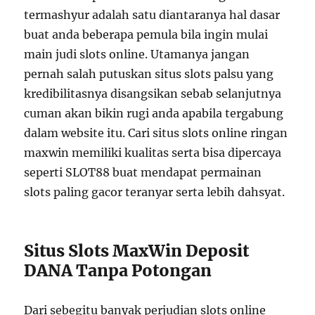
termashyur adalah satu diantaranya hal dasar
buat anda beberapa pemula bila ingin mulai
main judi slots online. Utamanya jangan
pernah salah putuskan situs slots palsu yang
kredibilitasnya disangsikan sebab selanjutnya
cuman akan bikin rugi anda apabila tergabung
dalam website itu. Cari situs slots online ringan
maxwin memiliki kualitas serta bisa dipercaya
seperti SLOT88 buat mendapat permainan
slots paling gacor teranyar serta lebih dahsyat.
Situs Slots MaxWin Deposit
DANA Tanpa Potongan
Dari sebegitu banyak perjudian slots online