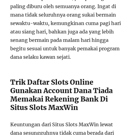
paling diburu oleh semuanya orang. Ingat di
mana tidak seluruhnya orang sukai bermain
sewaktu-waktu, kemungkinan cuma pagi hari
atau siang hari, bahkan juga ada yang lebih
senang bermain pada malam hari hingga
begitu sesuai untuk banyak pemakai program
dana selaku kawan sejati.
Trik Daftar Slots Online
Gunakan Account Dana Tiada
Memakai Rekening Bank Di
Situs Slots MaxWin
Keuntungan dari Situs Slots MaxWin lewat
dana sesungguhnya tidak cuma berada dari