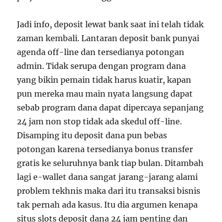
Jadi info, deposit lewat bank saat ini telah tidak
zaman kembali. Lantaran deposit bank punyai
agenda off-line dan tersedianya potongan
admin. Tidak serupa dengan program dana
yang bikin pemain tidak harus kuatir, kapan
pun mereka mau main nyata langsung dapat
sebab program dana dapat dipercaya sepanjang
24 jam non stop tidak ada skedul off-line.
Disamping itu deposit dana pun bebas
potongan karena tersedianya bonus transfer
gratis ke seluruhnya bank tiap bulan. Ditambah
lagi e-wallet dana sangat jarang-jarang alami
problem tekhnis maka dari itu transaksi bisnis
tak pernah ada kasus. Itu dia argumen kenapa
situs slots deposit dana 24 jam penting dan