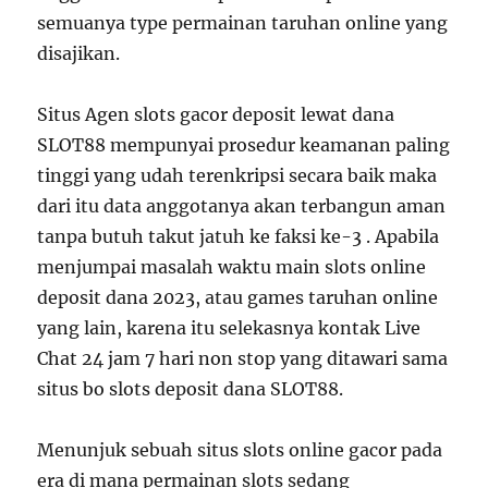
semuanya type permainan taruhan online yang
disajikan.
Situs Agen slots gacor deposit lewat dana
SLOT88 mempunyai prosedur keamanan paling
tinggi yang udah terenkripsi secara baik maka
dari itu data anggotanya akan terbangun aman
tanpa butuh takut jatuh ke faksi ke-3 . Apabila
menjumpai masalah waktu main slots online
deposit dana 2023, atau games taruhan online
yang lain, karena itu selekasnya kontak Live
Chat 24 jam 7 hari non stop yang ditawari sama
situs bo slots deposit dana SLOT88.
Menunjuk sebuah situs slots online gacor pada
era di mana permainan slots sedang