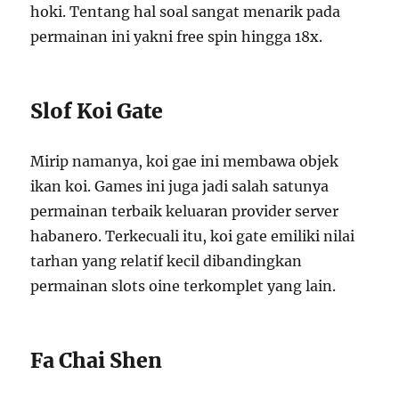
hoki. Tentang hal soal sangat menarik pada
permainan ini yakni free spin hingga 18x.
Slof Koi Gate
Mirip namanya, koi gae ini membawa objek
ikan koi. Games ini juga jadi salah satunya
permainan terbaik keluaran provider server
habanero. Terkecuali itu, koi gate emiliki nilai
tarhan yang relatif kecil dibandingkan
permainan slots oine terkomplet yang lain.
Fa Chai Shen