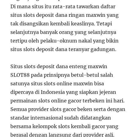
Di mana situs itu rata-rata tawarkan daftar
situs slots deposit dana ringan maxwin yang
tak disangsikan kembali keaslinya. Tetapi
selanjutnya banyak orang yang selanjutnya
tertipu oleh pelaku-oknum nakal yang bikin
situs slots deposit dana teranyar gadungan.
Situs slots deposit dana enteng maxwin
SLOT88 pada prinsipnya betul-betul salah
satunya situs slots online maxwin bisa
dipercaya di Indonesia yang siapkan jejeran
permainan slots online gacor terbeken ini hari.
Semua provider slots gacor beken serta dengan
standar internasional sudah didatangkan
bersama kelompok slots kembali gacor yang
berasal dengan langsung dari provider asli.