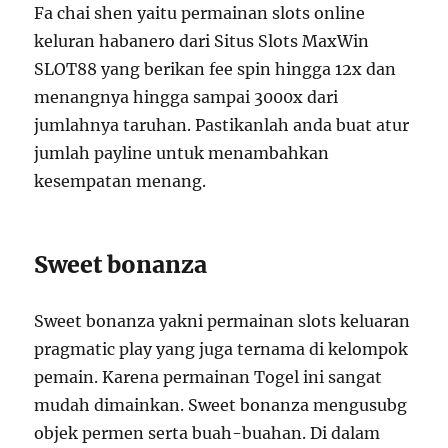
Fa chai shen yaitu permainan slots online
keluran habanero dari Situs Slots MaxWin
SLOT88 yang berikan fee spin hingga 12x dan
menangnya hingga sampai 3000x dari
jumlahnya taruhan. Pastikanlah anda buat atur
jumlah payline untuk menambahkan
kesempatan menang.
Sweet bonanza
Sweet bonanza yakni permainan slots keluaran
pragmatic play yang juga ternama di kelompok
pemain. Karena permainan Togel ini sangat
mudah dimainkan. Sweet bonanza mengusubg
objek permen serta buah-buahan. Di dalam