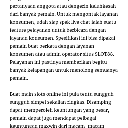
pertanyaan anggota atau dengerin keluhkesah
dari banyak pemain. Untuk mengontak layanan
konsumen, udah siap spek live chat ialah suatu
feature pelayanan untuk berbicara dengan
layanan konsumen. Spesifikasi ini bisa dipakai
pemain buat berkata dengan layanan
konsumen atau admin operator situs SLOT88.
Pelayanan ini pastinya memberikan begitu
banyak kelapangan untuk menolong semuanya
pemain.
Buat main slots online ini pula tentu sungguh-
sungguh simpel sekalian ringkas. Disamping
dapat memperoleh keuntungan yang besar,
pemain dapat juga mendapat pelbagai
keuntungan maxwin dari macam-macam