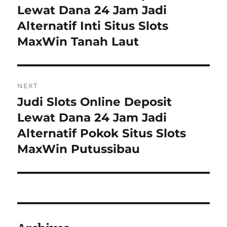
post:
Lewat Dana 24 Jam Jadi
Alternatif Inti Situs Slots
MaxWin Tanah Laut
NEXT
Judi Slots Online Deposit
Next
post:
Lewat Dana 24 Jam Jadi
Alternatif Pokok Situs Slots
MaxWin Putussibau