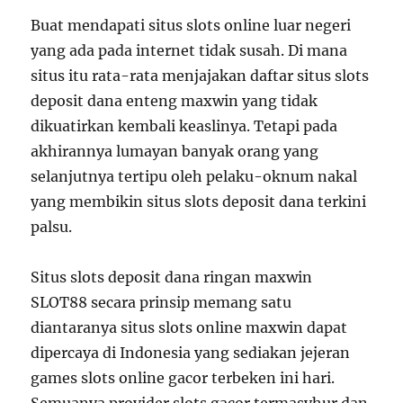
Buat mendapati situs slots online luar negeri
yang ada pada internet tidak susah. Di mana
situs itu rata-rata menjajakan daftar situs slots
deposit dana enteng maxwin yang tidak
dikuatirkan kembali keaslinya. Tetapi pada
akhirannya lumayan banyak orang yang
selanjutnya tertipu oleh pelaku-oknum nakal
yang membikin situs slots deposit dana terkini
palsu.
Situs slots deposit dana ringan maxwin
SLOT88 secara prinsip memang satu
diantaranya situs slots online maxwin dapat
dipercaya di Indonesia yang sediakan jejeran
games slots online gacor terbeken ini hari.