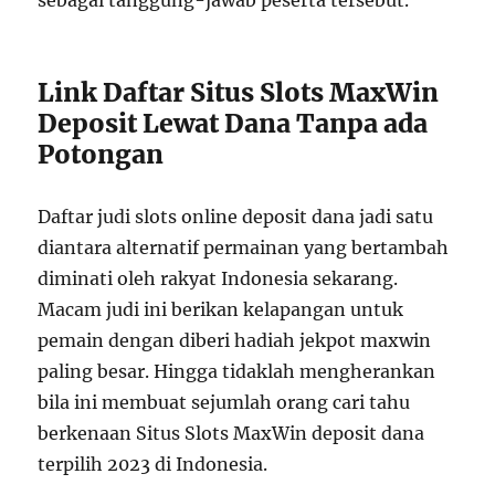
sebagai tanggung-jawab peserta tersebut.
Link Daftar Situs Slots MaxWin
Deposit Lewat Dana Tanpa ada
Potongan
Daftar judi slots online deposit dana jadi satu
diantara alternatif permainan yang bertambah
diminati oleh rakyat Indonesia sekarang.
Macam judi ini berikan kelapangan untuk
pemain dengan diberi hadiah jekpot maxwin
paling besar. Hingga tidaklah mengherankan
bila ini membuat sejumlah orang cari tahu
berkenaan Situs Slots MaxWin deposit dana
terpilih 2023 di Indonesia.