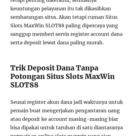
tetapi penting diketahui, semuanya
keuntungan pelayanan itu tak dikasihkan
sembarangan situs. Akan tetapi cuman Situs
Slots MaxWin SLOT88 paling dipercaya yang
sanggup memberi servis register account dana
serta deposit lewat dana paling murah.
Trik Deposit Dana Tanpa
Potongan Situs Slots MaxWin
SLOT88
Seusai register akun dana jadi waktunya untuk
pemain buat mengerjakan pengantaran uang
atau deposit ke account masing-masing biar
bisa dipakai untuk taruhan di satu diantaranya