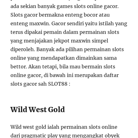
ada sekian banyak games slots online gacor.
Slots gacor bermakna enteng bocor atau
enteng maxwin. Gacor sendiri yaitu istilah yang
terus dipakai pemain dalam permainan slots
yang menjajakan jekpot maxwin simpel
diperoleh. Banyak ada pilihan permainan slots
online yang mendapatkan dimainkan sama
bettor. Akan tetapi, bila mau bermain slots
online gacor, di bawah ini merupakan daftar
slots gacor sah SLOT88 :
Wild West Gold
Wild west gold ialah permainan slots online
dari pragmatic play yang mengangkat obyek