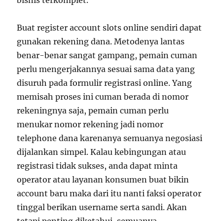
bisnis terkomplet.
Buat register account slots online sendiri dapat
gunakan rekening dana. Metodenya lantas
benar-benar sangat gampang, pemain cuman
perlu mengerjakannya sesuai sama data yang
disuruh pada formulir registrasi online. Yang
memisah proses ini cuman berada di nomor
rekeningnya saja, pemain cuman perlu
menukar nomor rekening jadi nomor
telephone dana karenanya semuanya negosiasi
dijalankan simpel. Kalau kebingungan atau
registrasi tidak sukses, anda dapat minta
operator atau layanan konsumen buat bikin
account baru maka dari itu nanti faksi operator
tinggal berikan username serta sandi. Akan