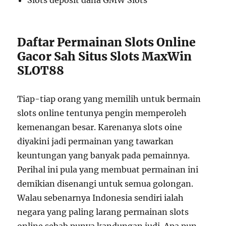
Slots deposit dana GMW Slots
Daftar Permainan Slots Online
Gacor Sah Situs Slots MaxWin
SLOT88
Tiap-tiap orang yang memilih untuk bermain
slots online tentunya pengin memperoleh
kemenangan besar. Karenanya slots oine
diyakini jadi permainan yang tawarkan
keuntungan yang banyak pada pemainnya.
Perihal ini pula yang membuat permainan ini
demikian disenangi untuk semua golongan.
Walau sebenarnya Indonesia sendiri ialah
negara yang paling larang permainan slots