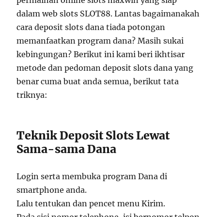
permainan online slots maxwin yang siap
dalam web slots SLOT88. Lantas bagaimanakah
cara deposit slots dana tiada potongan
memanfaatkan program dana? Masih sukai
kebingungan? Berikut ini kami beri ikhtisar
metode dan pedoman deposit slots dana yang
benar cuma buat anda semua, berikut tata
triknya:
Teknik Deposit Slots Lewat
Sama-sama Dana
Login serta membuka program Dana di
smartphone anda.
Lalu tentukan dan pencet menu Kirim.