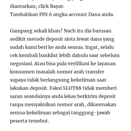
diantarkan, click Bayar.
Tambahkan PIN 6 angka account Dana anda.
Gampang sekali khan? Nach itu dia barusan
sedikit metode deposit slots lewat dana yang
sudah kami beri ke anda semua. Ingat, selalu
cek kembali banklist lebih dahulu saat sebelum
negosiasi. Atau bisa pula verifikasi ke layanan
konsumen masalah nomor arah transfer
supaya tidak berlangsung kekeliruan saat
lakukan deposit. Faksi SLOT88 tidak memberi
saran seandainya anda lekas berkirim deposit
tanpa menyaksikan nomor arah, dikarenakan
semua kekeliruan sebagai tanggung-jawab
peserta tersebut.