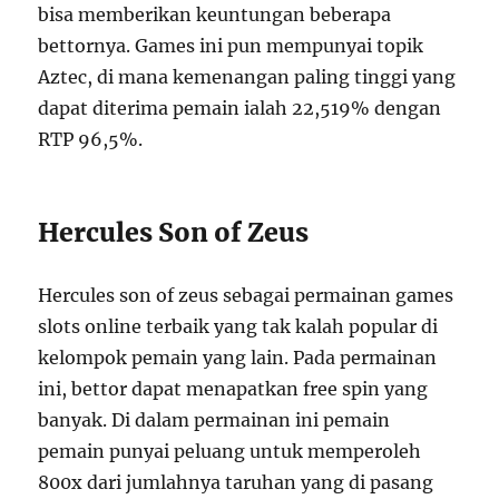
bisa memberikan keuntungan beberapa
bettornya. Games ini pun mempunyai topik
Aztec, di mana kemenangan paling tinggi yang
dapat diterima pemain ialah 22,519% dengan
RTP 96,5%.
Hercules Son of Zeus
Hercules son of zeus sebagai permainan games
slots online terbaik yang tak kalah popular di
kelompok pemain yang lain. Pada permainan
ini, bettor dapat menapatkan free spin yang
banyak. Di dalam permainan ini pemain
pemain punyai peluang untuk memperoleh
800x dari jumlahnya taruhan yang di pasang