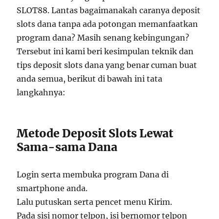
SLOT88. Lantas bagaimanakah caranya deposit
slots dana tanpa ada potongan memanfaatkan
program dana? Masih senang kebingungan?
Tersebut ini kami beri kesimpulan teknik dan
tips deposit slots dana yang benar cuman buat
anda semua, berikut di bawah ini tata
langkahnya:
Metode Deposit Slots Lewat
Sama-sama Dana
Login serta membuka program Dana di
smartphone anda.
Lalu putuskan serta pencet menu Kirim.
Pada sisi nomor telpon, isi bernomor telpon