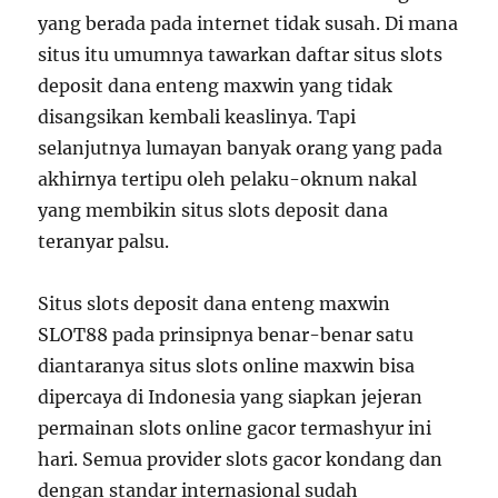
yang berada pada internet tidak susah. Di mana
situs itu umumnya tawarkan daftar situs slots
deposit dana enteng maxwin yang tidak
disangsikan kembali keaslinya. Tapi
selanjutnya lumayan banyak orang yang pada
akhirnya tertipu oleh pelaku-oknum nakal
yang membikin situs slots deposit dana
teranyar palsu.
Situs slots deposit dana enteng maxwin
SLOT88 pada prinsipnya benar-benar satu
diantaranya situs slots online maxwin bisa
dipercaya di Indonesia yang siapkan jejeran
permainan slots online gacor termashyur ini
hari. Semua provider slots gacor kondang dan
dengan standar internasional sudah