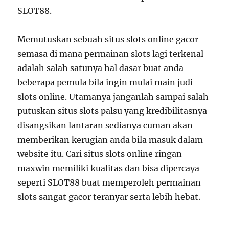
SLOT88.
Memutuskan sebuah situs slots online gacor
semasa di mana permainan slots lagi terkenal
adalah salah satunya hal dasar buat anda
beberapa pemula bila ingin mulai main judi
slots online. Utamanya janganlah sampai salah
putuskan situs slots palsu yang kredibilitasnya
disangsikan lantaran sedianya cuman akan
memberikan kerugian anda bila masuk dalam
website itu. Cari situs slots online ringan
maxwin memiliki kualitas dan bisa dipercaya
seperti SLOT88 buat memperoleh permainan
slots sangat gacor teranyar serta lebih hebat.