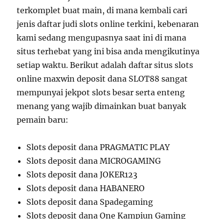
terkomplet buat main, di mana kembali cari
jenis daftar judi slots online terkini, kebenaran
kami sedang mengupasnya saat ini di mana
situs terhebat yang ini bisa anda mengikutinya
setiap waktu. Berikut adalah daftar situs slots
online maxwin deposit dana SLOT88 sangat
mempunyai jekpot slots besar serta enteng
menang yang wajib dimainkan buat banyak
pemain baru:
Slots deposit dana PRAGMATIC PLAY
Slots deposit dana MICROGAMING
Slots deposit dana JOKER123
Slots deposit dana HABANERO
Slots deposit dana Spadegaming
Slots deposit dana One Kampiun Gaming