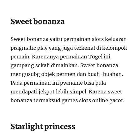
Sweet bonanza
Sweet bonanza yaitu permainan slots keluaran
pragmatic play yang juga terkenal di kelompok
pemain. Karenanya permainan Togel ini
gampang sekali dimainkan. Sweet bonanza
mengusubg objek permen dan buah-buahan.
Pada permainan ini pwmaine bisa pula
mendapati jekpot lebih simpel. Karena sweet
bonanza termaksud games slots online gacor.
Starlight princess