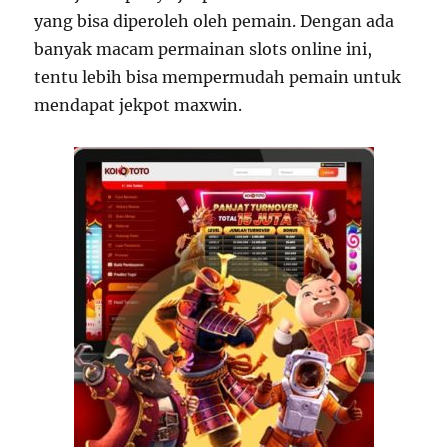
yang bisa diperoleh oleh pemain. Dengan ada
banyak macam permainan slots online ini,
tentu lebih bisa mempermudah pemain untuk
mendapat jekpot maxwin.