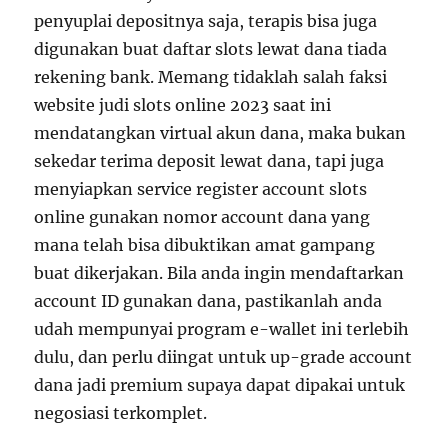
penyuplai depositnya saja, terapis bisa juga
digunakan buat daftar slots lewat dana tiada
rekening bank. Memang tidaklah salah faksi
website judi slots online 2023 saat ini
mendatangkan virtual akun dana, maka bukan
sekedar terima deposit lewat dana, tapi juga
menyiapkan service register account slots
online gunakan nomor account dana yang
mana telah bisa dibuktikan amat gampang
buat dikerjakan. Bila anda ingin mendaftarkan
account ID gunakan dana, pastikanlah anda
udah mempunyai program e-wallet ini terlebih
dulu, dan perlu diingat untuk up-grade account
dana jadi premium supaya dapat dipakai untuk
negosiasi terkomplet.