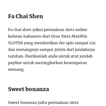
Fa Chai Shen
Fa chai shen yakni permainan slots online
keluran habanero dari Situs Slots MaxWin
SLOT88 yang memberikan fee spin sampai 12x
dan menangnya sampai 3000x dari jumlahnya
taruhan. Pastikanlah anda untuk atur jumlah
payline untuk meningkatkan kesempatan
menang.
Sweet bonanza
Sweet bonanza yaitu permainan slots