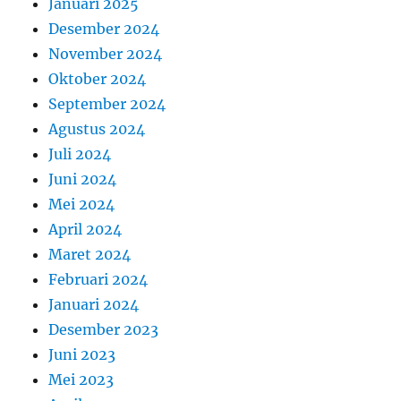
Januari 2025
Desember 2024
November 2024
Oktober 2024
September 2024
Agustus 2024
Juli 2024
Juni 2024
Mei 2024
April 2024
Maret 2024
Februari 2024
Januari 2024
Desember 2023
Juni 2023
Mei 2023