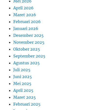
Mei 2026
April 2026
Maret 2026
Februari 2026
Januari 2026
Desember 2025
November 2025
Oktober 2025
September 2025
Agustus 2025
Juli 2025
Juni 2025
Mei 2025
April 2025
Maret 2025
Februari 2025