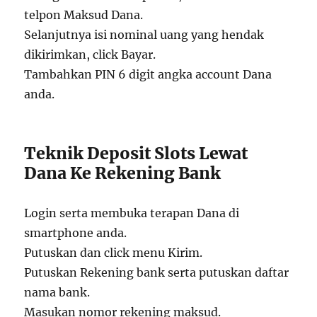
telpon Maksud Dana.
Selanjutnya isi nominal uang yang hendak
dikirimkan, click Bayar.
Tambahkan PIN 6 digit angka account Dana
anda.
Teknik Deposit Slots Lewat
Dana Ke Rekening Bank
Login serta membuka terapan Dana di
smartphone anda.
Putuskan dan click menu Kirim.
Putuskan Rekening bank serta putuskan daftar
nama bank.
Masukan nomor rekening maksud.