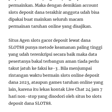
permainkan. Maka dengan demikian account
slots deposit dana terakhir anggota udah bisa
dipakai buat mainkan seluruh macam
permainan taruhan online yang disajikan.
Situs Agen slots gacor deposit lewat dana
SLOT88 punya metode keamanan paling tinggi
yang udah terenkripsi secara baik maka data
pesertanya bakal terbangun aman tiada perlu
takut jatuh ke faksi ke-3 . Bila menjumpai
rintangan waktu bermain slots online deposit
dana 2023, ataupun games taruhan online yang
lain, karena itu lekas kontak Live Chat 24 jam 7
hari non-stop yang disodori oleh situs bo slots
deposit dana SLOT88.