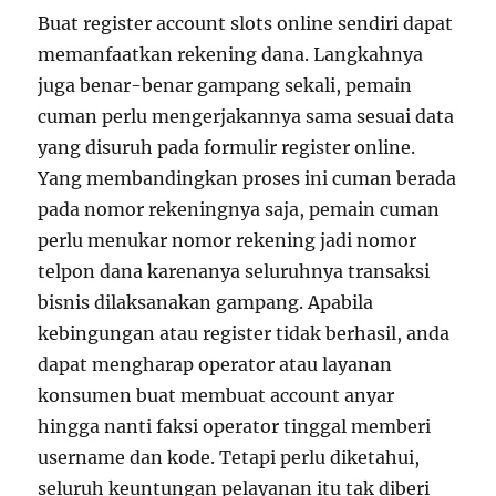
Buat register account slots online sendiri dapat
memanfaatkan rekening dana. Langkahnya
juga benar-benar gampang sekali, pemain
cuman perlu mengerjakannya sama sesuai data
yang disuruh pada formulir register online.
Yang membandingkan proses ini cuman berada
pada nomor rekeningnya saja, pemain cuman
perlu menukar nomor rekening jadi nomor
telpon dana karenanya seluruhnya transaksi
bisnis dilaksanakan gampang. Apabila
kebingungan atau register tidak berhasil, anda
dapat mengharap operator atau layanan
konsumen buat membuat account anyar
hingga nanti faksi operator tinggal memberi
username dan kode. Tetapi perlu diketahui,
seluruh keuntungan pelayanan itu tak diberi