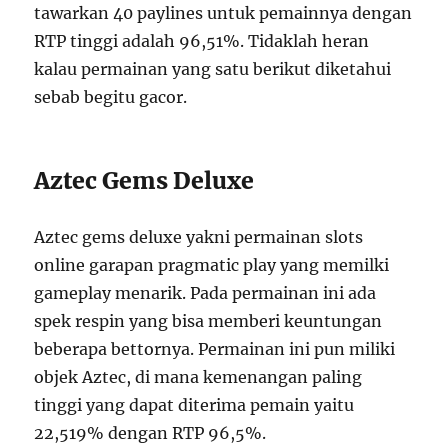
tawarkan 40 paylines untuk pemainnya dengan
RTP tinggi adalah 96,51%. Tidaklah heran
kalau permainan yang satu berikut diketahui
sebab begitu gacor.
Aztec Gems Deluxe
Aztec gems deluxe yakni permainan slots
online garapan pragmatic play yang memilki
gameplay menarik. Pada permainan ini ada
spek respin yang bisa memberi keuntungan
beberapa bettornya. Permainan ini pun miliki
objek Aztec, di mana kemenangan paling
tinggi yang dapat diterima pemain yaitu
22,519% dengan RTP 96,5%.