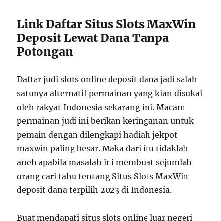
Link Daftar Situs Slots MaxWin
Deposit Lewat Dana Tanpa
Potongan
Daftar judi slots online deposit dana jadi salah
satunya alternatif permainan yang kian disukai
oleh rakyat Indonesia sekarang ini. Macam
permainan judi ini berikan keringanan untuk
pemain dengan dilengkapi hadiah jekpot
maxwin paling besar. Maka dari itu tidaklah
aneh apabila masalah ini membuat sejumlah
orang cari tahu tentang Situs Slots MaxWin
deposit dana terpilih 2023 di Indonesia.
Buat mendapati situs slots online luar negeri