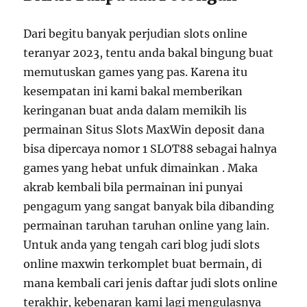
Dari begitu banyak perjudian slots online
teranyar 2023, tentu anda bakal bingung buat
memutuskan games yang pas. Karena itu
kesempatan ini kami bakal memberikan
keringanan buat anda dalam memikih lis
permainan Situs Slots MaxWin deposit dana
bisa dipercaya nomor 1 SLOT88 sebagai halnya
games yang hebat unfuk dimainkan . Maka
akrab kembali bila permainan ini punyai
pengagum yang sangat banyak bila dibanding
permainan taruhan taruhan online yang lain.
Untuk anda yang tengah cari blog judi slots
online maxwin terkomplet buat bermain, di
mana kembali cari jenis daftar judi slots online
terakhir, kebenaran kami lagi mengulasnya