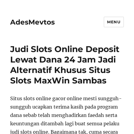
AdesMevtos
MENU
Judi Slots Online Deposit
Lewat Dana 24 Jam Jadi
Alternatif Khusus Situs
Slots MaxWin Sambas
Situs slots online gacor online mesti sungguh-
sungguh ucapkan terima kasih pada program
dana sebab telah menghadirkan faedah serta
keuntungan ditambah lagi buat semua pelaku
judi slots online. Bagaimana tak, cuma secara