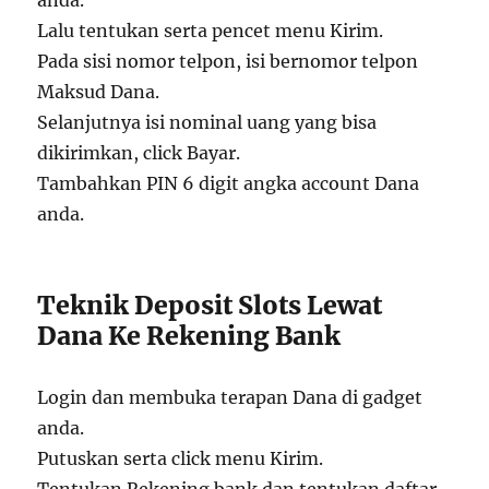
anda.
Lalu tentukan serta pencet menu Kirim.
Pada sisi nomor telpon, isi bernomor telpon
Maksud Dana.
Selanjutnya isi nominal uang yang bisa
dikirimkan, click Bayar.
Tambahkan PIN 6 digit angka account Dana
anda.
Teknik Deposit Slots Lewat
Dana Ke Rekening Bank
Login dan membuka terapan Dana di gadget
anda.
Putuskan serta click menu Kirim.