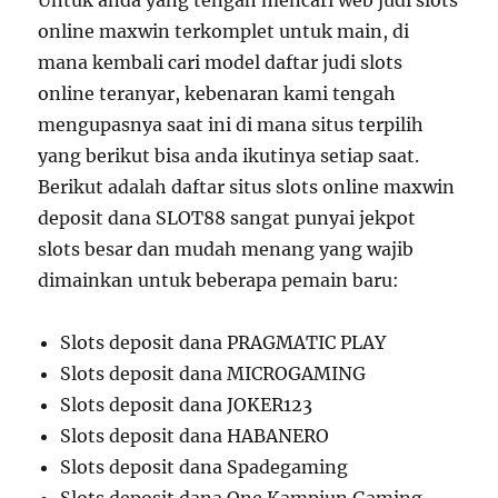
Untuk anda yang tengah mencari web judi slots
online maxwin terkomplet untuk main, di
mana kembali cari model daftar judi slots
online teranyar, kebenaran kami tengah
mengupasnya saat ini di mana situs terpilih
yang berikut bisa anda ikutinya setiap saat.
Berikut adalah daftar situs slots online maxwin
deposit dana SLOT88 sangat punyai jekpot
slots besar dan mudah menang yang wajib
dimainkan untuk beberapa pemain baru:
Slots deposit dana PRAGMATIC PLAY
Slots deposit dana MICROGAMING
Slots deposit dana JOKER123
Slots deposit dana HABANERO
Slots deposit dana Spadegaming