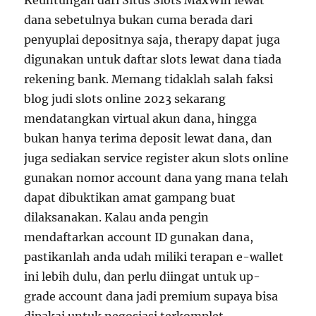
Keuntungan dari Situs Slots MaxWin lewat
dana sebetulnya bukan cuma berada dari
penyuplai depositnya saja, therapy dapat juga
digunakan untuk daftar slots lewat dana tiada
rekening bank. Memang tidaklah salah faksi
blog judi slots online 2023 sekarang
mendatangkan virtual akun dana, hingga
bukan hanya terima deposit lewat dana, dan
juga sediakan service register akun slots online
gunakan nomor account dana yang mana telah
dapat dibuktikan amat gampang buat
dilaksanakan. Kalau anda pengin
mendaftarkan account ID gunakan dana,
pastikanlah anda udah miliki terapan e-wallet
ini lebih dulu, dan perlu diingat untuk up-
grade account dana jadi premium supaya bisa