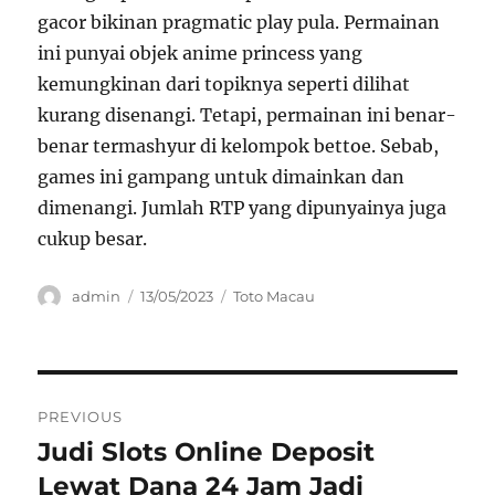
gacor bikinan pragmatic play pula. Permainan
ini punyai objek anime princess yang
kemungkinan dari topiknya seperti dilihat
kurang disenangi. Tetapi, permainan ini benar-
benar termashyur di kelompok bettoe. Sebab,
games ini gampang untuk dimainkan dan
dimenangi. Jumlah RTP yang dipunyainya juga
cukup besar.
Author
Posted
Categories
admin
13/05/2023
Toto Macau
on
Navigasi
PREVIOUS
pos
Judi Slots Online Deposit
Previous
post:
Lewat Dana 24 Jam Jadi