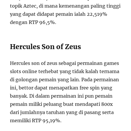
topik Aztec, di mana kemenangan paling tinggi
yang dapat didapat pemain ialah 22,519%
dengan RTP 96,5%.
Hercules Son of Zeus
Hercules son of zeus sebagai permainan games
slots online terhebat yang tidak kalah ternama
di golongan pemain yang lain. Pada permainan
ini, bettor dapat menapatkan free spin yang
banyak. Di dalam permainan ini pun pemain
pemain miliki peluang buat mendapati 800x
dari jumlahnya taruhan yang di pasang serta
memiliki RTP 95,19%.