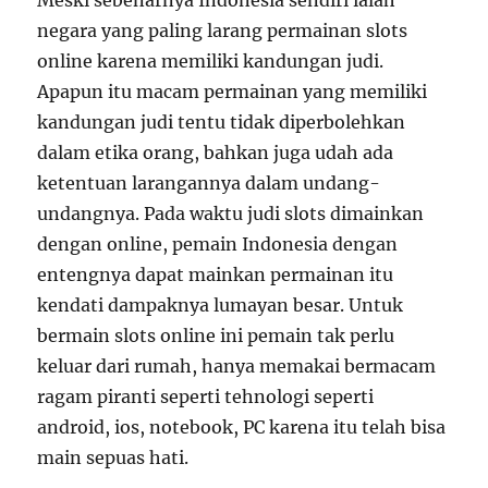
Meski sebenarnya Indonesia sendiri ialah
negara yang paling larang permainan slots
online karena memiliki kandungan judi.
Apapun itu macam permainan yang memiliki
kandungan judi tentu tidak diperbolehkan
dalam etika orang, bahkan juga udah ada
ketentuan larangannya dalam undang-
undangnya. Pada waktu judi slots dimainkan
dengan online, pemain Indonesia dengan
entengnya dapat mainkan permainan itu
kendati dampaknya lumayan besar. Untuk
bermain slots online ini pemain tak perlu
keluar dari rumah, hanya memakai bermacam
ragam piranti seperti tehnologi seperti
android, ios, notebook, PC karena itu telah bisa
main sepuas hati.