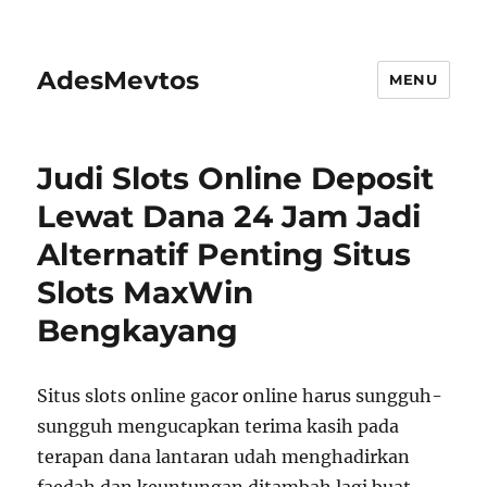
AdesMevtos
MENU
Judi Slots Online Deposit
Lewat Dana 24 Jam Jadi
Alternatif Penting Situs
Slots MaxWin
Bengkayang
Situs slots online gacor online harus sungguh-
sungguh mengucapkan terima kasih pada
terapan dana lantaran udah menghadirkan