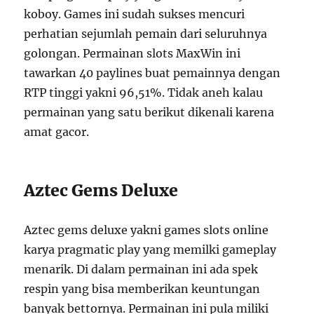
koboy. Games ini sudah sukses mencuri
perhatian sejumlah pemain dari seluruhnya
golongan. Permainan slots MaxWin ini
tawarkan 40 paylines buat pemainnya dengan
RTP tinggi yakni 96,51%. Tidak aneh kalau
permainan yang satu berikut dikenali karena
amat gacor.
Aztec Gems Deluxe
Aztec gems deluxe yakni games slots online
karya pragmatic play yang memilki gameplay
menarik. Di dalam permainan ini ada spek
respin yang bisa memberikan keuntungan
banyak bettornya. Permainan ini pula miliki