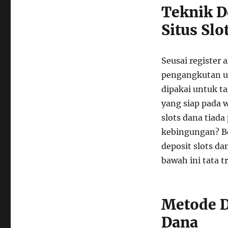
Teknik D
Situs Sl
Seusai register
pengangkutan ua
dipakai untuk t
yang siap pada 
slots dana tiad
kebingungan? Ber
deposit slots d
bawah ini tata t
Metode D
Dana