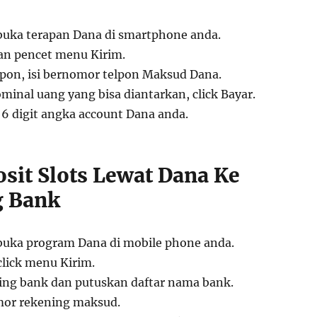
uka terapan Dana di smartphone anda.
an pencet menu Kirim.
elpon, isi bernomor telpon Maksud Dana.
nominal uang yang bisa diantarkan, click Bayar.
 digit angka account Dana anda.
osit Slots Lewat Dana Ke
g Bank
uka program Dana di mobile phone anda.
click menu Kirim.
ng bank dan putuskan daftar nama bank.
or rekening maksud.