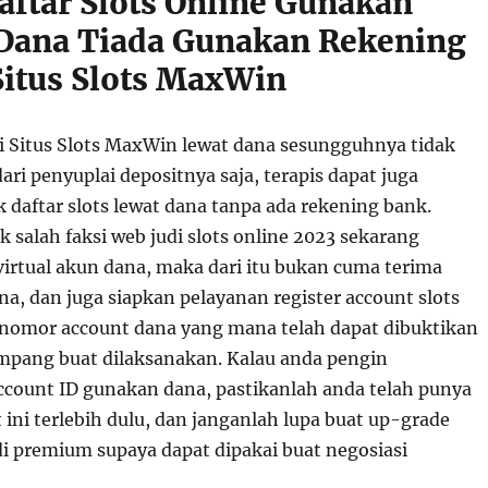
aftar Slots Online Gunakan
Dana Tiada Gunakan Rekening
Situs Slots MaxWin
 Situs Slots MaxWin lewat dana sesungguhnya tidak
ari penyuplai depositnya saja, terapis dapat juga
 daftar slots lewat dana tanpa ada rekening bank.
salah faksi web judi slots online 2023 sekarang
rtual akun dana, maka dari itu bukan cuma terima
na, dan juga siapkan pelayanan register account slots
nomor account dana yang mana telah dapat dibuktikan
pang buat dilaksanakan. Kalau anda pengin
count ID gunakan dana, pastikanlah anda telah punya
 ini terlebih dulu, dan janganlah lupa buat up-grade
di premium supaya dapat dipakai buat negosiasi