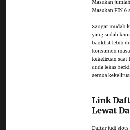
Masukan jumlahn
Masukan PIN 6 
Sangat mudah kan
yang sudah kami
banklist lebih d
konsumen masala
kekeliruan saat 
anda lekas berk
semua kekelirua
Link Daf
Lewat Da
Daftar judi slots