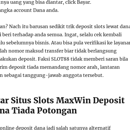
ya uang yang bisa diantar, click Bayar.
angka account Dana anda.
? Nach itu barusan sedikit trik deposit slots lewat dan
 beri terhadap anda semua. Ingat, selalu cek kembali
ulu sebelumnya bisnis. Atau bisa pula verifikasi ke layana
h nomor maksud transfer biar tidak berlangsung
lakukan deposit. Faksi SLOT88 tidak memberi saran bila
irim deposit tiada memandang nomor arah, lantaran
n sebagai tanggung-jawab anggota tersebut.
tar Situs Slots MaxWin Deposit
na Tiada Potongan
 online deposit dana jadi salah satunya alternatif