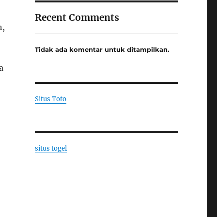
Recent Comments
h,
Tidak ada komentar untuk ditampilkan.
a
Situs Toto
situs togel