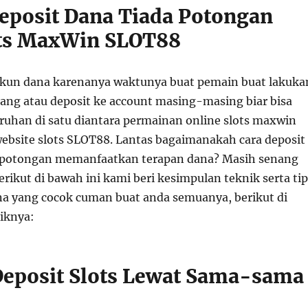
eposit Dana Tiada Potongan
ots MaxWin SLOT88
 akun dana karenanya waktunya buat pemain buat lakuka
ng atau deposit ke account masing-masing biar bisa
aruhan di satu diantara permainan online slots maxwin
website slots SLOT88. Lantas bagaimanakah cara deposit
a potongan memanfaatkan terapan dana? Masih senang
ikut di bawah ini kami beri kesimpulan teknik serta tip
ana yang cocok cuman buat anda semuanya, berikut di
riknya:
eposit Slots Lewat Sama-sama