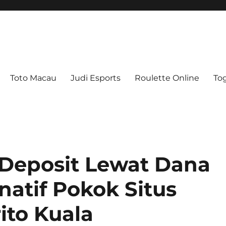
Toto Macau
Judi Esports
Roulette Online
Tog
e Deposit Lewat Dana
natif Pokok Situs
ito Kuala