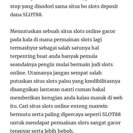
stop yang disodori sama situs bo slots deposit
dana SLOT88.
Memutuskan sebuah situs slots online gacor
pada kala di mana permainan slots lagi
termashyur sebagai salah satunya hal
terpenting buat anda banyak pemula
seandainya pengin mulai bermain judi slots
online. Utamanya jangan sempat salah
putuskan situs slots palsu yang kredibilitasnya
disangsikan lantaran nanti cuman bakal
memberikan kerugian anda kalau masuk di web
itu. Cari situs slots online enteng maxwin
bermutu serta paling dipercaya seperti SLOT88
untuk mendapat permainan slots sangat gacor
teranyar serta lebih heboh.