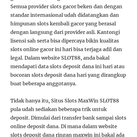
Semua provider slots gacor beken dan dengan
standar internasional udah didatangkan dan
himpunan slots kembali gacor yang berasal
dengan langsung dari provider asli. Kantongi
lisensi sah serta bisa dipercaya bikin kualitas
slots online gacor ini hari bisa terjaga adil dan
legal. Dalam website SLOT88, anda bakal
mendapati data slots deposit dana ini hari atau
bocoran slots deposit dana hari yang dirangkup
buat beberapa anggotanya.
Tidak hanya itu, Situs Slots MaxWin SLOT88
pula udah sediakan beberapa trik untuk
deposit. Dimulai dari transfer bank sampai slots
online deposit dana. Di mana dalam website
slots deposit dana ringan maxwin ini bakal ada