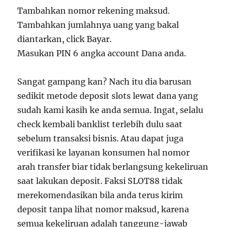
Tambahkan nomor rekening maksud.
Tambahkan jumlahnya uang yang bakal
diantarkan, click Bayar.
Masukan PIN 6 angka account Dana anda.
Sangat gampang kan? Nach itu dia barusan
sedikit metode deposit slots lewat dana yang
sudah kami kasih ke anda semua. Ingat, selalu
check kembali banklist terlebih dulu saat
sebelum transaksi bisnis. Atau dapat juga
verifikasi ke layanan konsumen hal nomor
arah transfer biar tidak berlangsung kekeliruan
saat lakukan deposit. Faksi SLOT88 tidak
merekomendasikan bila anda terus kirim
deposit tanpa lihat nomor maksud, karena
semua kekeliruan adalah tanggung-jawab