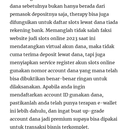
dana sebetulnya bukan hanya berada dari
pemasok depositnya saja, therapy bisa juga
difungsikan untuk daftar slots lewat dana tiada
rekening bank. Memanglah tidak salah faksi
website judi slots online 2023 saat ini
mendatangkan virtual akun dana, maka tidak
cuma terima deposit lewat dana, tapi juga
menyiapkan service register akun slots online
gunakan nomor account dana yang mana telah
bisa dibuktikan benar-benar ringan untuk
dilaksanakan. Apabila anda ingin
mendaftarkan account ID gunakan dana,
pastikanlah anda telah punya terapan e-wallet
ini lebih dahulu, dan ingat buat up-grade
account dana jadi premium supaya bisa dipakai
untuk transaksi bisnis terkomplet.