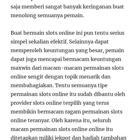
saja memberi sangat banyak keringanan buat
menolong semuanya pemain.
Buat bermain slots online ini pun tentu serius
simpel sekalian efektif. Selainnya dapat
memperoleh keuntungan yang besar, pemain
dapat juga mencapai bermacam keuntungan
maxwin dari macam-macam permainan slots
online sengit dengan topik menarik dan
membahagiakan. Tentu semuanya tipe
permainan slots online itu sudah dibantu oleh
provider slots online terpilih yang terus
membikin bermacam ragam permainan slots
online teranyar. Oleh karena itu, seluruh
macam permainan slots online online itu
ditetapkan miliki jekpot dan hadiah tambahan