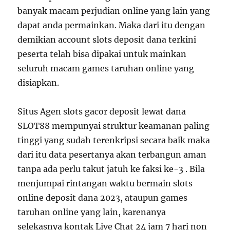
banyak macam perjudian online yang lain yang
dapat anda permainkan. Maka dari itu dengan
demikian account slots deposit dana terkini
peserta telah bisa dipakai untuk mainkan
seluruh macam games taruhan online yang
disiapkan.
Situs Agen slots gacor deposit lewat dana
SLOT88 mempunyai struktur keamanan paling
tinggi yang sudah terenkripsi secara baik maka
dari itu data pesertanya akan terbangun aman
tanpa ada perlu takut jatuh ke faksi ke-3 . Bila
menjumpai rintangan waktu bermain slots
online deposit dana 2023, ataupun games
taruhan online yang lain, karenanya
selekasnya kontak Live Chat 24 jam 7 hari non