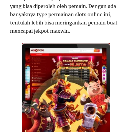
yang bisa diperoleh oleh pemain. Dengan ada
banyaknya type permainan slots online ini,
tentulah lebih bisa meringankan pemain buat
mencapai jekpot maxwin.