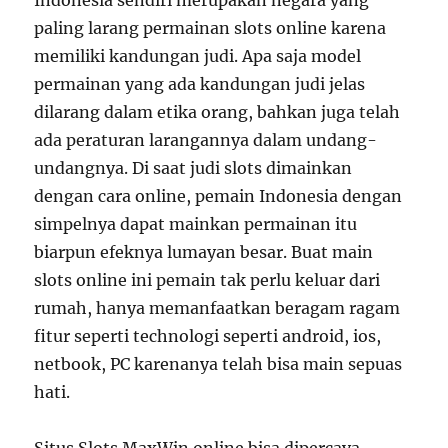
Indonesia sendiri merupakan negara yang
paling larang permainan slots online karena
memiliki kandungan judi. Apa saja model
permainan yang ada kandungan judi jelas
dilarang dalam etika orang, bahkan juga telah
ada peraturan larangannya dalam undang-
undangnya. Di saat judi slots dimainkan
dengan cara online, pemain Indonesia dengan
simpelnya dapat mainkan permainan itu
biarpun efeknya lumayan besar. Buat main
slots online ini pemain tak perlu keluar dari
rumah, hanya memanfaatkan beragam ragam
fitur seperti technologi seperti android, ios,
netbook, PC karenanya telah bisa main sepuas
hati.