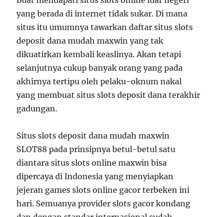
Buat mendapati situs slots online luar negeri
yang berada di internet tidak sukar. Di mana
situs itu umumnya tawarkan daftar situs slots
deposit dana mudah maxwin yang tak
dikuatirkan kembali keaslinya. Akan tetapi
selanjutnya cukup banyak orang yang pada
akhirnya tertipu oleh pelaku-oknum nakal
yang membuat situs slots deposit dana terakhir
gadungan.
Situs slots deposit dana mudah maxwin
SLOT88 pada prinsipnya betul-betul satu
diantara situs slots online maxwin bisa
dipercaya di Indonesia yang menyiapkan
jejeran games slots online gacor terbeken ini
hari. Semuanya provider slots gacor kondang