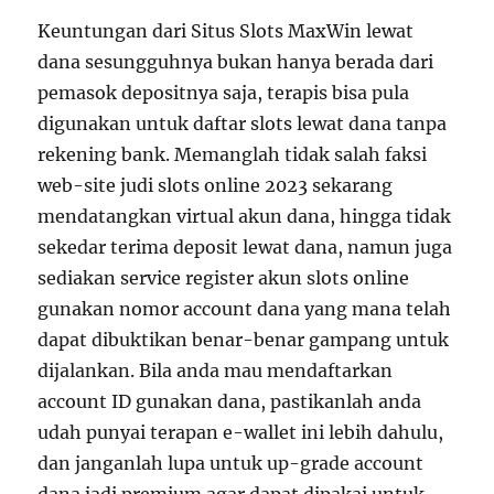
Keuntungan dari Situs Slots MaxWin lewat
dana sesungguhnya bukan hanya berada dari
pemasok depositnya saja, terapis bisa pula
digunakan untuk daftar slots lewat dana tanpa
rekening bank. Memanglah tidak salah faksi
web-site judi slots online 2023 sekarang
mendatangkan virtual akun dana, hingga tidak
sekedar terima deposit lewat dana, namun juga
sediakan service register akun slots online
gunakan nomor account dana yang mana telah
dapat dibuktikan benar-benar gampang untuk
dijalankan. Bila anda mau mendaftarkan
account ID gunakan dana, pastikanlah anda
udah punyai terapan e-wallet ini lebih dahulu,
dan janganlah lupa untuk up-grade account