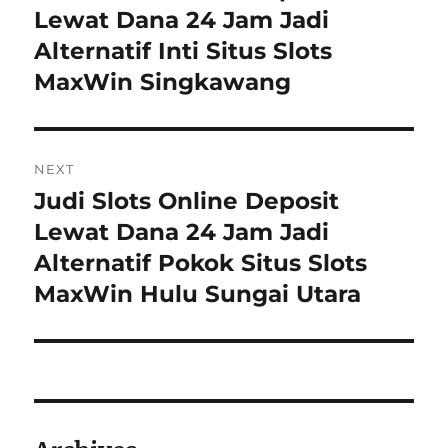
post:
Lewat Dana 24 Jam Jadi
Alternatif Inti Situs Slots
MaxWin Singkawang
NEXT
Judi Slots Online Deposit
Next
post:
Lewat Dana 24 Jam Jadi
Alternatif Pokok Situs Slots
MaxWin Hulu Sungai Utara