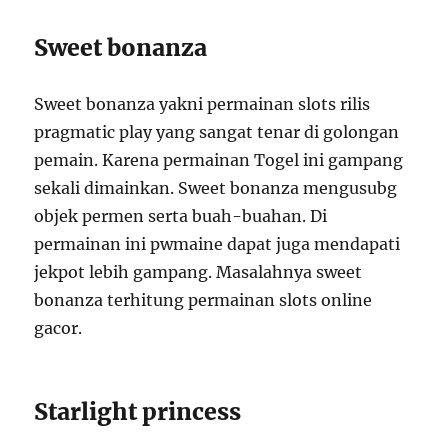
Sweet bonanza
Sweet bonanza yakni permainan slots rilis
pragmatic play yang sangat tenar di golongan
pemain. Karena permainan Togel ini gampang
sekali dimainkan. Sweet bonanza mengusubg
objek permen serta buah-buahan. Di
permainan ini pwmaine dapat juga mendapati
jekpot lebih gampang. Masalahnya sweet
bonanza terhitung permainan slots online
gacor.
Starlight princess