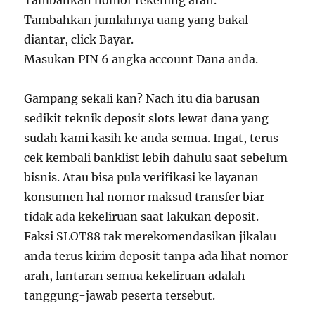
Tambahkan nomor rekening arah.
Tambahkan jumlahnya uang yang bakal
diantar, click Bayar.
Masukan PIN 6 angka account Dana anda.
Gampang sekali kan? Nach itu dia barusan
sedikit teknik deposit slots lewat dana yang
sudah kami kasih ke anda semua. Ingat, terus
cek kembali banklist lebih dahulu saat sebelum
bisnis. Atau bisa pula verifikasi ke layanan
konsumen hal nomor maksud transfer biar
tidak ada kekeliruan saat lakukan deposit.
Faksi SLOT88 tak merekomendasikan jikalau
anda terus kirim deposit tanpa ada lihat nomor
arah, lantaran semua kekeliruan adalah
tanggung-jawab peserta tersebut.