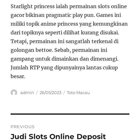
Starlight princess ialah permainan slots online
gacor bikinan pragmatic play pun. Games ini
miliki topik anime princess yang kemungkinan
dari topiknya seperti dilihat kurang disukai.
Tetapi, permainan ini sangatlah terkenal di
golongan bettoe. Sebab, permainan ini
gampang untuk dimainkan dan dimenangi.
Jumlah RTP yang dipunyainya lantas cukup
besar.
Author
Posted
Categories
admin
26/05/2023
Toto Macau
on
Navigasi
PREVIOUS
pos
Judi Slots Online Deposit
Previous