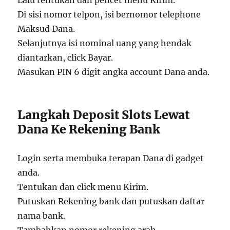
Lalu tentukan dan pencet menu Kirim.
Di sisi nomor telpon, isi bernomor telephone
Maksud Dana.
Selanjutnya isi nominal uang yang hendak
diantarkan, click Bayar.
Masukan PIN 6 digit angka account Dana anda.
Langkah Deposit Slots Lewat
Dana Ke Rekening Bank
Login serta membuka terapan Dana di gadget
anda.
Tentukan dan click menu Kirim.
Putuskan Rekening bank dan putuskan daftar
nama bank.