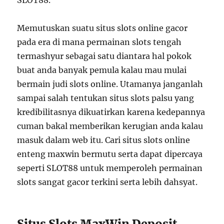
SLOT88.
Memutuskan suatu situs slots online gacor
pada era di mana permainan slots tengah
termashyur sebagai satu diantara hal pokok
buat anda banyak pemula kalau mau mulai
bermain judi slots online. Utamanya janganlah
sampai salah tentukan situs slots palsu yang
kredibilitasnya dikuatirkan karena kedepannya
cuman bakal memberikan kerugian anda kalau
masuk dalam web itu. Cari situs slots online
enteng maxwin bermutu serta dapat dipercaya
seperti SLOT88 untuk memperoleh permainan
slots sangat gacor terkini serta lebih dahsyat.
Situs Slots MaxWin Deposit