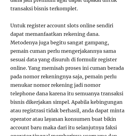
dana jadi premium agar dapat dipakai untuk
transaksi bisnis terkomplet.
Untuk register account slots online sendiri
dapat memanfaatkan rekening dana.
Metodenya juga begitu sangat gampang,
pemain cuman perlu mengerjakannya sama
sesuai data yang disuruh di formulir register
online. Yang memisah proses ini cuman berada
pada nomor rekeningnya saja, pemain perlu
menukar nomor rekening jadi nomor
telephone dana karena itu semuanya transaksi
bisnis dikerjakan simpel. Apabila kebingungan
atau registrasi tidak berhasil, anda dapat minta
operator atau layanan konsumen buat bikin
account baru maka dari itu selanjutnya faksi