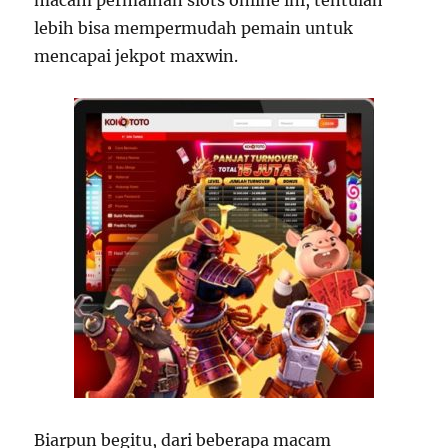
macam permainan slots online ini, tentulah
lebih bisa mempermudah pemain untuk
mencapai jekpot maxwin.
Biarpun begitu, dari beberapa macam