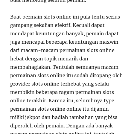
buat menolong seluruh pemain.
Buat bermain slots online ini pula tentu serius
gampang sekalian efektif. Kecuali dapat
mendapat keuntungan banyak, pemain dapat
juga mencapai beberapa keuntungan maxwin
dari macam-macam permainan slots online
hebat dengan topik menarik dan
membahagiakan. Tentulah semuanya macam
permainan slots online itu sudah ditopang oleh
provider slots online terhebat yang selalu
membikin beberapa ragam permainan slots
online terakhir. Karena itu, seluruhnya type
permainan slots online online itu dijamin
miliki jekpot dan hadiah tambahan yang bisa
diperoleh oleh pemain. Dengan ada banyak