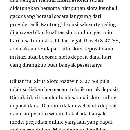
dan dengan standar internasional sudah
didatangkan bersama himpunan slots kembali
gacor yang berasal secara langsung dari
provider asli. Kantongi lisensi sah serta paling
dipercaya bikin kualitas slots online gacor ini
hari bisa terbukti adil dan legal. Di web SLOT88,
anda akan mendapati info slots deposit dana
ini hari atau bocoran slots deposit dana hari
yang dirangkup buat banyak pesertanya.
Diluar itu, Situs Slots MaxWin SLOT88 pula
udah sediakan bermacam teknik untuk deposit.
Dimulai dari transfer bank sampai slots online
deposit dana. Di mana dalam web slots deposit
dana simpel maxwin ini bakal ada banyak
model perjudian online yang lain yang dapat