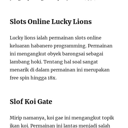
Slots Online Lucky Lions
Lucky lions ialah permainan slots online
keluaran habanero programming. Permainan
ini mengangkut obyek barongsai sebagai
lambang hoki. Tentang hal soal sangat
menarik di dalam permainan ini merupakan
free spin hingga 18x.
Slof Koi Gate
Mirip namanya, koi gae ini mengangkut topik
ikan koi. Permainan ini lantas menjadi salah