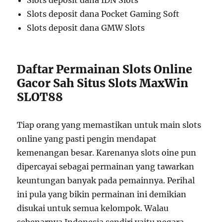
Slots deposit dana IDN Slots
Slots deposit dana Pocket Gaming Soft
Slots deposit dana GMW Slots
Daftar Permainan Slots Online
Gacor Sah Situs Slots MaxWin
SLOT88
Tiap orang yang memastikan untuk main slots
online yang pasti pengin mendapat
kemenangan besar. Karenanya slots oine pun
dipercayai sebagai permainan yang tawarkan
keuntungan banyak pada pemainnya. Perihal
ini pula yang bikin permainan ini demikian
disukai untuk semua kelompok. Walau