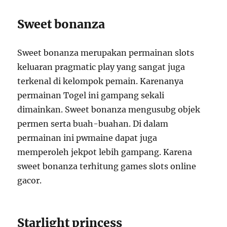
Sweet bonanza
Sweet bonanza merupakan permainan slots
keluaran pragmatic play yang sangat juga
terkenal di kelompok pemain. Karenanya
permainan Togel ini gampang sekali
dimainkan. Sweet bonanza mengusubg objek
permen serta buah-buahan. Di dalam
permainan ini pwmaine dapat juga
memperoleh jekpot lebih gampang. Karena
sweet bonanza terhitung games slots online
gacor.
Starlight princess