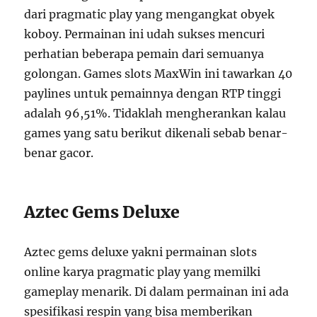
dari pragmatic play yang mengangkat obyek
koboy. Permainan ini udah sukses mencuri
perhatian beberapa pemain dari semuanya
golongan. Games slots MaxWin ini tawarkan 40
paylines untuk pemainnya dengan RTP tinggi
adalah 96,51%. Tidaklah mengherankan kalau
games yang satu berikut dikenali sebab benar-
benar gacor.
Aztec Gems Deluxe
Aztec gems deluxe yakni permainan slots
online karya pragmatic play yang memilki
gameplay menarik. Di dalam permainan ini ada
spesifikasi respin yang bisa memberikan