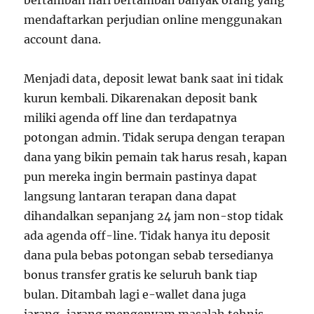
bertambah hari bertambah banyak orang yang
mendaftarkan perjudian online menggunakan
account dana.
Menjadi data, deposit lewat bank saat ini tidak
kurun kembali. Dikarenakan deposit bank
miliki agenda off line dan terdapatnya
potongan admin. Tidak serupa dengan terapan
dana yang bikin pemain tak harus resah, kapan
pun mereka ingin bermain pastinya dapat
langsung lantaran terapan dana dapat
dihandalkan sepanjang 24 jam non-stop tidak
ada agenda off-line. Tidak hanya itu deposit
dana pula bebas potongan sebab tersedianya
bonus transfer gratis ke seluruh bank tiap
bulan. Ditambah lagi e-wallet dana juga