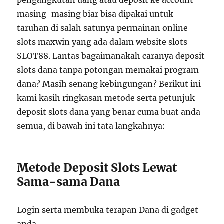
pengangkutan uang atau deposit ke account
masing-masing biar bisa dipakai untuk
taruhan di salah satunya permainan online
slots maxwin yang ada dalam website slots
SLOT88. Lantas bagaimanakah caranya deposit
slots dana tanpa potongan memakai program
dana? Masih senang kebingungan? Berikut ini
kami kasih ringkasan metode serta petunjuk
deposit slots dana yang benar cuma buat anda
semua, di bawah ini tata langkahnya:
Metode Deposit Slots Lewat
Sama-sama Dana
Login serta membuka terapan Dana di gadget