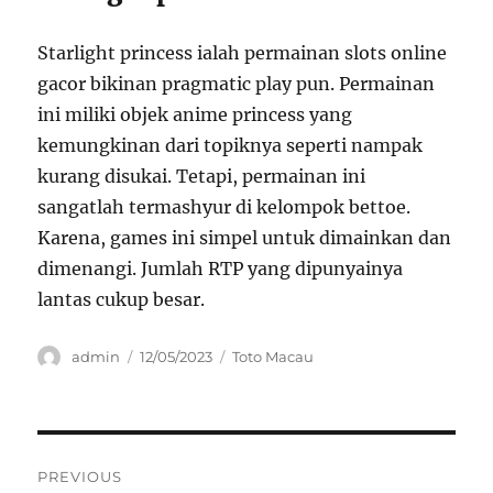
Starlight princess ialah permainan slots online
gacor bikinan pragmatic play pun. Permainan
ini miliki objek anime princess yang
kemungkinan dari topiknya seperti nampak
kurang disukai. Tetapi, permainan ini
sangatlah termashyur di kelompok bettoe.
Karena, games ini simpel untuk dimainkan dan
dimenangi. Jumlah RTP yang dipunyainya
lantas cukup besar.
Author
Posted
Categories
admin
12/05/2023
Toto Macau
on
Navigasi
PREVIOUS