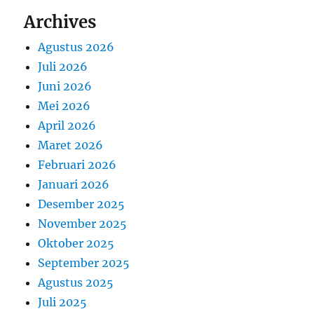
Archives
Agustus 2026
Juli 2026
Juni 2026
Mei 2026
April 2026
Maret 2026
Februari 2026
Januari 2026
Desember 2025
November 2025
Oktober 2025
September 2025
Agustus 2025
Juli 2025