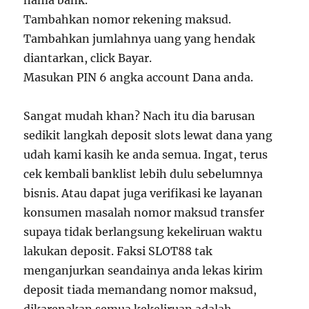
nama bank.
Tambahkan nomor rekening maksud.
Tambahkan jumlahnya uang yang hendak
diantarkan, click Bayar.
Masukan PIN 6 angka account Dana anda.
Sangat mudah khan? Nach itu dia barusan
sedikit langkah deposit slots lewat dana yang
udah kami kasih ke anda semua. Ingat, terus
cek kembali banklist lebih dulu sebelumnya
bisnis. Atau dapat juga verifikasi ke layanan
konsumen masalah nomor maksud transfer
supaya tidak berlangsung kekeliruan waktu
lakukan deposit. Faksi SLOT88 tak
menganjurkan seandainya anda lekas kirim
deposit tiada memandang nomor maksud,