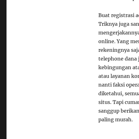
Buat registrasi 
Triknya juga sa
mengerjakannya 
online. Yang m
rekeningnya saj
telephone dana j
kebingungan ata
atau layanan ko
nanti faksi ope
diketahui, semu
situs. Tapi cum
sanggup berikan 
paling murah.