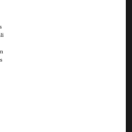
s
li
an
s