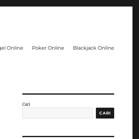
el Online
Poker Online
Blackjack Online
Cari
CARI