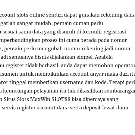
account slots online sendiri dapat gunakan rekening dana
ngatlah sangat mudah, pemain cuman perlu
sesuai sama data yang disuruh di formulir registrasi
emperbandingkan proses ini cuma berada pada nomor
a, pemain perlu mengubah nomor rekening jadi nomor
adi semuanya bisnis dijalankan simpel. Apabila
u register tidak berhasil, anda dapat memohon operato
nsumen untuk membikinkan account anyar maka dari it
rator tinggal memberikan username dan kode. Tetapi per
a keuntungan pelayanan itu tak dikasihkan sembaranga
an Situs Slots MaxWin SLOT88 bisa dipercaya yang
servis register account dana serta deposit lewat dana