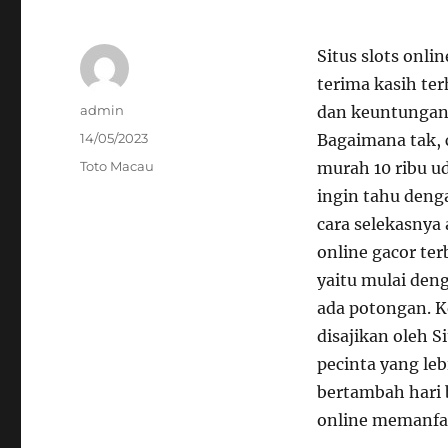
Situs slots onl
terima kasih te
Author
admin
dan keuntungan l
Posted
14/05/2023
Bagaimana tak, 
on
Categories
Toto Macau
murah 10 ribu u
ingin tahu deng
cara selekasnya 
online gacor ter
yaitu mulai den
ada potongan. K
disajikan oleh 
pecinta yang leb
bertambah hari
online memanfa