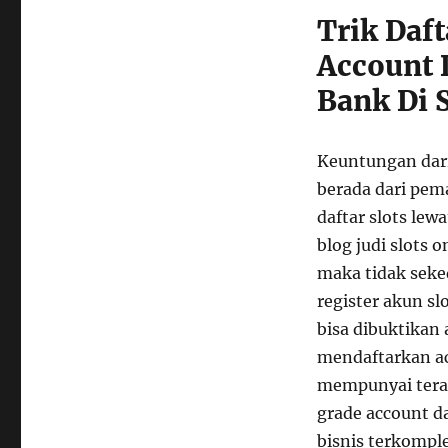
Trik Daf
Account 
Bank Di 
Keuntungan dari
berada dari pema
daftar slots lew
blog judi slots 
maka tidak seked
register akun s
bisa dibuktikan
mendaftarkan ac
mempunyai terap
grade account d
bisnis terkomple