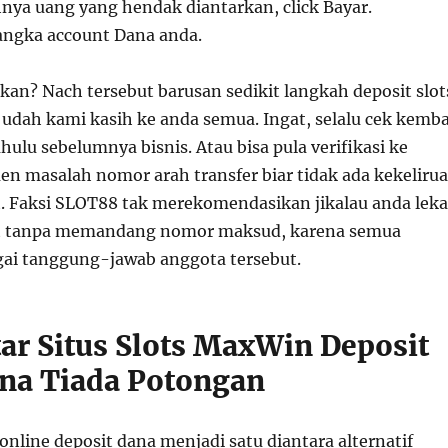
ya uang yang hendak diantarkan, click Bayar.
angka account Dana anda.
kan? Nach tersebut barusan sedikit langkah deposit slot
 udah kami kasih ke anda semua. Ingat, selalu cek kemba
ahulu sebelumnya bisnis. Atau bisa pula verifikasi ke
n masalah nomor arah transfer biar tidak ada kekeliru
. Faksi SLOT88 tak merekomendasikan jikalau anda leka
it tanpa memandang nomor maksud, karena semua
gai tanggung-jawab anggota tersebut.
tar Situs Slots MaxWin Deposit
na Tiada Potongan
s online deposit dana menjadi satu diantara alternatif