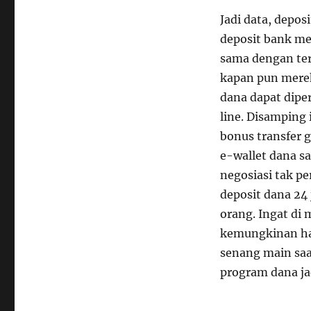
Jadi data, depos
deposit bank me
sama dengan ter
kapan pun merek
dana dapat dipe
line. Disamping
bonus transfer g
e-wallet dana s
negosiasi tak pe
deposit dana 24 
orang. Ingat di
kemungkinan han
senang main saa
program dana jad