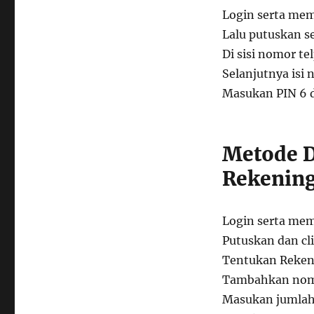
Login serta mem
Lalu putuskan s
Di sisi nomor te
Selanjutnya isi 
Masukan PIN 6 d
Metode D
Rekenin
Login serta mem
Putuskan dan cl
Tentukan Reken
Tambahkan nomo
Masukan jumlahn