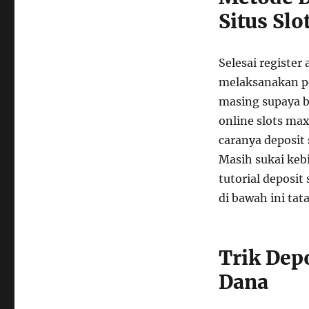
Situs Sl
Selesai registe
melaksanakan p
masing supaya b
online slots ma
caranya deposit
Masih sukai keb
tutorial deposit
di bawah ini tat
Trik Dep
Dana