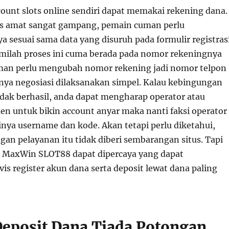
count slots online sendiri dapat memakai rekening dana.
as amat sangat gampang, pemain cuman perlu
 sesuai sama data yang disuruh pada formulir registras
milah proses ini cuma berada pada nomor rekeningnya
man perlu mengubah nomor rekening jadi nomor telpon
nya negosiasi dilaksanakan simpel. Kalau kebingungan
tidak berhasil, anda dapat mengharap operator atau
n untuk bikin account anyar maka nanti faksi operator
nya username dan kode. Akan tetapi perlu diketahui,
gan pelayanan itu tidak diberi sembarangan situs. Tapi
s MaxWin SLOT88 dapat dipercaya yang dapat
s register akun dana serta deposit lewat dana paling
eposit Dana Tiada Potongan