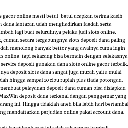
ne gacor online mesti betul-betul ucapkan terima kasih
n dana lantaran udah menghadirkan faedah serta
bah lagi buat seluruhnya pelaku judi slots online.
, cuman secara tergabungnya slots deposit dana paling
udah menolong banyak bettor yang awalnya cuma ingin
ts online, tapi sekarang bisa bermain dengan selekasnya
 service deposit gunakan dana slots online gacor terbaik.
itnya deposit slots dana sangat juga murah yaitu mulai
iah hingga sampai 10 ribu rupiah plus tiada potongan.
membuat pelayanan deposit dana cuman bisa disiapkan
s MaxWin deposit dana terkenal dengan penggemar yang
arang ini. Hingga tidaklah aneh bila lebih hari bertamba
ng mendaftarkan perjudian online pakai account dana.