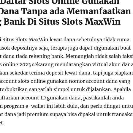
Daftar Slots Online Gunakan
Dana Tanpa ada Memanfaatkan
 Bank Di Situs Slots MaxWin
 Situs Slots MaxWin lewat dana sebetulnya tidak cuma
sok depositnya saja, terapis juga dapat digunakan buat
at dana tiada rekening bank. Memanglah tidak salah faks
ots online 2023 sekarang mendatangkan virtual akun dana
kan sekedar terima deposit lewat dana, tapi juga siapkan
r account slots online gunakan nomor account dana yang
terbuktikan sangatlah simpel untuk dijalankan. Apabila
tarkan account ID gunakan dana, pastikanlah anda
program e-wallet ini lebih dulu, dan perlu diingat unt
t dana jadi premium supaya bisa dipakai untuk transaks
t.