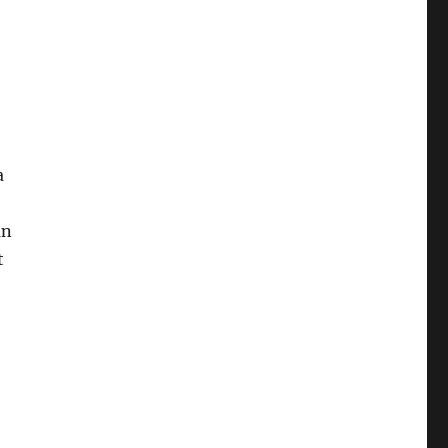
a
an
t