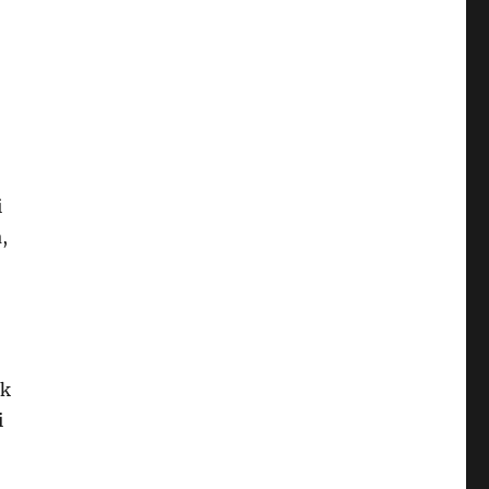
i
,
uk
i