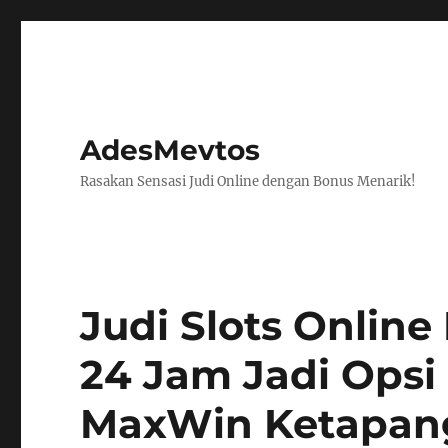
AdesMevtos
Rasakan Sensasi Judi Online dengan Bonus Menarik!
Judi Slots Onlin
24 Jam Jadi Opsi I
MaxWin Ketapan