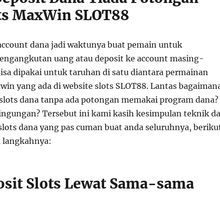
ots MaxWin SLOT88
r account dana jadi waktunya buat pemain untuk
engangkutan uang atau deposit ke account masing-
isa dipakai untuk taruhan di satu diantara permainan
xwin yang ada di website slots SLOT88. Lantas bagaiman
 slots dana tanpa ada potongan memakai program dana?
ingungan? Tersebut ini kami kasih kesimpulan teknik d
 slots dana yang pas cuman buat anda seluruhnya, beriku
a langkahnya:
osit Slots Lewat Sama-sama