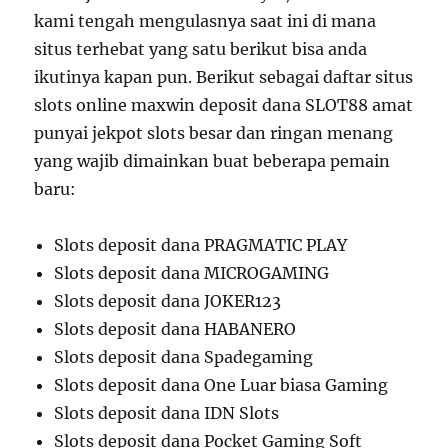
kami tengah mengulasnya saat ini di mana
situs terhebat yang satu berikut bisa anda
ikutinya kapan pun. Berikut sebagai daftar situs
slots online maxwin deposit dana SLOT88 amat
punyai jekpot slots besar dan ringan menang
yang wajib dimainkan buat beberapa pemain
baru:
Slots deposit dana PRAGMATIC PLAY
Slots deposit dana MICROGAMING
Slots deposit dana JOKER123
Slots deposit dana HABANERO
Slots deposit dana Spadegaming
Slots deposit dana One Luar biasa Gaming
Slots deposit dana IDN Slots
Slots deposit dana Pocket Gaming Soft