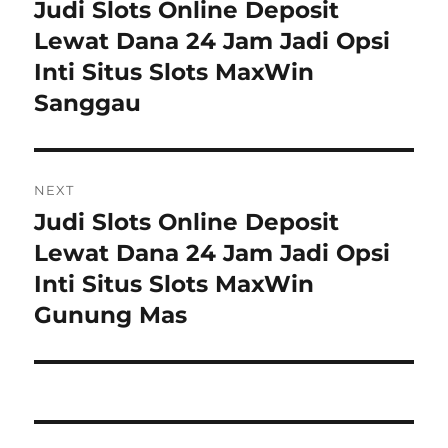
pos
Judi Slots Online Deposit
Previous
post:
Lewat Dana 24 Jam Jadi Opsi
Inti Situs Slots MaxWin
Sanggau
NEXT
Judi Slots Online Deposit
Next
post:
Lewat Dana 24 Jam Jadi Opsi
Inti Situs Slots MaxWin
Gunung Mas