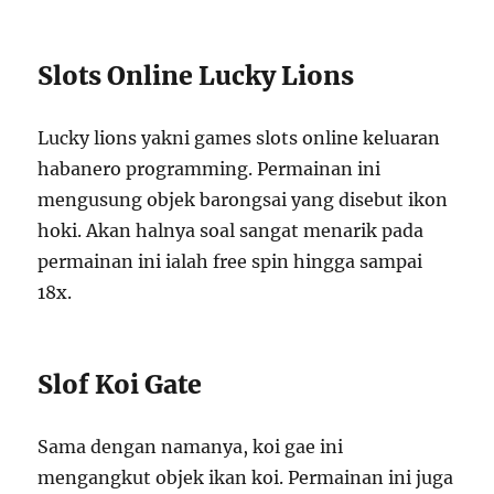
Slots Online Lucky Lions
Lucky lions yakni games slots online keluaran
habanero programming. Permainan ini
mengusung objek barongsai yang disebut ikon
hoki. Akan halnya soal sangat menarik pada
permainan ini ialah free spin hingga sampai
18x.
Slof Koi Gate
Sama dengan namanya, koi gae ini
mengangkut objek ikan koi. Permainan ini juga