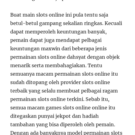
Buat main slots online ini pula tentu saja
betul-betul gampang sekalian ringkas. Kecuali
dapat memperoleh keuntungan banyak,
pemain dapat juga mendapat pelbagai
keuntungan maxwin dari beberapa jenis
permainan slots online dahsyat dengan objek
menarik serta membahagiakan. Tentu
semuanya macam permainan slots online itu
sudah ditopang oleh provider slots online
terbaik yang selalu membuat pelbagai ragam
permainan slots online terkini. Sebab itu,
semua macam games slots online online itu
ditegaskan punyai jekpot dan hadiah
tambahan yang bisa diperoleh oleh pemain.
Dengan ada banyaknya model permainan slots