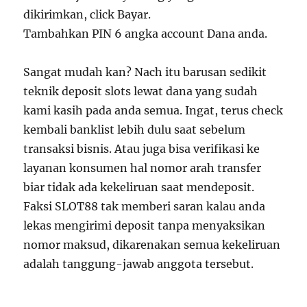
dikirimkan, click Bayar.
Tambahkan PIN 6 angka account Dana anda.
Sangat mudah kan? Nach itu barusan sedikit
teknik deposit slots lewat dana yang sudah
kami kasih pada anda semua. Ingat, terus check
kembali banklist lebih dulu saat sebelum
transaksi bisnis. Atau juga bisa verifikasi ke
layanan konsumen hal nomor arah transfer
biar tidak ada kekeliruan saat mendeposit.
Faksi SLOT88 tak memberi saran kalau anda
lekas mengirimi deposit tanpa menyaksikan
nomor maksud, dikarenakan semua kekeliruan
adalah tanggung-jawab anggota tersebut.