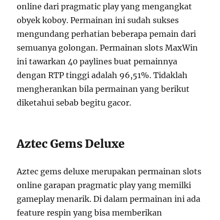
online dari pragmatic play yang mengangkat
obyek koboy. Permainan ini sudah sukses
mengundang perhatian beberapa pemain dari
semuanya golongan. Permainan slots MaxWin
ini tawarkan 40 paylines buat pemainnya
dengan RTP tinggi adalah 96,51%. Tidaklah
mengherankan bila permainan yang berikut
diketahui sebab begitu gacor.
Aztec Gems Deluxe
Aztec gems deluxe merupakan permainan slots
online garapan pragmatic play yang memilki
gameplay menarik. Di dalam permainan ini ada
feature respin yang bisa memberikan