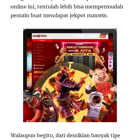
online ini, tentulah lebih bisa mempermudah
pemain buat mendapat jekpot maxwin.
Walaupun begitu, dari demikian banyak tipe