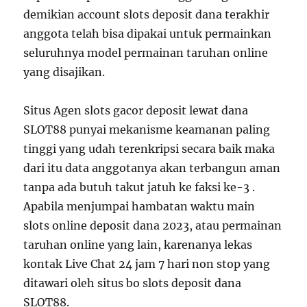
demikian account slots deposit dana terakhir
anggota telah bisa dipakai untuk permainkan
seluruhnya model permainan taruhan online
yang disajikan.
Situs Agen slots gacor deposit lewat dana
SLOT88 punyai mekanisme keamanan paling
tinggi yang udah terenkripsi secara baik maka
dari itu data anggotanya akan terbangun aman
tanpa ada butuh takut jatuh ke faksi ke-3 .
Apabila menjumpai hambatan waktu main
slots online deposit dana 2023, atau permainan
taruhan online yang lain, karenanya lekas
kontak Live Chat 24 jam 7 hari non stop yang
ditawari oleh situs bo slots deposit dana
SLOT88.