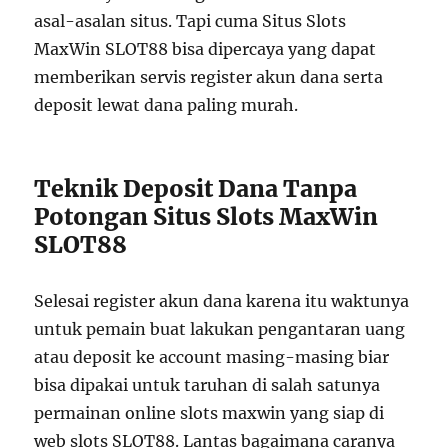
asal-asalan situs. Tapi cuma Situs Slots
MaxWin SLOT88 bisa dipercaya yang dapat
memberikan servis register akun dana serta
deposit lewat dana paling murah.
Teknik Deposit Dana Tanpa
Potongan Situs Slots MaxWin
SLOT88
Selesai register akun dana karena itu waktunya
untuk pemain buat lakukan pengantaran uang
atau deposit ke account masing-masing biar
bisa dipakai untuk taruhan di salah satunya
permainan online slots maxwin yang siap di
web slots SLOT88. Lantas bagaimana caranya