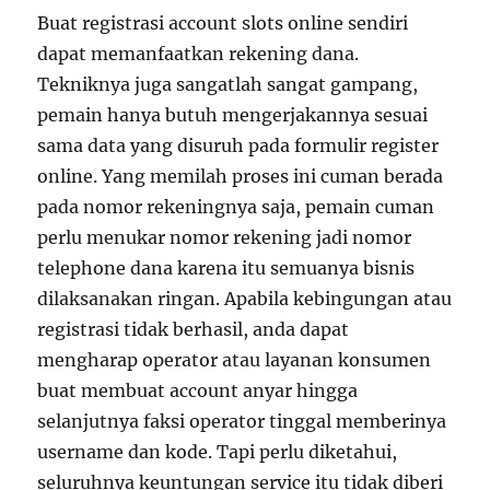
Buat registrasi account slots online sendiri
dapat memanfaatkan rekening dana.
Tekniknya juga sangatlah sangat gampang,
pemain hanya butuh mengerjakannya sesuai
sama data yang disuruh pada formulir register
online. Yang memilah proses ini cuman berada
pada nomor rekeningnya saja, pemain cuman
perlu menukar nomor rekening jadi nomor
telephone dana karena itu semuanya bisnis
dilaksanakan ringan. Apabila kebingungan atau
registrasi tidak berhasil, anda dapat
mengharap operator atau layanan konsumen
buat membuat account anyar hingga
selanjutnya faksi operator tinggal memberinya
username dan kode. Tapi perlu diketahui,
seluruhnya keuntungan service itu tidak diberi