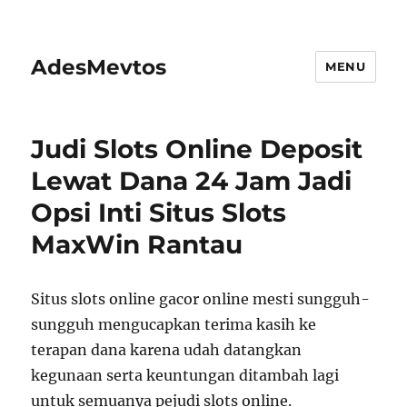
AdesMevtos
MENU
Judi Slots Online Deposit
Lewat Dana 24 Jam Jadi
Opsi Inti Situs Slots
MaxWin Rantau
Situs slots online gacor online mesti sungguh-
sungguh mengucapkan terima kasih ke
terapan dana karena udah datangkan
kegunaan serta keuntungan ditambah lagi
untuk semuanya pejudi slots online.