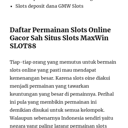
Slots deposit dana GMW Slots
Daftar Permainan Slots Online
Gacor Sah Situs Slots MaxWin
SLOT88
Tiap-tiap orang yang memutus untuk bermain
slots online yang pasti mau mendapat
kemenangan besar. Karena slots oine diakui
menjadi permainan yang tawarkan
keuntungan yang besar di pemainnya. Perihal
ini pula yang membikin permainan ini
demikian disukai untuk semua kelompok.
Walaupun sebenarnya Indonesia sendiri yaitu
negara yang paling larang permainan slots