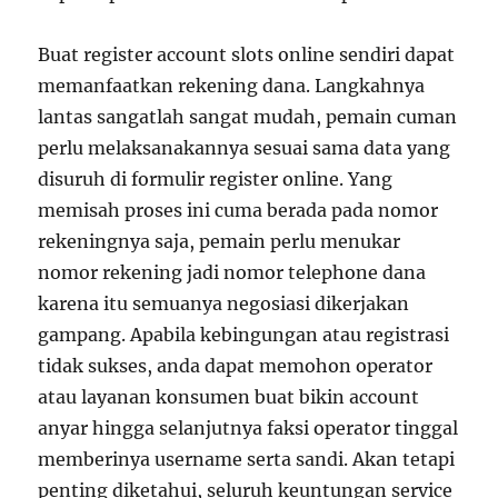
Buat register account slots online sendiri dapat
memanfaatkan rekening dana. Langkahnya
lantas sangatlah sangat mudah, pemain cuman
perlu melaksanakannya sesuai sama data yang
disuruh di formulir register online. Yang
memisah proses ini cuma berada pada nomor
rekeningnya saja, pemain perlu menukar
nomor rekening jadi nomor telephone dana
karena itu semuanya negosiasi dikerjakan
gampang. Apabila kebingungan atau registrasi
tidak sukses, anda dapat memohon operator
atau layanan konsumen buat bikin account
anyar hingga selanjutnya faksi operator tinggal
memberinya username serta sandi. Akan tetapi
penting diketahui, seluruh keuntungan service