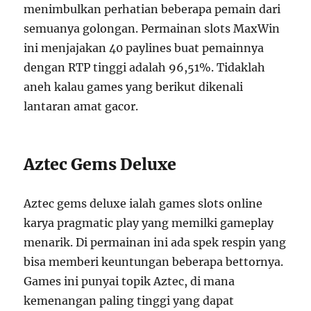
menimbulkan perhatian beberapa pemain dari
semuanya golongan. Permainan slots MaxWin
ini menjajakan 40 paylines buat pemainnya
dengan RTP tinggi adalah 96,51%. Tidaklah
aneh kalau games yang berikut dikenali
lantaran amat gacor.
Aztec Gems Deluxe
Aztec gems deluxe ialah games slots online
karya pragmatic play yang memilki gameplay
menarik. Di permainan ini ada spek respin yang
bisa memberi keuntungan beberapa bettornya.
Games ini punyai topik Aztec, di mana
kemenangan paling tinggi yang dapat