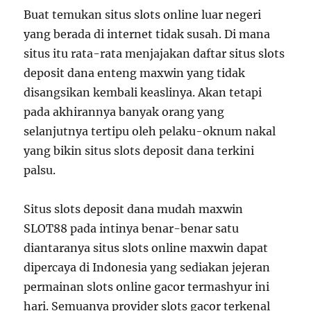
Buat temukan situs slots online luar negeri
yang berada di internet tidak susah. Di mana
situs itu rata-rata menjajakan daftar situs slots
deposit dana enteng maxwin yang tidak
disangsikan kembali keaslinya. Akan tetapi
pada akhirannya banyak orang yang
selanjutnya tertipu oleh pelaku-oknum nakal
yang bikin situs slots deposit dana terkini
palsu.
Situs slots deposit dana mudah maxwin
SLOT88 pada intinya benar-benar satu
diantaranya situs slots online maxwin dapat
dipercaya di Indonesia yang sediakan jejeran
permainan slots online gacor termashyur ini
hari. Semuanya provider slots gacor terkenal