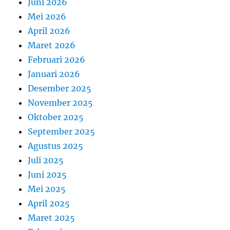
Juni 2026
Mei 2026
April 2026
Maret 2026
Februari 2026
Januari 2026
Desember 2025
November 2025
Oktober 2025
September 2025
Agustus 2025
Juli 2025
Juni 2025
Mei 2025
April 2025
Maret 2025