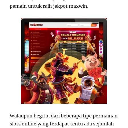
pemain untuk raih jekpot maxwin.
Walaupun begitu, dari beberapa tipe permainan
slots online yang terdapat tentu ada sejumlah