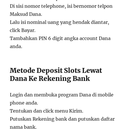
Di sisi nomor telephone, isi bernomor telpon
Maksud Dana.
Lalu isi nominal uang yang hendak diantar,
click Bayar.
Tambahkan PIN 6 digit angka account Dana
anda.
Metode Deposit Slots Lewat
Dana Ke Rekening Bank
Login dan membuka program Dana di mobile
phone anda.
Tentukan dan click menu Kirim.
Putuskan Rekening bank dan putuskan daftar
nama bank.