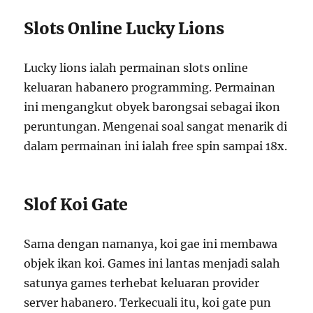
Slots Online Lucky Lions
Lucky lions ialah permainan slots online
keluaran habanero programming. Permainan
ini mengangkut obyek barongsai sebagai ikon
peruntungan. Mengenai soal sangat menarik di
dalam permainan ini ialah free spin sampai 18x.
Slof Koi Gate
Sama dengan namanya, koi gae ini membawa
objek ikan koi. Games ini lantas menjadi salah
satunya games terhebat keluaran provider
server habanero. Terkecuali itu, koi gate pun