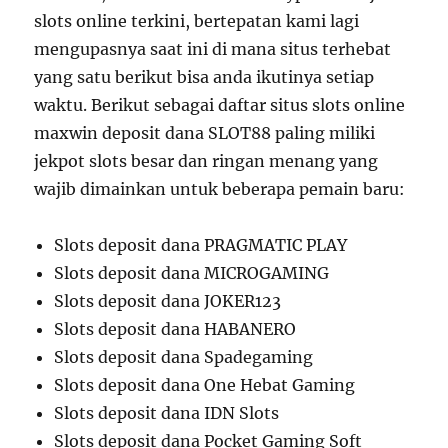
slots online terkini, bertepatan kami lagi
mengupasnya saat ini di mana situs terhebat
yang satu berikut bisa anda ikutinya setiap
waktu. Berikut sebagai daftar situs slots online
maxwin deposit dana SLOT88 paling miliki
jekpot slots besar dan ringan menang yang
wajib dimainkan untuk beberapa pemain baru:
Slots deposit dana PRAGMATIC PLAY
Slots deposit dana MICROGAMING
Slots deposit dana JOKER123
Slots deposit dana HABANERO
Slots deposit dana Spadegaming
Slots deposit dana One Hebat Gaming
Slots deposit dana IDN Slots
Slots deposit dana Pocket Gaming Soft