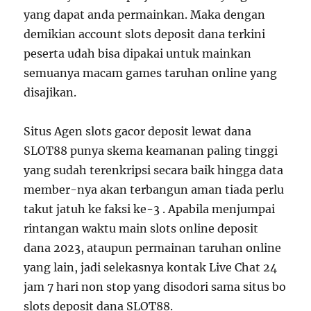
yang dapat anda permainkan. Maka dengan
demikian account slots deposit dana terkini
peserta udah bisa dipakai untuk mainkan
semuanya macam games taruhan online yang
disajikan.
Situs Agen slots gacor deposit lewat dana
SLOT88 punya skema keamanan paling tinggi
yang sudah terenkripsi secara baik hingga data
member-nya akan terbangun aman tiada perlu
takut jatuh ke faksi ke-3 . Apabila menjumpai
rintangan waktu main slots online deposit
dana 2023, ataupun permainan taruhan online
yang lain, jadi selekasnya kontak Live Chat 24
jam 7 hari non stop yang disodori sama situs bo
slots deposit dana SLOT88.