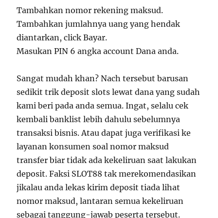
Tambahkan nomor rekening maksud.
Tambahkan jumlahnya uang yang hendak
diantarkan, click Bayar.
Masukan PIN 6 angka account Dana anda.
Sangat mudah khan? Nach tersebut barusan
sedikit trik deposit slots lewat dana yang sudah
kami beri pada anda semua. Ingat, selalu cek
kembali banklist lebih dahulu sebelumnya
transaksi bisnis. Atau dapat juga verifikasi ke
layanan konsumen soal nomor maksud
transfer biar tidak ada kekeliruan saat lakukan
deposit. Faksi SLOT88 tak merekomendasikan
jikalau anda lekas kirim deposit tiada lihat
nomor maksud, lantaran semua kekeliruan
sebagai tanggung-jawab peserta tersebut.