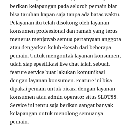
berikan kelapangan pada seluruh pemain biar
bisa taruhan kapan saja tanpa ada batas waktu.
Pelayanan itu telah disokong oleh layanan
konsumen professional dan ramah yang terus-
menerus menjawab semua pertanyaan anggota
atau dengarkan keluh-kesah dari beberapa
pemain. Untuk mengontak layanan konsumen,
udah siap spesifikasi live chat ialah sebuah
feature service buat lakukan komunikasi
dengan layanan konsumen. Feature ini bisa
dipakai pemain untuk bicara dengan layanan
konsumen atau admin operator situs SLOT88.
Service ini tentu saja berikan sangat banyak
kelapangan untuk menolong semuanya
pemain.