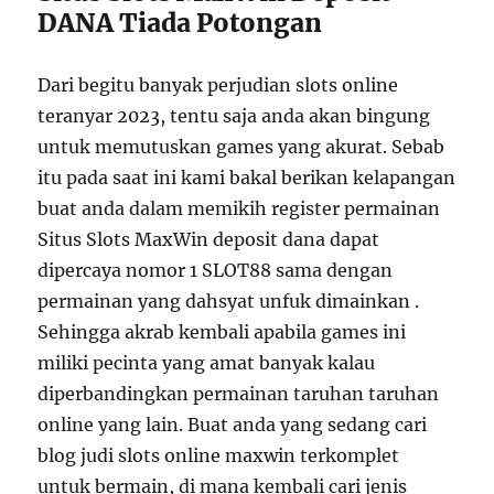
DANA Tiada Potongan
Dari begitu banyak perjudian slots online
teranyar 2023, tentu saja anda akan bingung
untuk memutuskan games yang akurat. Sebab
itu pada saat ini kami bakal berikan kelapangan
buat anda dalam memikih register permainan
Situs Slots MaxWin deposit dana dapat
dipercaya nomor 1 SLOT88 sama dengan
permainan yang dahsyat unfuk dimainkan .
Sehingga akrab kembali apabila games ini
miliki pecinta yang amat banyak kalau
diperbandingkan permainan taruhan taruhan
online yang lain. Buat anda yang sedang cari
blog judi slots online maxwin terkomplet
untuk bermain, di mana kembali cari jenis