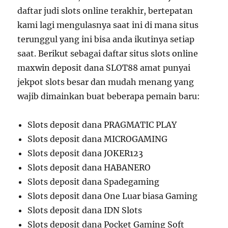
daftar judi slots online terakhir, bertepatan
kami lagi mengulasnya saat ini di mana situs
terunggul yang ini bisa anda ikutinya setiap
saat. Berikut sebagai daftar situs slots online
maxwin deposit dana SLOT88 amat punyai
jekpot slots besar dan mudah menang yang
wajib dimainkan buat beberapa pemain baru:
Slots deposit dana PRAGMATIC PLAY
Slots deposit dana MICROGAMING
Slots deposit dana JOKER123
Slots deposit dana HABANERO
Slots deposit dana Spadegaming
Slots deposit dana One Luar biasa Gaming
Slots deposit dana IDN Slots
Slots deposit dana Pocket Gaming Soft