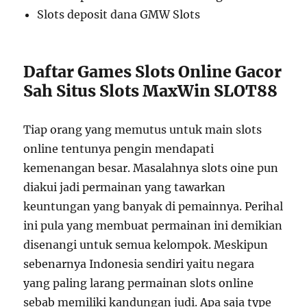
Slots deposit dana GMW Slots
Daftar Games Slots Online Gacor
Sah Situs Slots MaxWin SLOT88
Tiap orang yang memutus untuk main slots
online tentunya pengin mendapati
kemenangan besar. Masalahnya slots oine pun
diakui jadi permainan yang tawarkan
keuntungan yang banyak di pemainnya. Perihal
ini pula yang membuat permainan ini demikian
disenangi untuk semua kelompok. Meskipun
sebenarnya Indonesia sendiri yaitu negara
yang paling larang permainan slots online
sebab memiliki kandungan judi. Apa saja type