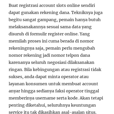
Buat registrasi account slots online sendiri
dapat gunakan rekening dana. Tekniknya juga
begitu sangat gampang, pemain hanya butuh
melaksanakannya sesuai sama data yang
disuruh di formulir register online. Yang
memilah proses ini cuma berada di nomor
rekeningnya saja, pemain perlu mengubah
nomor rekening jadi nomor telpon dana
karenanya seluruh negosiasi dilaksanakan
ringan. Bila kebingungan atau registrasi tidak
sukses, anda dapat minta operator atau
layanan konsumen untuk membuat account
anyar hingga sedianya faksi operator tinggal
memberinya username serta kode. Akan tetapi
penting diketahui, seluruhnya keuntungan
service itu tak dikasihkan asal-asalan situs.