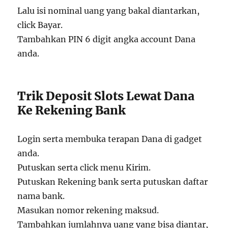
Lalu isi nominal uang yang bakal diantarkan,
click Bayar.
Tambahkan PIN 6 digit angka account Dana
anda.
Trik Deposit Slots Lewat Dana
Ke Rekening Bank
Login serta membuka terapan Dana di gadget
anda.
Putuskan serta click menu Kirim.
Putuskan Rekening bank serta putuskan daftar
nama bank.
Masukan nomor rekening maksud.
Tambahkan jumlahnya uang yang bisa diantar,