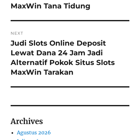
MaxWin Tana Tidung
NEXT
Judi Slots Online Deposit
Next
post:
Lewat Dana 24 Jam Jadi
Alternatif Pokok Situs Slots
MaxWin Tarakan
Archives
Agustus 2026