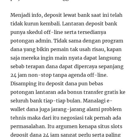
Menjadi info, deposit lewat bank saat ini telah
tidak kurun kembali. Lantaran deposit bank
punya skedul off-line serta tersedianya
potongan admin. Tidak sama dengan program
dana yang bikin pemain tak usah risau, kapan
saja mereka ingin main nyata dapat langsung
sebab terapan dana dapat dipercaya sepanjang
24 jam non-stop tanpa agenda off-line.
Disamping itu deposit dana pun bebas
potongan lantaran ada bonus transfer gratis ke
seluruh bank tiap-tiap bulan. Manalagi e-
wallet dana juga jarang-jarang alami problem
tehnis maka dari itu negosiasi tak pernah ada
permasalahan. Itu argumen kenapa situs slots
deposit dana 24 jam sangat perlu serta paling