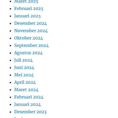
Maret 2025
Februari 2025
Januari 2025
Desember 2024
November 2024
Oktober 2024
September 2024
Agustus 2024
Juli 2024
Juni 2024
Mei 2024
April 2024
Maret 2024
Februari 2024
Januari 2024
Desember 2023