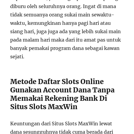
diburu oleh seluruhnya orang. Ingat di mana
tidak semuanya orang sukai main sewaktu-
waktu, kemungkinan hanya pagi hari atau
siang hari, juga juga ada yang lebih sukai main
pada malam hari maka dari itu amat pas untuk
banyak pemakai program dana sebagai kawan
sejati.
Metode Daftar Slots Online
Gunakan Account Dana Tanpa
Memakai Rekening Bank Di
Situs Slots MaxWin
Keuntungan dari Situs Slots MaxWin lewat
dana sesungguhnya tidak cuma berada dari