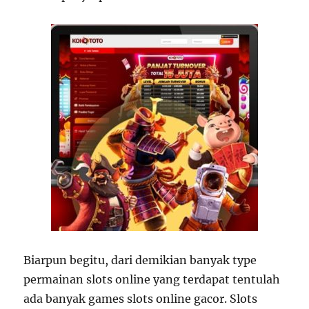
Biarpun begitu, dari demikian banyak type
permainan slots online yang terdapat tentulah
ada banyak games slots online gacor. Slots