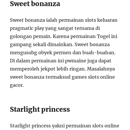
Sweet bonanza
Sweet bonanza ialah permainan slots keluaran
pragmatic play yang sangat ternama di
golongan pemain. Karena permainan Togel ini
gampang sekali dimainkan. Sweet bonanza
mengusubg obyek permen dan buah-buahan.
Di dalam permainan ini pwmaine juga dapat
memperoleh jekpot lebih ringan. Masalahnya
sweet bonanza termaksud games slots online
gacor.
Starlight princess
Starlight princess yakni permainan slots online