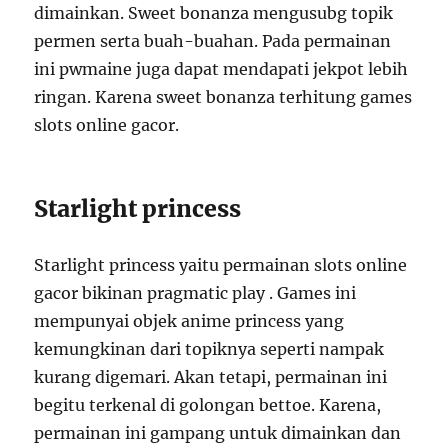
dimainkan. Sweet bonanza mengusubg topik
permen serta buah-buahan. Pada permainan
ini pwmaine juga dapat mendapati jekpot lebih
ringan. Karena sweet bonanza terhitung games
slots online gacor.
Starlight princess
Starlight princess yaitu permainan slots online
gacor bikinan pragmatic play . Games ini
mempunyai objek anime princess yang
kemungkinan dari topiknya seperti nampak
kurang digemari. Akan tetapi, permainan ini
begitu terkenal di golongan bettoe. Karena,
permainan ini gampang untuk dimainkan dan