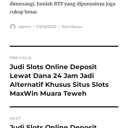
dimenangi. Jumlah RTP yang dipunyainya juga
cukup besar.
Author
Posted
Categories
admin
03/05/2023
Toto Macau
on
Navigasi
PREVIOUS
pos
Judi Slots Online Deposit
Previous
post:
Lewat Dana 24 Jam Jadi
Alternatif Khusus Situs Slots
MaxWin Muara Teweh
NEXT
Judi Slots Online Deposit
Next