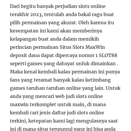
Dari begitu banyak perjudian slots online
terakhir 2023, tentulah anda bakal ragu buat
pilih permainan yang akurat. Oleh karena itu
kesempatan ini kami akan memberinya
kelapangan buat anda dalam memikih
perincian permainan Situs Slots MaxWin
deposit dana dapat dipercaya nomor 1 SLOT88
seperti games yang dahsyat unfuk dimainkan .
Maka kenal kembali kalau permainan ini punya
fans yang teramat banyak kalau ketimbang
games taruhan taruhan online yang lain. Untuk
anda yang mencari web judi slots online
maxwin terkomplet untuk main, di mana
kembali cari jenis daftar judi slots online
terkini, ketepatan kami lagi mengulasnya saat
ini di mana situs terunggul yang ini bisa anda