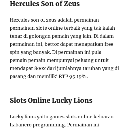
Hercules Son of Zeus
Hercules son of zeus adalah permainan
permainan slots online terbaik yang tak kalah
tenar di golongan pemain yang lain. Di dalam
permainan ini, bettor dapat menapatkan free
spin yang banyak. Di permainan ini pula
pemain pemain mempunyai peluang untuk
mendapat 800x dari jumlahnya taruhan yang di
pasang dan memiliki RTP 95,19%.
Slots Online Lucky Lions
Lucky lions yaitu games slots online keluaran
habanero programming. Permainan ini