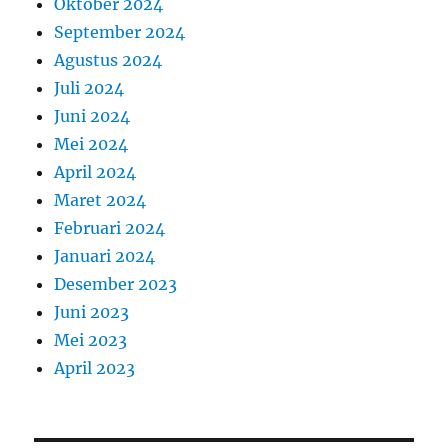
Oktober 2024
September 2024
Agustus 2024
Juli 2024
Juni 2024
Mei 2024
April 2024
Maret 2024
Februari 2024
Januari 2024
Desember 2023
Juni 2023
Mei 2023
April 2023