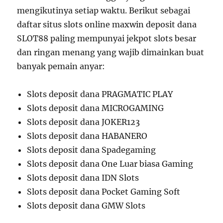
mengikutinya setiap waktu. Berikut sebagai
daftar situs slots online maxwin deposit dana
SLOT88 paling mempunyai jekpot slots besar
dan ringan menang yang wajib dimainkan buat
banyak pemain anyar:
Slots deposit dana PRAGMATIC PLAY
Slots deposit dana MICROGAMING
Slots deposit dana JOKER123
Slots deposit dana HABANERO
Slots deposit dana Spadegaming
Slots deposit dana One Luar biasa Gaming
Slots deposit dana IDN Slots
Slots deposit dana Pocket Gaming Soft
Slots deposit dana GMW Slots