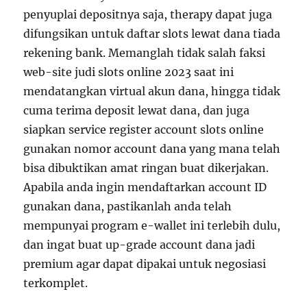
penyuplai depositnya saja, therapy dapat juga
difungsikan untuk daftar slots lewat dana tiada
rekening bank. Memanglah tidak salah faksi
web-site judi slots online 2023 saat ini
mendatangkan virtual akun dana, hingga tidak
cuma terima deposit lewat dana, dan juga
siapkan service register account slots online
gunakan nomor account dana yang mana telah
bisa dibuktikan amat ringan buat dikerjakan.
Apabila anda ingin mendaftarkan account ID
gunakan dana, pastikanlah anda telah
mempunyai program e-wallet ini terlebih dulu,
dan ingat buat up-grade account dana jadi
premium agar dapat dipakai untuk negosiasi
terkomplet.