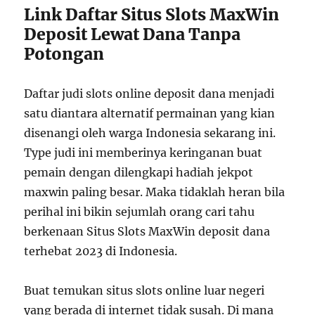
Link Daftar Situs Slots MaxWin
Deposit Lewat Dana Tanpa
Potongan
Daftar judi slots online deposit dana menjadi
satu diantara alternatif permainan yang kian
disenangi oleh warga Indonesia sekarang ini.
Type judi ini memberinya keringanan buat
pemain dengan dilengkapi hadiah jekpot
maxwin paling besar. Maka tidaklah heran bila
perihal ini bikin sejumlah orang cari tahu
berkenaan Situs Slots MaxWin deposit dana
terhebat 2023 di Indonesia.
Buat temukan situs slots online luar negeri
yang berada di internet tidak susah. Di mana