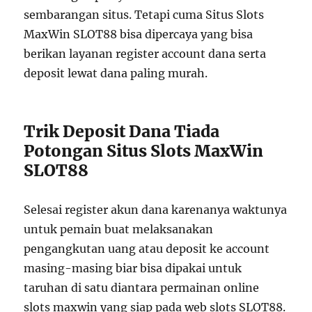
sembarangan situs. Tetapi cuma Situs Slots
MaxWin SLOT88 bisa dipercaya yang bisa
berikan layanan register account dana serta
deposit lewat dana paling murah.
Trik Deposit Dana Tiada
Potongan Situs Slots MaxWin
SLOT88
Selesai register akun dana karenanya waktunya
untuk pemain buat melaksanakan
pengangkutan uang atau deposit ke account
masing-masing biar bisa dipakai untuk
taruhan di satu diantara permainan online
slots maxwin yang siap pada web slots SLOT88.