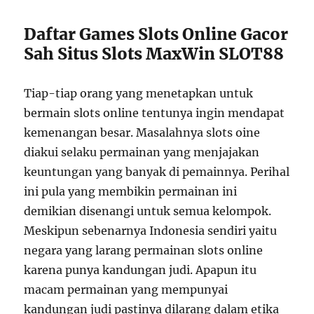
Daftar Games Slots Online Gacor
Sah Situs Slots MaxWin SLOT88
Tiap-tiap orang yang menetapkan untuk
bermain slots online tentunya ingin mendapat
kemenangan besar. Masalahnya slots oine
diakui selaku permainan yang menjajakan
keuntungan yang banyak di pemainnya. Perihal
ini pula yang membikin permainan ini
demikian disenangi untuk semua kelompok.
Meskipun sebenarnya Indonesia sendiri yaitu
negara yang larang permainan slots online
karena punya kandungan judi. Apapun itu
macam permainan yang mempunyai
kandungan judi pastinya dilarang dalam etika