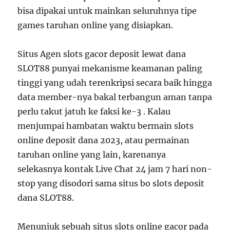
bisa dipakai untuk mainkan seluruhnya tipe
games taruhan online yang disiapkan.
Situs Agen slots gacor deposit lewat dana
SLOT88 punyai mekanisme keamanan paling
tinggi yang udah terenkripsi secara baik hingga
data member-nya bakal terbangun aman tanpa
perlu takut jatuh ke faksi ke-3 . Kalau
menjumpai hambatan waktu bermain slots
online deposit dana 2023, atau permainan
taruhan online yang lain, karenanya
selekasnya kontak Live Chat 24 jam 7 hari non-
stop yang disodori sama situs bo slots deposit
dana SLOT88.
Menunjuk sebuah situs slots online gacor pada