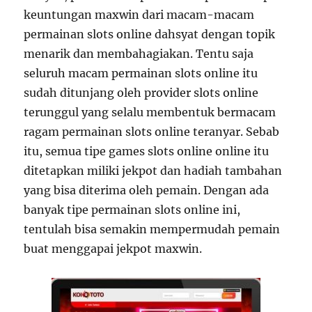
keuntungan maxwin dari macam-macam
permainan slots online dahsyat dengan topik
menarik dan membahagiakan. Tentu saja
seluruh macam permainan slots online itu
sudah ditunjang oleh provider slots online
terunggul yang selalu membentuk bermacam
ragam permainan slots online teranyar. Sebab
itu, semua tipe games slots online online itu
ditetapkan miliki jekpot dan hadiah tambahan
yang bisa diterima oleh pemain. Dengan ada
banyak tipe permainan slots online ini,
tentulah bisa semakin mempermudah pemain
buat menggapai jekpot maxwin.