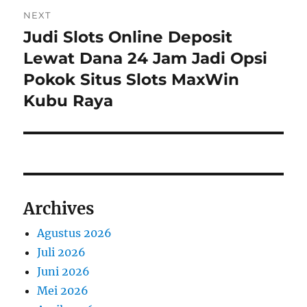
NEXT
Judi Slots Online Deposit
Next
post:
Lewat Dana 24 Jam Jadi Opsi
Pokok Situs Slots MaxWin
Kubu Raya
Archives
Agustus 2026
Juli 2026
Juni 2026
Mei 2026