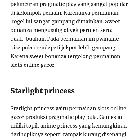
peluncuran pragmatic play yang sangat popular
di kelompok pemain. Karenanya permainan
Togel ini sangat gampang dimainkan. Sweet
bonanza mengusubg obyek permen serta
buah-buahan. Pada permainan ini pwmaine
bisa pula mendapati jekpot lebih gampang.
Karena sweet bonanza tergolong permainan
slots online gacor.
Starlight princess
Starlight princess yaitu permainan slots online
gacor produksi pragmatic play pula. Games ini
miliki topik anime princess yang kemungkinan
dari topiknya seperti tampak kurang disenangi.