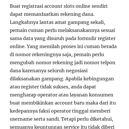
Buat registrasi account slots online sendiri
dapat memanfaatkan rekening dana.
Langkahnya lantas amat gampang sekali,
pemain cuman perlu melaksanakannya sesuai
sama data yang disuruh pada formulir register
online. Yang memilah proses ini cuman berada
di nomor rekeningnya saja, pemain perlu
mengubah nomor rekening jadi nomor telpon
dana karenanya seluruh negosiasi
dilaksanakan gampang. Apabila kebingungan
atau register tidak sukses, anda dapat
mengharap operator atau layanan konsumen
buat membikinkan account baru maka dari itu
kedepannya faksi operator tinggal memberi
username serta sandi. Tetapi perlu diketahui,
semuanya keuntungan service itu tidak diberi