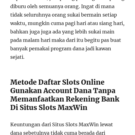
diburu oleh semuanya orang. Ingat di mana
tidak seluruhnya orang sukai bermain setiap
waktu, mungkin cuma pagi hari atau siang hari,
bahkan juga juga ada yang lebih sukai main
pada malam hari maka dari itu begitu pas buat
banyak pemakai program dana jadi kawan
sejati.
Metode Daftar Slots Online
Gunakan Account Dana Tanpa
Memanfaatkan Rekening Bank
Di Situs Slots MaxWin
Keuntungan dari Situs Slots MaxWin lewat
dana sebetulnya tidak cuma berada dari