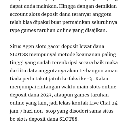
dapat anda mainkan. Hingga dengan demikian
account slots deposit dana teranyar anggota
telah bisa dipakai buat permainkan seluruhnya
type games taruhan online yang disajikan.
Situs Agen slots gacor deposit lewat dana
SLOT88 mempunyai metode keamanan paling
tinggi yang sudah terenkripsi secara baik maka
dari itu data anggotanya akan terbangun aman
tiada perlu takut jatuh ke faksi ke-3 . Kalau
menjumpai rintangan waktu main slots online
deposit dana 2023, ataupun games taruhan
online yang lain, jadi lekas kontak Live Chat 24
jam 7 hari non-stop yang disodori sama situs
bo slots deposit dana SLOT88.