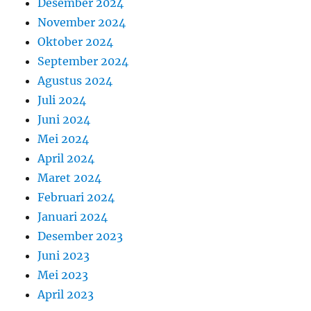
Desember 2024
November 2024
Oktober 2024
September 2024
Agustus 2024
Juli 2024
Juni 2024
Mei 2024
April 2024
Maret 2024
Februari 2024
Januari 2024
Desember 2023
Juni 2023
Mei 2023
April 2023