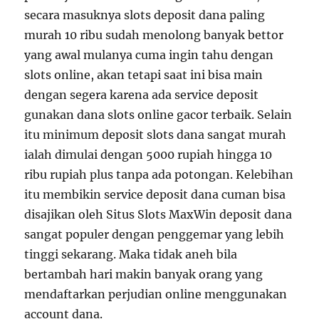
secara masuknya slots deposit dana paling
murah 10 ribu sudah menolong banyak bettor
yang awal mulanya cuma ingin tahu dengan
slots online, akan tetapi saat ini bisa main
dengan segera karena ada service deposit
gunakan dana slots online gacor terbaik. Selain
itu minimum deposit slots dana sangat murah
ialah dimulai dengan 5000 rupiah hingga 10
ribu rupiah plus tanpa ada potongan. Kelebihan
itu membikin service deposit dana cuman bisa
disajikan oleh Situs Slots MaxWin deposit dana
sangat populer dengan penggemar yang lebih
tinggi sekarang. Maka tidak aneh bila
bertambah hari makin banyak orang yang
mendaftarkan perjudian online menggunakan
account dana.