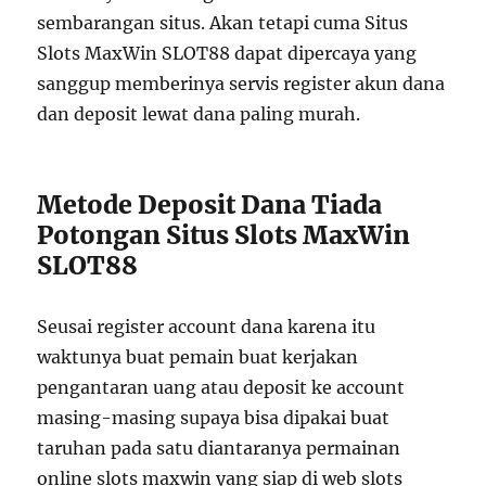
sembarangan situs. Akan tetapi cuma Situs
Slots MaxWin SLOT88 dapat dipercaya yang
sanggup memberinya servis register akun dana
dan deposit lewat dana paling murah.
Metode Deposit Dana Tiada
Potongan Situs Slots MaxWin
SLOT88
Seusai register account dana karena itu
waktunya buat pemain buat kerjakan
pengantaran uang atau deposit ke account
masing-masing supaya bisa dipakai buat
taruhan pada satu diantaranya permainan
online slots maxwin yang siap di web slots