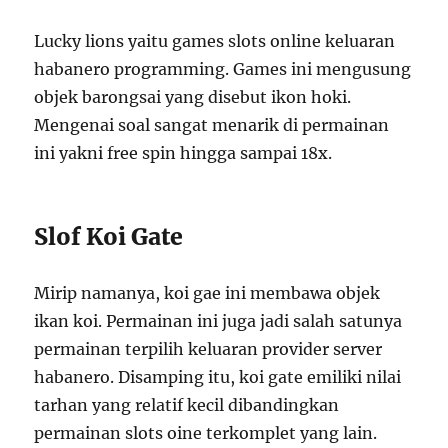
Lucky lions yaitu games slots online keluaran
habanero programming. Games ini mengusung
objek barongsai yang disebut ikon hoki.
Mengenai soal sangat menarik di permainan
ini yakni free spin hingga sampai 18x.
Slof Koi Gate
Mirip namanya, koi gae ini membawa objek
ikan koi. Permainan ini juga jadi salah satunya
permainan terpilih keluaran provider server
habanero. Disamping itu, koi gate emiliki nilai
tarhan yang relatif kecil dibandingkan
permainan slots oine terkomplet yang lain.