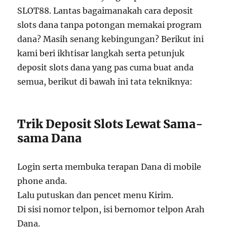
SLOT88. Lantas bagaimanakah cara deposit
slots dana tanpa potongan memakai program
dana? Masih senang kebingungan? Berikut ini
kami beri ikhtisar langkah serta petunjuk
deposit slots dana yang pas cuma buat anda
semua, berikut di bawah ini tata tekniknya:
Trik Deposit Slots Lewat Sama-
sama Dana
Login serta membuka terapan Dana di mobile
phone anda.
Lalu putuskan dan pencet menu Kirim.
Di sisi nomor telpon, isi bernomor telpon Arah
Dana.