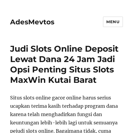
AdesMevtos
MENU
Judi Slots Online Deposit
Lewat Dana 24 Jam Jadi
Opsi Penting Situs Slots
MaxWin Kutai Barat
Situs slots online gacor online harus serius
ucapkan terima kasih terhadap program dana
karena telah menghadirkan fungsi dan
keuntungan lebih-lebih lagi untuk semuanya
pejudi slots online. Bagaimana tidak, cuma