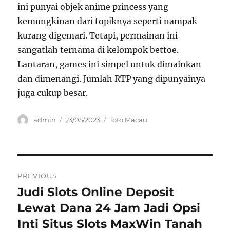
ini punyai objek anime princess yang
kemungkinan dari topiknya seperti nampak
kurang digemari. Tetapi, permainan ini
sangatlah ternama di kelompok bettoe.
Lantaran, games ini simpel untuk dimainkan
dan dimenangi. Jumlah RTP yang dipunyainya
juga cukup besar.
Author
Posted
Categories
admin
23/05/2023
Toto Macau
on
Navigasi
PREVIOUS
pos
Judi Slots Online Deposit
Previous
post:
Lewat Dana 24 Jam Jadi Opsi
Inti Situs Slots MaxWin Tanah