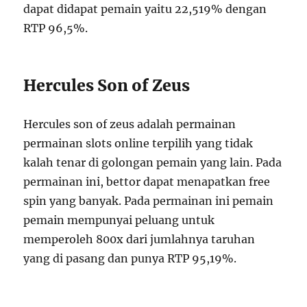
dapat didapat pemain yaitu 22,519% dengan
RTP 96,5%.
Hercules Son of Zeus
Hercules son of zeus adalah permainan
permainan slots online terpilih yang tidak
kalah tenar di golongan pemain yang lain. Pada
permainan ini, bettor dapat menapatkan free
spin yang banyak. Pada permainan ini pemain
pemain mempunyai peluang untuk
memperoleh 800x dari jumlahnya taruhan
yang di pasang dan punya RTP 95,19%.