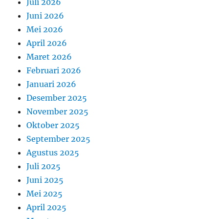
Juli 2026
Juni 2026
Mei 2026
April 2026
Maret 2026
Februari 2026
Januari 2026
Desember 2025
November 2025
Oktober 2025
September 2025
Agustus 2025
Juli 2025
Juni 2025
Mei 2025
April 2025