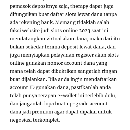
pemasok depositnya saja, therapy dapat juga
difungsikan buat daftar slots lewat dana tanpa
ada rekening bank. Memang tidaklah salah
faksi website judi slots online 2023 saat ini
mendatangkan virtual akun dana, maka dari itu
bukan sekedar terima deposit lewat dana, dan
juga menyiapkan pelayanan register akun slots
online gunakan nomor account dana yang
mana telah dapat dibuktikan sangatlah ringan
buat dijalankan. Bila anda ingin mendaftarkan
account ID gunakan dana, pastikanlah anda
telah punya terapan e-wallet ini terlebih dulu,
dan janganlah lupa buat up-grade account
dana jadi premium agar dapat dipakai untuk
negosiasi terkomplet.