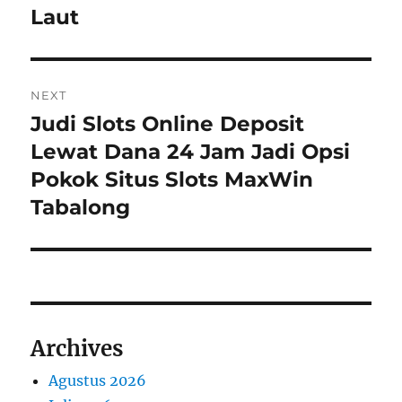
Laut
NEXT
Judi Slots Online Deposit
Next
post:
Lewat Dana 24 Jam Jadi Opsi
Pokok Situs Slots MaxWin
Tabalong
Archives
Agustus 2026