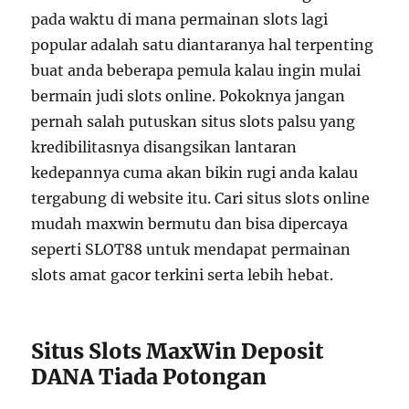
pada waktu di mana permainan slots lagi
popular adalah satu diantaranya hal terpenting
buat anda beberapa pemula kalau ingin mulai
bermain judi slots online. Pokoknya jangan
pernah salah putuskan situs slots palsu yang
kredibilitasnya disangsikan lantaran
kedepannya cuma akan bikin rugi anda kalau
tergabung di website itu. Cari situs slots online
mudah maxwin bermutu dan bisa dipercaya
seperti SLOT88 untuk mendapat permainan
slots amat gacor terkini serta lebih hebat.
Situs Slots MaxWin Deposit
DANA Tiada Potongan