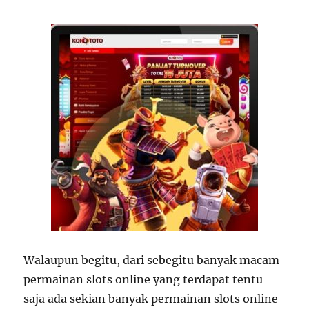
Walaupun begitu, dari sebegitu banyak macam
permainan slots online yang terdapat tentu
saja ada sekian banyak permainan slots online