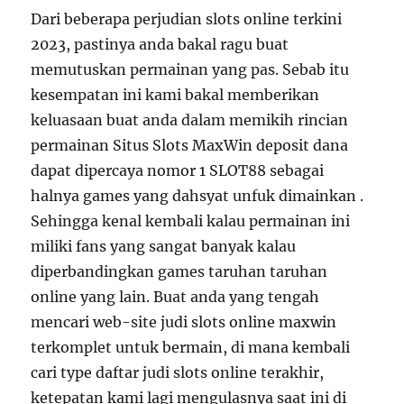
Dari beberapa perjudian slots online terkini
2023, pastinya anda bakal ragu buat
memutuskan permainan yang pas. Sebab itu
kesempatan ini kami bakal memberikan
keluasaan buat anda dalam memikih rincian
permainan Situs Slots MaxWin deposit dana
dapat dipercaya nomor 1 SLOT88 sebagai
halnya games yang dahsyat unfuk dimainkan .
Sehingga kenal kembali kalau permainan ini
miliki fans yang sangat banyak kalau
diperbandingkan games taruhan taruhan
online yang lain. Buat anda yang tengah
mencari web-site judi slots online maxwin
terkomplet untuk bermain, di mana kembali
cari type daftar judi slots online terakhir,
ketepatan kami lagi mengulasnya saat ini di