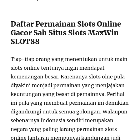
Daftar Permainan Slots Online
Gacor Sah Situs Slots MaxWin
SLOT88
Tiap-tiap orang yang menentukan untuk main
slots online tentunya ingin mendapat
kemenangan besar. Karenanya slots oine pula
diyakini menjadi permainan yang menjajakan
keuntungan yang besar di pemainnya. Perihal
ini pula yang membuat permainan ini demikian
digandrungi untuk semua golongan. Walaupun
sebenarnya Indonesia sendiri merupakan
negara yang paling larang permainan slots
online lantaran mempunyai kandungan judi.