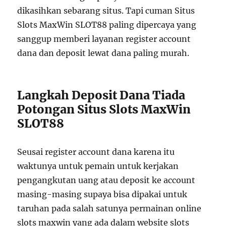
dikasihkan sebarang situs. Tapi cuman Situs
Slots MaxWin SLOT88 paling dipercaya yang
sanggup memberi layanan register account
dana dan deposit lewat dana paling murah.
Langkah Deposit Dana Tiada
Potongan Situs Slots MaxWin
SLOT88
Seusai register account dana karena itu
waktunya untuk pemain untuk kerjakan
pengangkutan uang atau deposit ke account
masing-masing supaya bisa dipakai untuk
taruhan pada salah satunya permainan online
slots maxwin yang ada dalam website slots