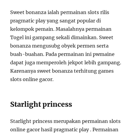
Sweet bonanza ialah permainan slots rilis
pragmatic play yang sangat popular di
kelompok pemain. Masalahnya permainan
Togel ini gampang sekali dimainkan. Sweet
bonanza mengusubg obyek permen serta
buah-buahan. Pada permainan ini pwmaine
dapat juga memperoleh jekpot lebih gampang.
Karenanya sweet bonanza terhitung games
slots online gacor.
Starlight princess
Starlight princess merupakan permainan slots
online gacor hasil pragmatic play . Permainan