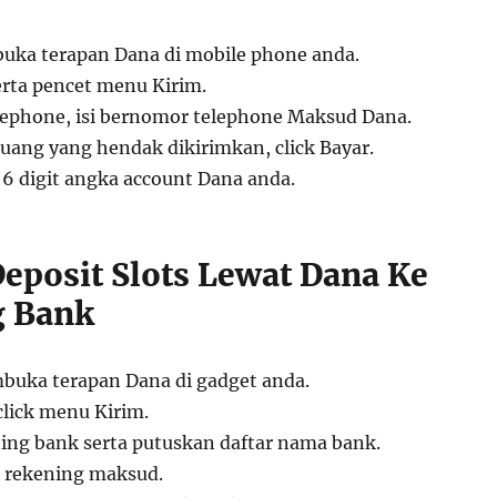
uka terapan Dana di mobile phone anda.
erta pencet menu Kirim.
elephone, isi bernomor telephone Maksud Dana.
 uang yang hendak dikirimkan, click Bayar.
 digit angka account Dana anda.
eposit Slots Lewat Dana Ke
g Bank
buka terapan Dana di gadget anda.
click menu Kirim.
ng bank serta putuskan daftar nama bank.
rekening maksud.