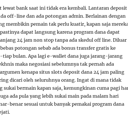
it lewat bank saat ini tidak era kembali. Lantaran deposit
nda off-line dan ada potongan admin. Berlainan dengan
ng membikin pemain tak perlu kuatir, kapan saja merek
pastinya dapat langsung karena program dana dapat
njang 24 jam non stop tanpa ada skedul off line. Diluar
 bebas potongan sebab ada bonus transfer gratis ke
tiap bulan. Apa lagi e-wallet dana juga jarang-jarang
ekhnis maka negosiasi sebelumnya tak pernah ada
 argumen kenapa situs slots deposit dana 24 jam paling
ring dicari oleh seluruhnya orang. Ingat di mana tidak
g sukai bermain kapan saja, kemungkinan cuma pagi har
 juga ada pula yang lebih sukai main pada malam hari
enar-benar sesuai untuk banyak pemakai program dana
jati.