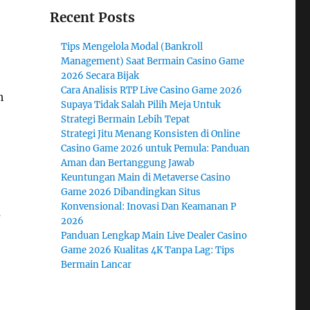
Recent Posts
Tips Mengelola Modal (Bankroll
Management) Saat Bermain Casino Game
2026 Secara Bijak
Cara Analisis RTP Live Casino Game 2026
h
Supaya Tidak Salah Pilih Meja Untuk
Strategi Bermain Lebih Tepat
Strategi Jitu Menang Konsisten di Online
Casino Game 2026 untuk Pemula: Panduan
Aman dan Bertanggung Jawab
Keuntungan Main di Metaverse Casino
Game 2026 Dibandingkan Situs
Konvensional: Inovasi Dan Keamanan P
s
2026
Panduan Lengkap Main Live Dealer Casino
Game 2026 Kualitas 4K Tanpa Lag: Tips
Bermain Lancar