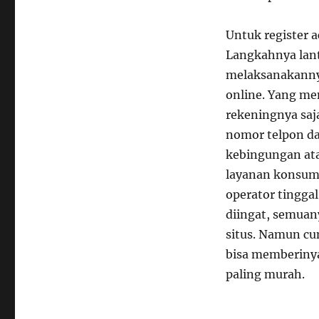
Untuk register a
Langkahnya lan
melaksanakannya
online. Yang m
rekeningnya saj
nomor telpon da
kebingungan atau
layanan konsume
operator tingga
diingat, semuan
situs. Namun cu
bisa memberinya 
paling murah.