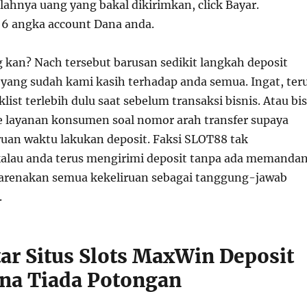
hnya uang yang bakal dikirimkan, click Bayar.
6 angka account Dana anda.
kan? Nach tersebut barusan sedikit langkah deposit
a yang sudah kami kasih terhadap anda semua. Ingat, ter
list terlebih dulu saat sebelum transaksi bisnis. Atau bi
 ke layanan konsumen soal nomor arah transfer supaya
iruan waktu lakukan deposit. Faksi SLOT88 tak
alau anda terus mengirimi deposit tanpa ada memanda
arenakan semua kekeliruan sebagai tanggung-jawab
.
tar Situs Slots MaxWin Deposit
na Tiada Potongan