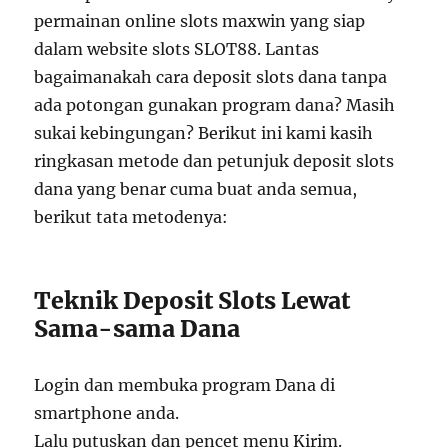
permainan online slots maxwin yang siap
dalam website slots SLOT88. Lantas
bagaimanakah cara deposit slots dana tanpa
ada potongan gunakan program dana? Masih
sukai kebingungan? Berikut ini kami kasih
ringkasan metode dan petunjuk deposit slots
dana yang benar cuma buat anda semua,
berikut tata metodenya:
Teknik Deposit Slots Lewat
Sama-sama Dana
Login dan membuka program Dana di
smartphone anda.
Lalu putuskan dan pencet menu Kirim.