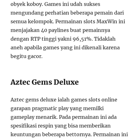
obyek koboy. Games ini udah sukses
mengundang perhatian beberapa pemain dari
semua kelompok. Permainan slots MaxWin ini
menjajakan 40 paylines buat pemainnya
dengan RTP tinggi yakni 96,51%. Tidaklah
aneh apabila games yang ini dikenali karena
begitu gacor.
Aztec Gems Deluxe
Aztec gems deluxe ialah games slots online
garapan pragmatic play yang memilki
gameplay menarik. Pada permainan ini ada
spesifikasi respin yang bisa memberikan
keuntungan beberapa bettornya. Permainan ini