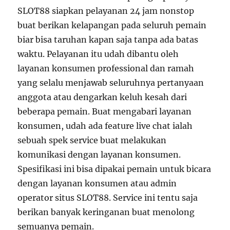
SLOT88 siapkan pelayanan 24 jam nonstop
buat berikan kelapangan pada seluruh pemain
biar bisa taruhan kapan saja tanpa ada batas
waktu. Pelayanan itu udah dibantu oleh
layanan konsumen professional dan ramah
yang selalu menjawab seluruhnya pertanyaan
anggota atau dengarkan keluh kesah dari
beberapa pemain. Buat mengabari layanan
konsumen, udah ada feature live chat ialah
sebuah spek service buat melakukan
komunikasi dengan layanan konsumen.
Spesifikasi ini bisa dipakai pemain untuk bicara
dengan layanan konsumen atau admin
operator situs SLOT88. Service ini tentu saja
berikan banyak keringanan buat menolong
semuanya pemain.