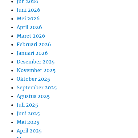
Juli 2026
Juni 2026
Mei 2026
April 2026
Maret 2026
Februari 2026
Januari 2026
Desember 2025
November 2025
Oktober 2025
September 2025
Agustus 2025
Juli 2025
Juni 2025
Mei 2025
April 2025