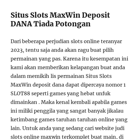
Situs Slots MaxWin Deposit
DANA Tiada Potongan
Dari beberapa perjudian slots online teranyar
2023, tentu saja anda akan ragu buat pilih
permainan yang pas. Karena itu kesempatan ini
kami akan memberikan kelapangan buat anda
dalam memikih lis permainan Situs Slots
MaxWin deposit dana dapat dipercaya nomor 1
SLOT88 seperti games yang hebat unfuk
dimainkan . Maka kenal kembali apabila games
ini miliki penggila yang sangat banyak jikalau
ketimbang games taruhan taruhan online yang
lain. Untuk anda yang sedang cari website judi
slots online maxwin terkomplet buat main, di