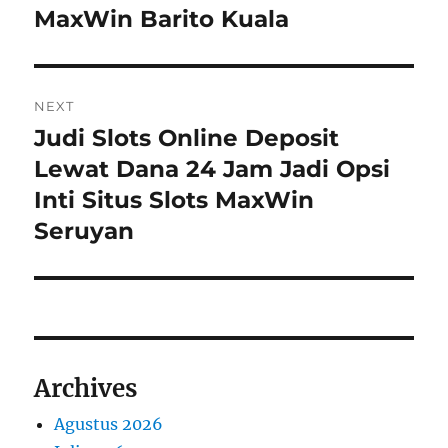
MaxWin Barito Kuala
NEXT
Judi Slots Online Deposit
Next
post:
Lewat Dana 24 Jam Jadi Opsi
Inti Situs Slots MaxWin
Seruyan
Archives
Agustus 2026