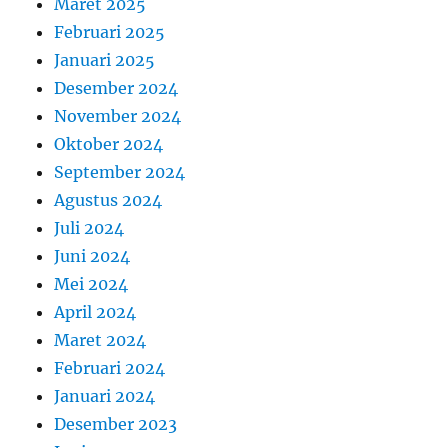
Maret 2025
Februari 2025
Januari 2025
Desember 2024
November 2024
Oktober 2024
September 2024
Agustus 2024
Juli 2024
Juni 2024
Mei 2024
April 2024
Maret 2024
Februari 2024
Januari 2024
Desember 2023