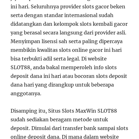
ini hari. Seluruhnya provider slots gacor beken
serta dengan standar internasional sudah
didatangkan dan kelompok slots kembali gacor
yang berasal secara langsung dari provider asli.
Menyimpan lisensi sah serta paling dipercaya
membikin kwalitas slots online gacor ini hari
bisa terbukti adil serta legal. Di website
SLOT88, anda bakal memperoleh info slots
deposit dana ini hari atau bocoran slots deposit
dana hari yang dirangkup untuk beberapa
anggotanya.
Disamping itu, Situs Slots MaxWin SLOT88
sudah sediakan beragam metode untuk
deposit. Dimulai dari transfer bank sampai slots
online deposit dana. Di mana dalam website