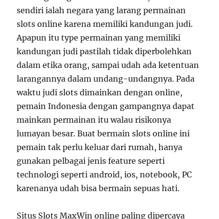
sendiri ialah negara yang larang permainan
slots online karena memiliki kandungan judi.
Apapun itu type permainan yang memiliki
kandungan judi pastilah tidak diperbolehkan
dalam etika orang, sampai udah ada ketentuan
larangannya dalam undang-undangnya. Pada
waktu judi slots dimainkan dengan online,
pemain Indonesia dengan gampangnya dapat
mainkan permainan itu walau risikonya
lumayan besar. Buat bermain slots online ini
pemain tak perlu keluar dari rumah, hanya
gunakan pelbagai jenis feature seperti
technologi seperti android, ios, notebook, PC
karenanya udah bisa bermain sepuas hati.
Situs Slots MaxWin online paling dipercaya