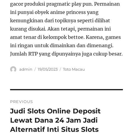
gacor produksi pragmatic play pun. Permainan
ini punyai obyek anime princess yang
kemungkinan dari topiknya seperti dilihat
kurang disukai. Akan tetapi, permainan ini
amat tenar di kelompok bettoe. Karena, games
ini ringan untuk dimainkan dan dimenangi.
Jumlah RTP yang dipunyainya juga cukup besar.
Author
Posted
Categories
admin
19/05/2023
Toto Macau
on
Navigasi
PREVIOUS
pos
Judi Slots Online Deposit
Previous
post:
Lewat Dana 24 Jam Jadi
Alternatif Inti Situs Slots