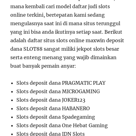
mana kembali cari model daftar judi slots
online terkini, bertepatan kami sedang
mengulasnya saat ini di mana situs terunggul
yang ini bisa anda ikutinya setiap saat. Berikut
adalah daftar situs slots online maxwin deposit
dana SLOT88 sangat miliki jekpot slots besar
serta enteng menang yang wajib dimainkan
buat banyak pemain anyar:
Slots deposit dana PRAGMATIC PLAY
Slots deposit dana MICROGAMING
Slots deposit dana JOKER123
Slots deposit dana HABANERO
Slots deposit dana Spadegaming
Slots deposit dana One Hebat Gaming
Slots deposit dana IDN Slots