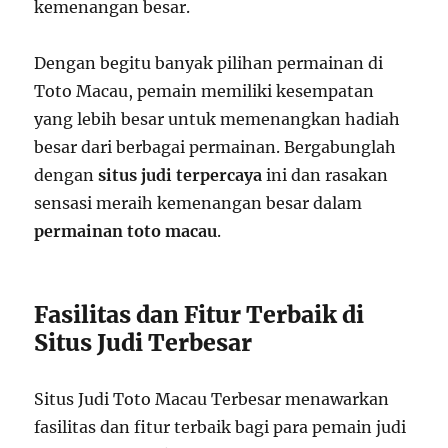
kemenangan besar.
Dengan begitu banyak pilihan permainan di
Toto Macau, pemain memiliki kesempatan
yang lebih besar untuk memenangkan hadiah
besar dari berbagai permainan. Bergabunglah
dengan
situs judi terpercaya
ini dan rasakan
sensasi meraih kemenangan besar dalam
permainan toto macau
.
Fasilitas dan Fitur Terbaik di
Situs Judi Terbesar
Situs Judi Toto Macau Terbesar menawarkan
fasilitas dan fitur terbaik bagi para pemain judi