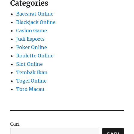
Categories
Baccarat Online
Blackjack Online
Casino Game
Judi Esports
Poker Online
Roulette Online
Slot Online
Tembak Ikan
Togel Online
Toto Macau
Cari