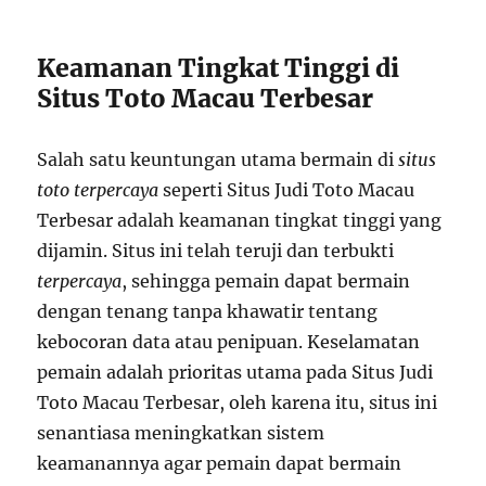
Keamanan Tingkat Tinggi di
Situs Toto Macau Terbesar
Salah satu keuntungan utama bermain di
situs
toto terpercaya
seperti Situs Judi Toto Macau
Terbesar adalah keamanan tingkat tinggi yang
dijamin. Situs ini telah teruji dan terbukti
terpercaya
, sehingga pemain dapat bermain
dengan tenang tanpa khawatir tentang
kebocoran data atau penipuan. Keselamatan
pemain adalah prioritas utama pada Situs Judi
Toto Macau Terbesar, oleh karena itu, situs ini
senantiasa meningkatkan sistem
keamanannya agar pemain dapat bermain