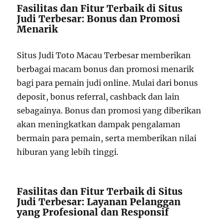
Fasilitas dan Fitur Terbaik di Situs
Judi Terbesar: Bonus dan Promosi
Menarik
Situs Judi Toto Macau Terbesar memberikan
berbagai macam bonus dan promosi menarik
bagi para pemain judi online. Mulai dari bonus
deposit, bonus referral, cashback dan lain
sebagainya. Bonus dan promosi yang diberikan
akan meningkatkan dampak pengalaman
bermain para pemain, serta memberikan nilai
hiburan yang lebih tinggi.
Fasilitas dan Fitur Terbaik di Situs
Judi Terbesar: Layanan Pelanggan
yang Profesional dan Responsif