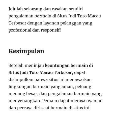
Joinlah sekarang dan rasakan sendiri
pengalaman bermain di Situs Judi Toto Macau
Terbesar dengan layanan pelanggan yang
profesional dan responsif!
Kesimpulan
Setelah meninjau
keuntungan bermain di
Situs Judi Toto Macau Terbesar
, dapat
disimpulkan bahwa situs ini menawarkan
lingkungan bermain yang aman, peluang
menang besar, dan pengalaman bermain yang
menyenangkan. Pemain dapat merasa nyaman
dan percaya diri saat bermain di situs ini,