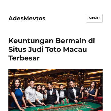
AdesMevtos
MENU
Keuntungan Bermain di
Situs Judi Toto Macau
Terbesar