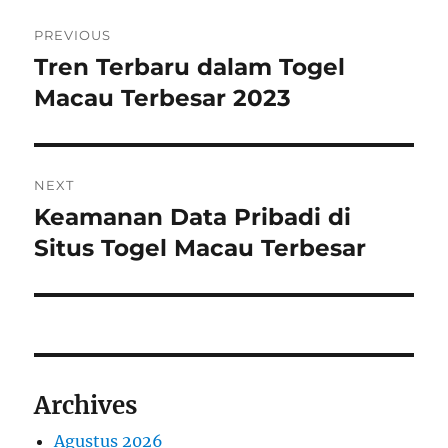
Navigasi
PREVIOUS
pos
Tren Terbaru dalam Togel
Previous
post:
Macau Terbesar 2023
NEXT
Keamanan Data Pribadi di
Next
post:
Situs Togel Macau Terbesar
Archives
Agustus 2026