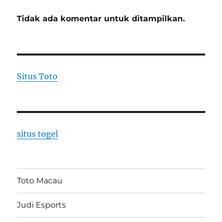
Tidak ada komentar untuk ditampilkan.
Situs Toto
situs togel
Toto Macau
Judi Esports