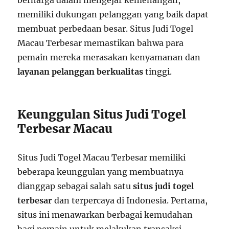
memiliki dukungan pelanggan yang baik dapat
membuat perbedaan besar. Situs Judi Togel
Macau Terbesar memastikan bahwa para
pemain mereka merasakan kenyamanan dan
layanan pelanggan berkualitas
tinggi.
Keunggulan Situs Judi Togel
Terbesar Macau
Situs Judi Togel Macau Terbesar memiliki
beberapa keunggulan yang membuatnya
dianggap sebagai salah satu
situs judi togel
terbesar
dan terpercaya di Indonesia. Pertama,
situs ini menawarkan berbagai kemudahan
bagi pemain untuk melakukan transaksi