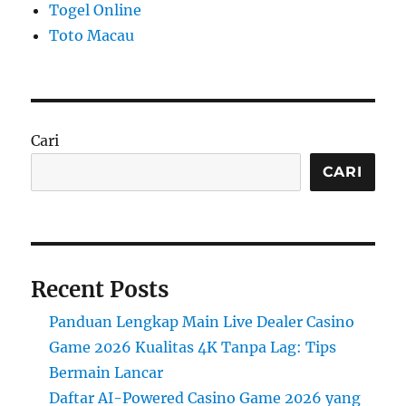
Togel Online
Toto Macau
Cari
CARI
Recent Posts
Panduan Lengkap Main Live Dealer Casino
Game 2026 Kualitas 4K Tanpa Lag: Tips
Bermain Lancar
Daftar AI-Powered Casino Game 2026 yang