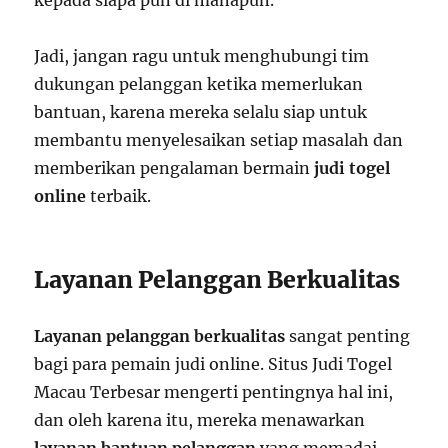
Jadi, jangan ragu untuk menghubungi tim
dukungan pelanggan ketika memerlukan
bantuan, karena mereka selalu siap untuk
membantu menyelesaikan setiap masalah dan
memberikan pengalaman bermain
judi togel
online
terbaik.
Layanan Pelanggan Berkualitas
Layanan pelanggan berkualitas
sangat penting
bagi para pemain judi online. Situs Judi Togel
Macau Terbesar mengerti pentingnya hal ini,
dan oleh karena itu, mereka menawarkan
layanan bantuan pelanggan
yang memadai.