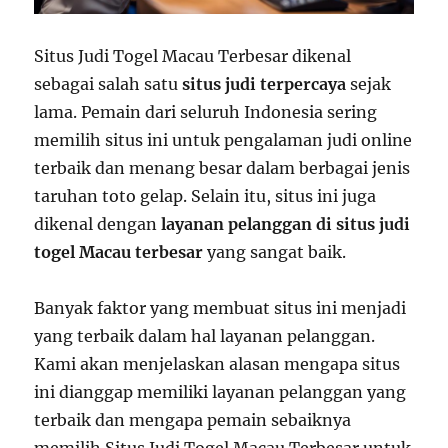
Situs Judi Togel Macau Terbesar dikenal
sebagai salah satu
situs judi terpercaya
sejak
lama. Pemain dari seluruh Indonesia sering
memilih situs ini untuk pengalaman judi online
terbaik dan menang besar dalam berbagai jenis
taruhan toto gelap. Selain itu, situs ini juga
dikenal dengan
layanan pelanggan di situs judi
togel Macau terbesar
yang sangat baik.
Banyak faktor yang membuat situs ini menjadi
yang terbaik dalam hal layanan pelanggan.
Kami akan menjelaskan alasan mengapa situs
ini dianggap memiliki layanan pelanggan yang
terbaik dan mengapa pemain sebaiknya
memilih Situs Judi Togel Macau Terbesar untuk