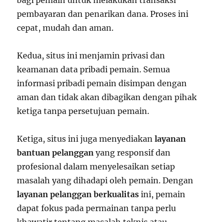
pembayaran dan penarikan dana. Proses ini
cepat, mudah dan aman.
Kedua, situs ini menjamin privasi dan
keamanan data pribadi pemain. Semua
informasi pribadi pemain disimpan dengan
aman dan tidak akan dibagikan dengan pihak
ketiga tanpa persetujuan pemain.
Ketiga, situs ini juga menyediakan
layanan
bantuan pelanggan
yang responsif dan
profesional dalam menyelesaikan setiap
masalah yang dihadapi oleh pemain. Dengan
layanan pelanggan berkualitas
ini, pemain
dapat fokus pada permainan tanpa perlu
khawatir tentang masalah teknis atau