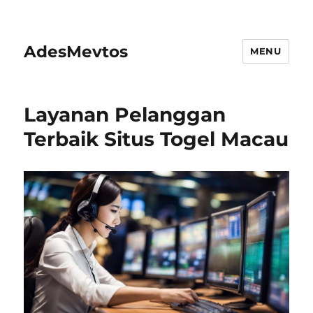
AdesMevtos
MENU
Layanan Pelanggan
Terbaik Situs Togel Macau