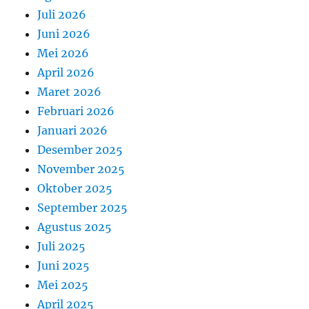
Juli 2026
Juni 2026
Mei 2026
April 2026
Maret 2026
Februari 2026
Januari 2026
Desember 2025
November 2025
Oktober 2025
September 2025
Agustus 2025
Juli 2025
Juni 2025
Mei 2025
April 2025