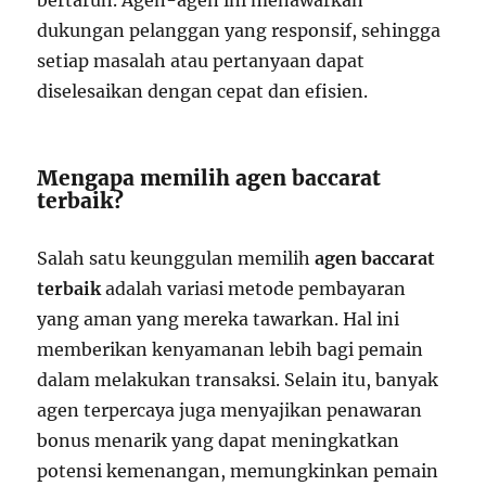
dukungan pelanggan yang responsif, sehingga
setiap masalah atau pertanyaan dapat
diselesaikan dengan cepat dan efisien.
Mengapa memilih agen baccarat
terbaik?
Salah satu keunggulan memilih
agen baccarat
terbaik
adalah variasi metode pembayaran
yang aman yang mereka tawarkan. Hal ini
memberikan kenyamanan lebih bagi pemain
dalam melakukan transaksi. Selain itu, banyak
agen terpercaya juga menyajikan penawaran
bonus menarik yang dapat meningkatkan
potensi kemenangan, memungkinkan pemain