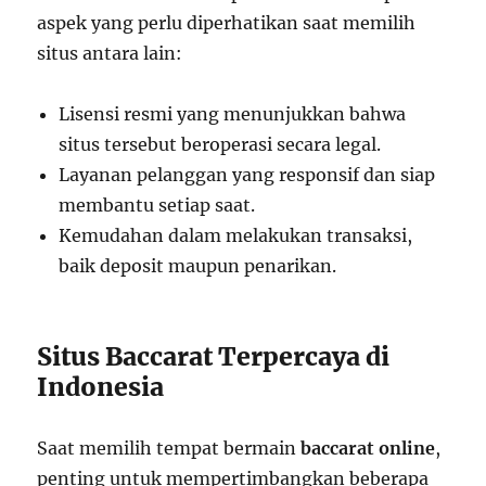
aspek yang perlu diperhatikan saat memilih
situs antara lain:
Lisensi resmi yang menunjukkan bahwa
situs tersebut beroperasi secara legal.
Layanan pelanggan yang responsif dan siap
membantu setiap saat.
Kemudahan dalam melakukan transaksi,
baik deposit maupun penarikan.
Situs Baccarat Terpercaya di
Indonesia
Saat memilih tempat bermain
baccarat online
,
penting untuk mempertimbangkan beberapa