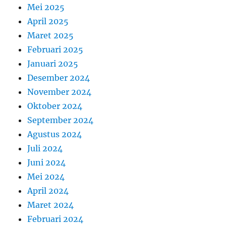
Mei 2025
April 2025
Maret 2025
Februari 2025
Januari 2025
Desember 2024
November 2024
Oktober 2024
September 2024
Agustus 2024
Juli 2024
Juni 2024
Mei 2024
April 2024
Maret 2024
Februari 2024