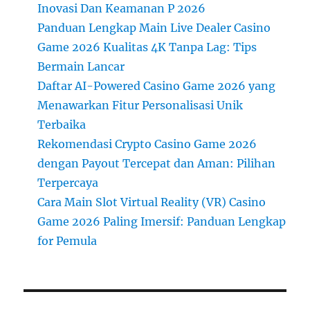
Inovasi Dan Keamanan P 2026
Panduan Lengkap Main Live Dealer Casino
Game 2026 Kualitas 4K Tanpa Lag: Tips
Bermain Lancar
Daftar AI-Powered Casino Game 2026 yang
Menawarkan Fitur Personalisasi Unik
Terbaika
Rekomendasi Crypto Casino Game 2026
dengan Payout Tercepat dan Aman: Pilihan
Terpercaya
Cara Main Slot Virtual Reality (VR) Casino
Game 2026 Paling Imersif: Panduan Lengkap
for Pemula