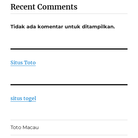
Recent Comments
Tidak ada komentar untuk ditampilkan.
Situs Toto
situs togel
Toto Macau