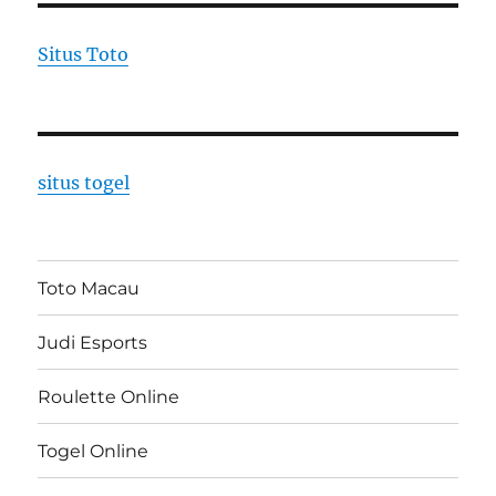
Situs Toto
situs togel
Toto Macau
Judi Esports
Roulette Online
Togel Online