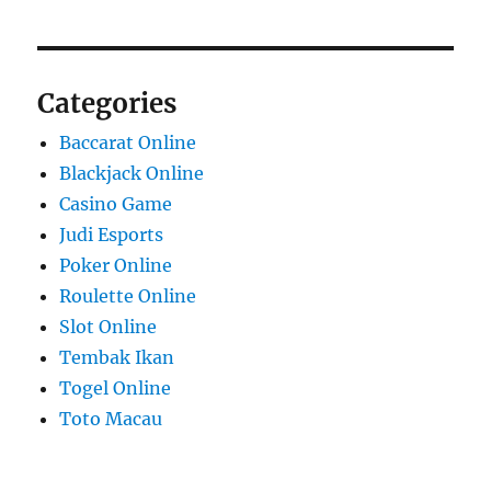
Categories
Baccarat Online
Blackjack Online
Casino Game
Judi Esports
Poker Online
Roulette Online
Slot Online
Tembak Ikan
Togel Online
Toto Macau