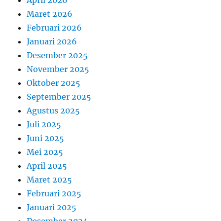
April 2026
Maret 2026
Februari 2026
Januari 2026
Desember 2025
November 2025
Oktober 2025
September 2025
Agustus 2025
Juli 2025
Juni 2025
Mei 2025
April 2025
Maret 2025
Februari 2025
Januari 2025