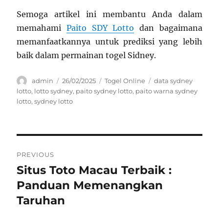
Semoga artikel ini membantu Anda dalam
memahami
Paito SDY Lotto
dan bagaimana
memanfaatkannya untuk prediksi yang lebih
baik dalam permainan togel Sidney.
Author
Posted
Categories
Tags
admin
26/02/2025
Togel Online
data sydney
on
lotto
,
lotto sydney
,
paito sydney lotto
,
paito warna sydney
lotto
,
sydney lotto
Navigasi
PREVIOUS
pos
Situs Toto Macau Terbaik :
Previous
post:
Panduan Memenangkan
Taruhan