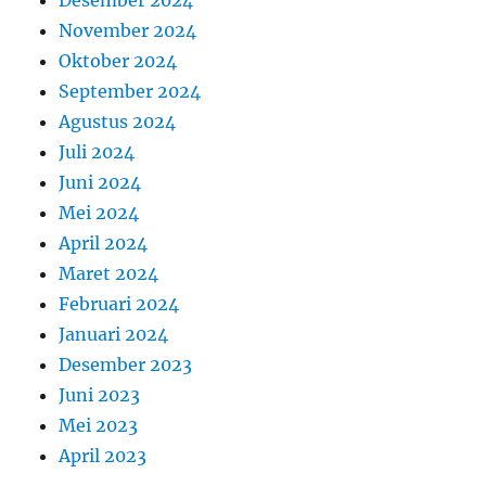
Desember 2024
November 2024
Oktober 2024
September 2024
Agustus 2024
Juli 2024
Juni 2024
Mei 2024
April 2024
Maret 2024
Februari 2024
Januari 2024
Desember 2023
Juni 2023
Mei 2023
April 2023