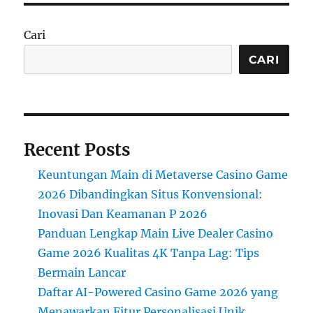
Cari
CARI
Recent Posts
Keuntungan Main di Metaverse Casino Game
2026 Dibandingkan Situs Konvensional:
Inovasi Dan Keamanan P 2026
Panduan Lengkap Main Live Dealer Casino
Game 2026 Kualitas 4K Tanpa Lag: Tips
Bermain Lancar
Daftar AI-Powered Casino Game 2026 yang
Menawarkan Fitur Personalisasi Unik