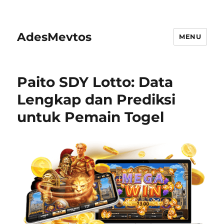
AdesMevtos
MENU
Paito SDY Lotto: Data
Lengkap dan Prediksi
untuk Pemain Togel