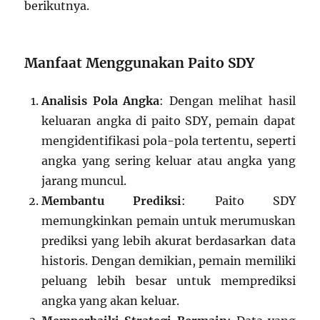
berikutnya.
Manfaat Menggunakan Paito SDY
Analisis Pola Angka
: Dengan melihat hasil
keluaran angka di paito SDY, pemain dapat
mengidentifikasi pola-pola tertentu, seperti
angka yang sering keluar atau angka yang
jarang muncul.
Membantu Prediksi
: Paito SDY
memungkinkan pemain untuk merumuskan
prediksi yang lebih akurat berdasarkan data
historis. Dengan demikian, pemain memiliki
peluang lebih besar untuk memprediksi
angka yang akan keluar.