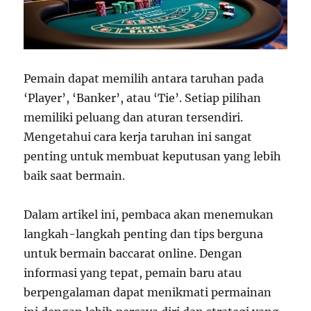
Pemain dapat memilih antara taruhan pada
‘Player’, ‘Banker’, atau ‘Tie’. Setiap pilihan
memiliki peluang dan aturan tersendiri.
Mengetahui cara kerja taruhan ini sangat
penting untuk membuat keputusan yang lebih
baik saat bermain.
Dalam artikel ini, pembaca akan menemukan
langkah-langkah penting dan tips berguna
untuk bermain baccarat online. Dengan
informasi yang tepat, pemain baru atau
berpengalaman dapat menikmati permainan