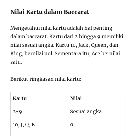
Nilai Kartu dalam Baccarat
Mengetahui nilai kartu adalah hal penting
dalam baccarat. Kartu dari 2 hingga 9 memiliki
nilai sesuai angka. Kartu 10, Jack, Queen, dan
King, bernilai nol. Sementara itu, Ace bernilai
satu.
Berikut ringkasan nilai kartu:
Kartu
Nilai
2-9
Sesuai angka
10, J, Q, K
0