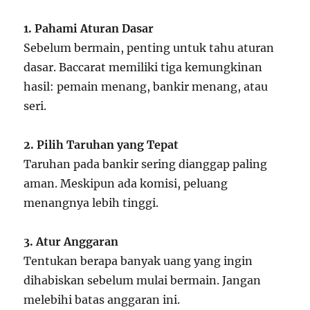
1. Pahami Aturan Dasar
Sebelum bermain, penting untuk tahu aturan
dasar. Baccarat memiliki tiga kemungkinan
hasil: pemain menang, bankir menang, atau
seri.
2. Pilih Taruhan yang Tepat
Taruhan pada bankir sering dianggap paling
aman. Meskipun ada komisi, peluang
menangnya lebih tinggi.
3. Atur Anggaran
Tentukan berapa banyak uang yang ingin
dihabiskan sebelum mulai bermain. Jangan
melebihi batas anggaran ini.