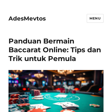
AdesMevtos
MENU
Panduan Bermain
Baccarat Online: Tips dan
Trik untuk Pemula