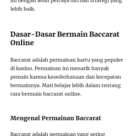
ini dengan lebih percaya diri dan strategi yang
lebih baik.
Dasar-Dasar Bermain Baccarat
Online
Baccarat adalah permainan kartu yang populer
di kasino. Permainan ini menarik banyak
pemain karena kesederhanaan dan kecepatan
bermainnya. Mari belajar lebih dalam tentang
cara bermain baccarat online.
Mengenal Permainan Baccarat
Baccarat adalah permainan yang sering