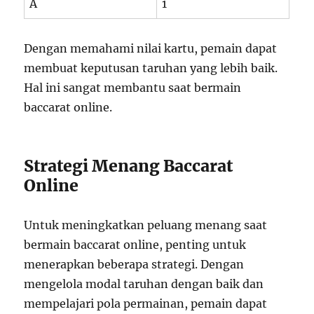
A
1
Dengan memahami nilai kartu, pemain dapat
membuat keputusan taruhan yang lebih baik.
Hal ini sangat membantu saat bermain
baccarat online.
Strategi Menang Baccarat
Online
Untuk meningkatkan peluang menang saat
bermain baccarat online, penting untuk
menerapkan beberapa strategi. Dengan
mengelola modal taruhan dengan baik dan
mempelajari pola permainan, pemain dapat