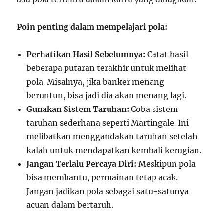
Poin penting dalam mempelajari pola:
Perhatikan Hasil Sebelumnya:
Catat hasil
beberapa putaran terakhir untuk melihat
pola. Misalnya, jika banker menang
beruntun, bisa jadi dia akan menang lagi.
Gunakan Sistem Taruhan:
Coba sistem
taruhan sederhana seperti Martingale. Ini
melibatkan menggandakan taruhan setelah
kalah untuk mendapatkan kembali kerugian.
Jangan Terlalu Percaya Diri:
Meskipun pola
bisa membantu, permainan tetap acak.
Jangan jadikan pola sebagai satu-satunya
acuan dalam bertaruh.