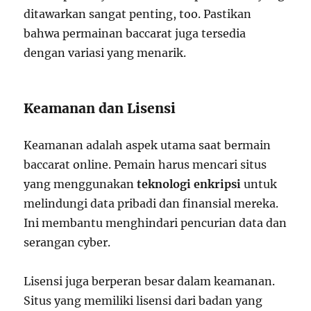
ditawarkan sangat penting, too. Pastikan
bahwa permainan baccarat juga tersedia
dengan variasi yang menarik.
Keamanan dan Lisensi
Keamanan adalah aspek utama saat bermain
baccarat online. Pemain harus mencari situs
yang menggunakan
teknologi enkripsi
untuk
melindungi data pribadi dan finansial mereka.
Ini membantu menghindari pencurian data dan
serangan cyber.
Lisensi juga berperan besar dalam keamanan.
Situs yang memiliki lisensi dari badan yang