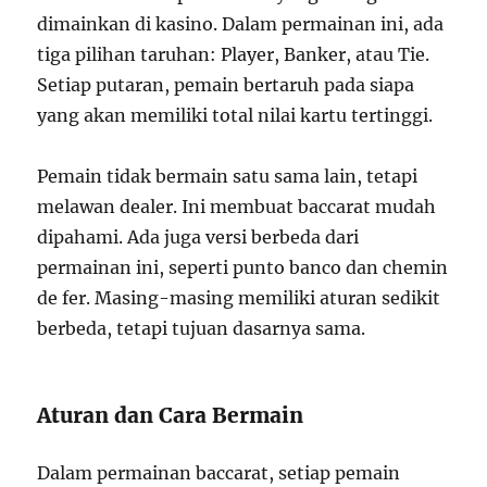
dimainkan di kasino. Dalam permainan ini, ada
tiga pilihan taruhan: Player, Banker, atau Tie.
Setiap putaran, pemain bertaruh pada siapa
yang akan memiliki total nilai kartu tertinggi.
Pemain tidak bermain satu sama lain, tetapi
melawan dealer. Ini membuat baccarat mudah
dipahami. Ada juga versi berbeda dari
permainan ini, seperti punto banco dan chemin
de fer. Masing-masing memiliki aturan sedikit
berbeda, tetapi tujuan dasarnya sama.
Aturan dan Cara Bermain
Dalam permainan baccarat, setiap pemain