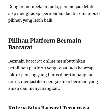
Dengan mempelajari pola, pemain jadi lebih
siap menghadapi permainan dan bisa membuat
pilihan yang lebih baik.
Pilihan Platform Bermain
Baccarat
Bermain baccarat online membutuhkan
pemilihan platform yang tepat. Ada beberapa
faktor penting yang harus dipertimbangkan
untuk memastikan pengalaman bermain yang
aman dan menyenangkan.
Kriteria Situs Baccarat Terpercaya