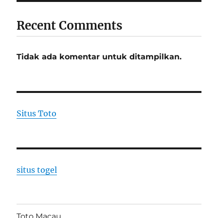
Recent Comments
Tidak ada komentar untuk ditampilkan.
Situs Toto
situs togel
Toto Macau