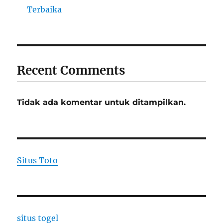
Terbaika
Recent Comments
Tidak ada komentar untuk ditampilkan.
Situs Toto
situs togel