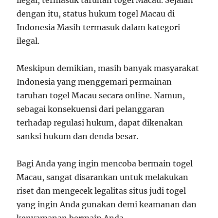
dengan itu, status hukum togel Macau di
Indonesia Masih termasuk dalam kategori
ilegal.
Meskipun demikian, masih banyak masyarakat
Indonesia yang menggemari permainan
taruhan togel Macau secara online. Namun,
sebagai konsekuensi dari pelanggaran
terhadap regulasi hukum, dapat dikenakan
sanksi hukum dan denda besar.
Bagi Anda yang ingin mencoba bermain togel
Macau, sangat disarankan untuk melakukan
riset dan mengecek legalitas situs judi togel
yang ingin Anda gunakan demi keamanan dan
kenyamanan bermain Anda.