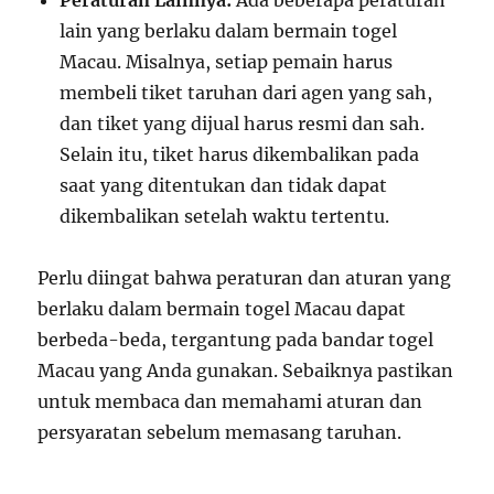
lain yang berlaku dalam bermain togel
Macau. Misalnya, setiap pemain harus
membeli tiket taruhan dari agen yang sah,
dan tiket yang dijual harus resmi dan sah.
Selain itu, tiket harus dikembalikan pada
saat yang ditentukan dan tidak dapat
dikembalikan setelah waktu tertentu.
Perlu diingat bahwa peraturan dan aturan yang
berlaku dalam bermain togel Macau dapat
berbeda-beda, tergantung pada bandar togel
Macau yang Anda gunakan. Sebaiknya pastikan
untuk membaca dan memahami aturan dan
persyaratan sebelum memasang taruhan.