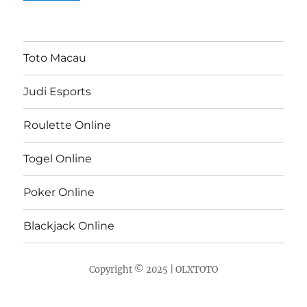
Toto Macau
Judi Esports
Roulette Online
Togel Online
Poker Online
Blackjack Online
Copyright © 2025 |
OLXTOTO