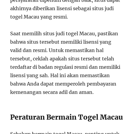
akhirnya diberikan lisensi sebagai situs judi
togel Macau yang resmi.
Saat memilih situs judi togel Macau, pastikan
bahwa situs tersebut memiliki lisensi yang
valid dan resmi. Untuk memastikan hal
tersebut, ceklah apakah situs tersebut telah
terdaftar di badan regulasi resmi dan memiliki
lisensi yang sah. Hal ini akan memastikan
bahwa Anda dapat memperoleh pembayaran
kemenangan secara adil dan aman.
Peraturan Bermain Togel Macau
Sebelum bermain togel Macau, penting untuk