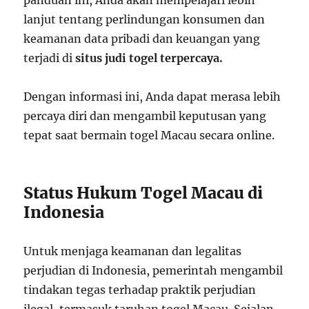
lanjut tentang perlindungan konsumen dan
keamanan data pribadi dan keuangan yang
terjadi di
situs judi togel terpercaya.
Dengan informasi ini, Anda dapat merasa lebih
percaya diri dan mengambil keputusan yang
tepat saat bermain togel Macau secara online.
Status Hukum Togel Macau di
Indonesia
Untuk menjaga keamanan dan legalitas
perjudian di Indonesia, pemerintah mengambil
tindakan tegas terhadap praktik perjudian
ilegal, termasuk taruhan togel Macau. Sejalan