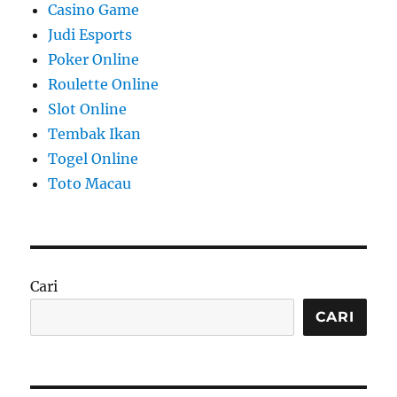
Casino Game
Judi Esports
Poker Online
Roulette Online
Slot Online
Tembak Ikan
Togel Online
Toto Macau
Cari
CARI