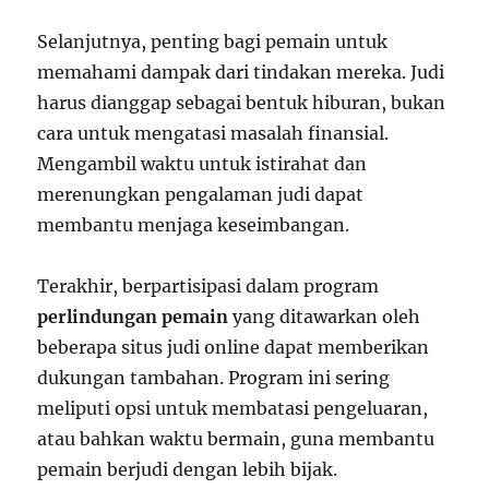
Selanjutnya, penting bagi pemain untuk
memahami dampak dari tindakan mereka. Judi
harus dianggap sebagai bentuk hiburan, bukan
cara untuk mengatasi masalah finansial.
Mengambil waktu untuk istirahat dan
merenungkan pengalaman judi dapat
membantu menjaga keseimbangan.
Terakhir, berpartisipasi dalam program
perlindungan pemain
yang ditawarkan oleh
beberapa situs judi online dapat memberikan
dukungan tambahan. Program ini sering
meliputi opsi untuk membatasi pengeluaran,
atau bahkan waktu bermain, guna membantu
pemain berjudi dengan lebih bijak.