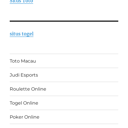
Situs Toto
situs togel
Toto Macau
Judi Esports
Roulette Online
Togel Online
Poker Online