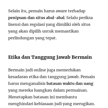
Selain itu, pemain harus aware terhadap
penipuan dan situs abal-abal
. Selalu periksa
lisensi dan regulasi yang dimiliki oleh situs
yang akan dipilih untuk memastikan
perlindungan yang tepat.
Etika dan Tanggung Jawab Bermain
Bermain judi online juga memerlukan
kesadaran etika dan tanggung jawab. Pemain
harus menganalisis
batasan waktu dan uang
yang mereka luangkan dalam permainan.
Menetapkan batasan ini membantu
menghindari kebiasaan judi yang merugikan.