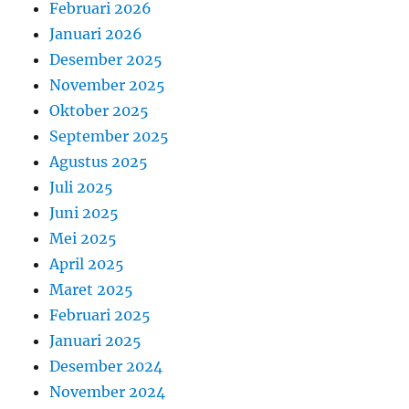
Februari 2026
Januari 2026
Desember 2025
November 2025
Oktober 2025
September 2025
Agustus 2025
Juli 2025
Juni 2025
Mei 2025
April 2025
Maret 2025
Februari 2025
Januari 2025
Desember 2024
November 2024