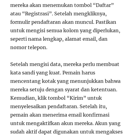
mereka akan menemukan tombol “Daftar”
atau “Registrasi”. Setelah mengkliknya,
formulir pendaftaran akan muncul. Pastikan
untuk mengisi semua kolom yang diperlukan,
seperti nama lengkap, alamat email, dan
nomor telepon.
Setelah mengisi data, mereka perlu membuat
kata sandi yang kuat. Pemain harus
mencentang kotak yang menunjukkan bahwa
mereka setuju dengan syarat dan ketentuan.
Kemudian, klik tombol “Kirim” untuk
menyelesaikan pendaftaran. Setelah itu,
pemain akan menerima email konfirmasi
untuk mengaktifkan akun mereka. Akun yang
sudah aktif dapat digunakan untuk mengakses