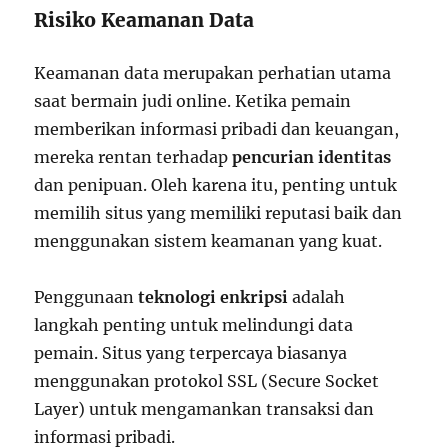
Risiko Keamanan Data
Keamanan data merupakan perhatian utama
saat bermain judi online. Ketika pemain
memberikan informasi pribadi dan keuangan,
mereka rentan terhadap
pencurian identitas
dan penipuan. Oleh karena itu, penting untuk
memilih situs yang memiliki reputasi baik dan
menggunakan sistem keamanan yang kuat.
Penggunaan
teknologi enkripsi
adalah
langkah penting untuk melindungi data
pemain. Situs yang terpercaya biasanya
menggunakan protokol SSL (Secure Socket
Layer) untuk mengamankan transaksi dan
informasi pribadi.