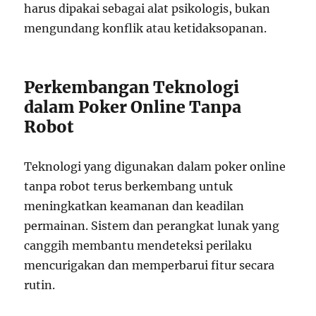
harus dipakai sebagai alat psikologis, bukan
mengundang konflik atau ketidaksopanan.
Perkembangan Teknologi
dalam Poker Online Tanpa
Robot
Teknologi yang digunakan dalam poker online
tanpa robot terus berkembang untuk
meningkatkan keamanan dan keadilan
permainan. Sistem dan perangkat lunak yang
canggih membantu mendeteksi perilaku
mencurigakan dan memperbarui fitur secara
rutin.