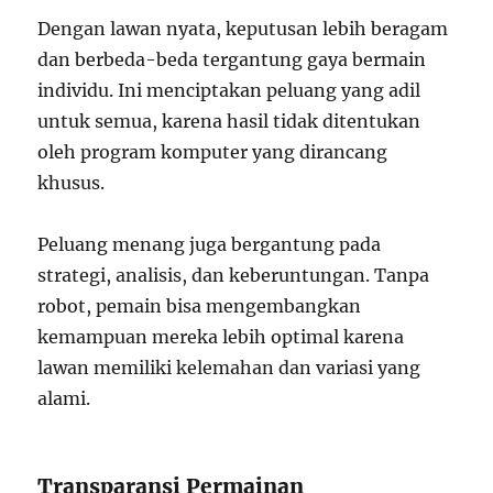
Dengan lawan nyata, keputusan lebih beragam
dan berbeda-beda tergantung gaya bermain
individu. Ini menciptakan peluang yang adil
untuk semua, karena hasil tidak ditentukan
oleh program komputer yang dirancang
khusus.
Peluang menang juga bergantung pada
strategi, analisis, dan keberuntungan. Tanpa
robot, pemain bisa mengembangkan
kemampuan mereka lebih optimal karena
lawan memiliki kelemahan dan variasi yang
alami.
Transparansi Permainan