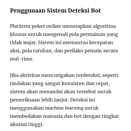
Penggunaan Sistem Deteksi Bot
Platform poker online menerapkan algoritma
khusus untuk mengenali pola permainan yang
tidak wajar. Sistem ini memantau kecepatan
aksi, pola taruhan, dan perilaku pemain secara
real-time.
Jika aktivitas mencurigakan terdeteksi, seperti
tindakan yang sangat konsisten dan cepat,
sistem akan menandai akun tersebut untuk
pemeriksaan lebih lanjut. Deteksi ini
menggunakan
machine learning
untuk
membedakan manusia dan bot dengan tingkat
akurasi tinggi.