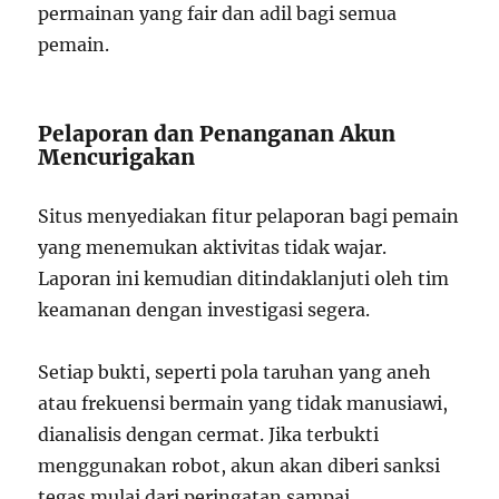
permainan yang fair dan adil bagi semua
pemain.
Pelaporan dan Penanganan Akun
Mencurigakan
Situs menyediakan fitur pelaporan bagi pemain
yang menemukan aktivitas tidak wajar.
Laporan ini kemudian ditindaklanjuti oleh tim
keamanan dengan investigasi segera.
Setiap bukti, seperti pola taruhan yang aneh
atau frekuensi bermain yang tidak manusiawi,
dianalisis dengan cermat. Jika terbukti
menggunakan robot, akun akan diberi sanksi
tegas mulai dari peringatan sampai