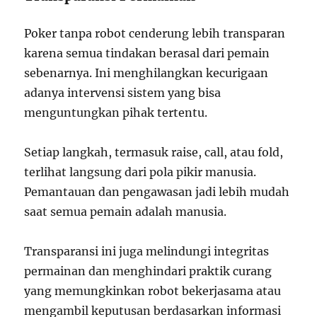
Poker tanpa robot cenderung lebih transparan
karena semua tindakan berasal dari pemain
sebenarnya. Ini menghilangkan kecurigaan
adanya intervensi sistem yang bisa
menguntungkan pihak tertentu.
Setiap langkah, termasuk raise, call, atau fold,
terlihat langsung dari pola pikir manusia.
Pemantauan dan pengawasan jadi lebih mudah
saat semua pemain adalah manusia.
Transparansi ini juga melindungi integritas
permainan dan menghindari praktik curang
yang memungkinkan robot bekerjasama atau
mengambil keputusan berdasarkan informasi