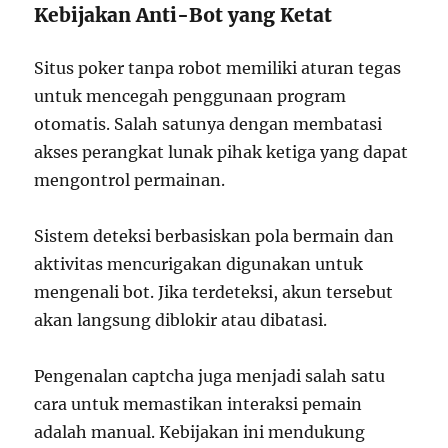
Kebijakan Anti-Bot yang Ketat
Situs poker tanpa robot memiliki aturan tegas
untuk mencegah penggunaan program
otomatis. Salah satunya dengan membatasi
akses perangkat lunak pihak ketiga yang dapat
mengontrol permainan.
Sistem deteksi berbasiskan pola bermain dan
aktivitas mencurigakan digunakan untuk
mengenali bot. Jika terdeteksi, akun tersebut
akan langsung diblokir atau dibatasi.
Pengenalan captcha juga menjadi salah satu
cara untuk memastikan interaksi pemain
adalah manual. Kebijakan ini mendukung