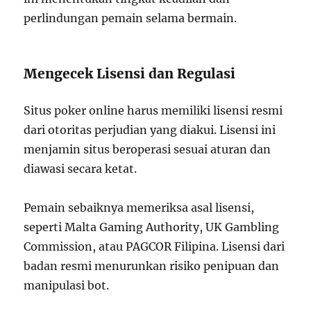
perlindungan pemain selama bermain.
Mengecek Lisensi dan Regulasi
Situs poker online harus memiliki lisensi resmi
dari otoritas perjudian yang diakui. Lisensi ini
menjamin situs beroperasi sesuai aturan dan
diawasi secara ketat.
Pemain sebaiknya memeriksa asal lisensi,
seperti Malta Gaming Authority, UK Gambling
Commission, atau PAGCOR Filipina. Lisensi dari
badan resmi menurunkan risiko penipuan dan
manipulasi bot.