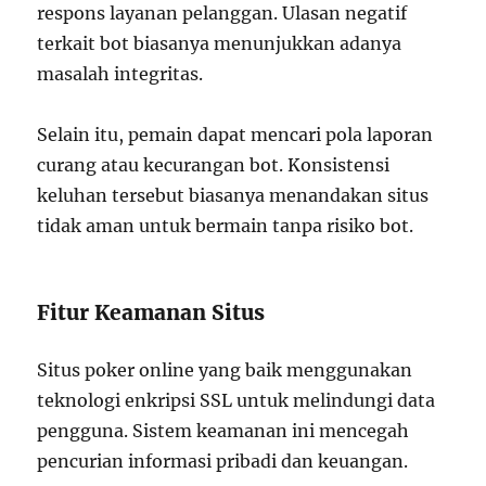
respons layanan pelanggan. Ulasan negatif
terkait bot biasanya menunjukkan adanya
masalah integritas.
Selain itu, pemain dapat mencari pola laporan
curang atau kecurangan bot. Konsistensi
keluhan tersebut biasanya menandakan situs
tidak aman untuk bermain tanpa risiko bot.
Fitur Keamanan Situs
Situs poker online yang baik menggunakan
teknologi enkripsi SSL untuk melindungi data
pengguna. Sistem keamanan ini mencegah
pencurian informasi pribadi dan keuangan.