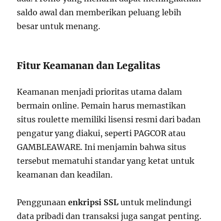
saldo awal dan memberikan peluang lebih
besar untuk menang.
Fitur Keamanan dan Legalitas
Keamanan menjadi prioritas utama dalam
bermain online. Pemain harus memastikan
situs roulette memiliki lisensi resmi dari badan
pengatur yang diakui, seperti PAGCOR atau
GAMBLEAWARE. Ini menjamin bahwa situs
tersebut mematuhi standar yang ketat untuk
keamanan dan keadilan.
Penggunaan
enkripsi SSL
untuk melindungi
data pribadi dan transaksi juga sangat penting.