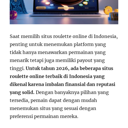
Saat memilih situs roulette online di Indonesia,
penting untuk menemukan platform yang
tidak hanya menawarkan permainan yang
menarik tetapi juga memiliki payout yang
tinggi.
Untuk tahun 2026, ada beberapa situs
roulette online terbaik di Indonesia yang
dikenal karena imbalan finansial dan reputasi
yang solid.
Dengan banyaknya pilihan yang
tersedia, pemain dapat dengan mudah
menemukan situs yang sesuai dengan
preferensi permainan mereka.