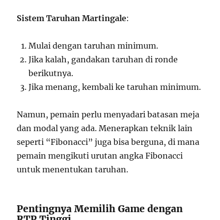
Sistem Taruhan Martingale
:
Mulai dengan taruhan minimum.
Jika kalah, gandakan taruhan di ronde
berikutnya.
Jika menang, kembali ke taruhan minimum.
Namun, pemain perlu menyadari batasan meja
dan modal yang ada. Menerapkan teknik lain
seperti “Fibonacci” juga bisa berguna, di mana
pemain mengikuti urutan angka Fibonacci
untuk menentukan taruhan.
Pentingnya Memilih Game dengan
RTP Tinggi