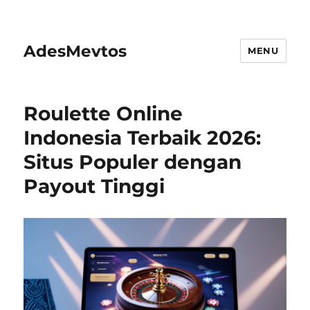
AdesMevtos
MENU
Roulette Online
Indonesia Terbaik 2026:
Situs Populer dengan
Payout Tinggi