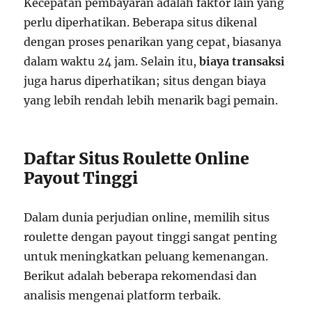
Kecepatan pembayaran adalah faktor lain yang
perlu diperhatikan. Beberapa situs dikenal
dengan proses penarikan yang cepat, biasanya
dalam waktu 24 jam. Selain itu,
biaya transaksi
juga harus diperhatikan; situs dengan biaya
yang lebih rendah lebih menarik bagi pemain.
Daftar Situs Roulette Online
Payout Tinggi
Dalam dunia perjudian online, memilih situs
roulette dengan payout tinggi sangat penting
untuk meningkatkan peluang kemenangan.
Berikut adalah beberapa rekomendasi dan
analisis mengenai platform terbaik.