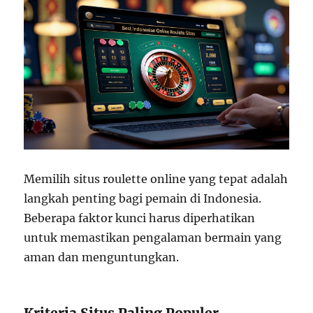
Memilih situs roulette online yang tepat adalah
langkah penting bagi pemain di Indonesia.
Beberapa faktor kunci harus diperhatikan
untuk memastikan pengalaman bermain yang
aman dan menguntungkan.
Kriteria Situs Paling Populer