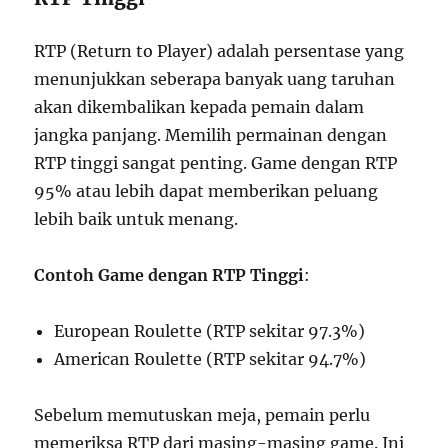
RTP (Return to Player) adalah persentase yang
menunjukkan seberapa banyak uang taruhan
akan dikembalikan kepada pemain dalam
jangka panjang. Memilih permainan dengan
RTP tinggi sangat penting. Game dengan RTP
95% atau lebih dapat memberikan peluang
lebih baik untuk menang.
Contoh Game dengan RTP Tinggi
:
European Roulette (RTP sekitar 97.3%)
American Roulette (RTP sekitar 94.7%)
Sebelum memutuskan meja, pemain perlu
memeriksa RTP dari masing-masing game. Ini