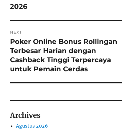
2026
NEXT
Poker Online Bonus Rollingan
Next
post:
Terbesar Harian dengan
Cashback Tinggi Terpercaya
untuk Pemain Cerdas
Archives
Agustus 2026