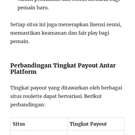
pemain baru.
Setiap situs ini juga menerapkan lisensi resmi,
memastikan keamanan dan fair play bagi
pemain.
Perbandingan Tingkat Payout Antar
Platform
Tingkat payout yang ditawarkan oleh berbagai
situs roulette dapat bervariasi. Berikut
perbandingan:
Situs
Tingkat Payout