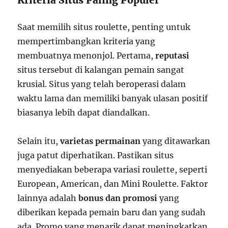
Saat memilih situs roulette, penting untuk
mempertimbangkan kriteria yang
membuatnya menonjol. Pertama,
reputasi
situs tersebut di kalangan pemain sangat
krusial. Situs yang telah beroperasi dalam
waktu lama dan memiliki banyak ulasan positif
biasanya lebih dapat diandalkan.
Selain itu,
varietas permainan
yang ditawarkan
juga patut diperhatikan. Pastikan situs
menyediakan beberapa variasi roulette, seperti
European, American, dan Mini Roulette. Faktor
lainnya adalah
bonus dan promosi
yang
diberikan kepada pemain baru dan yang sudah
ada. Promo yang menarik dapat meningkatkan