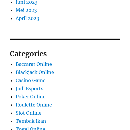
Juni 2023
Mei 2023
April 2023
Categories
Baccarat Online
Blackjack Online
Casino Game
Judi Esports
Poker Online
Roulette Online
Slot Online
Tembak Ikan
Togel Online