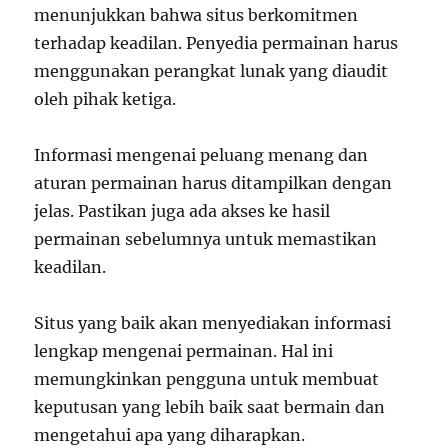
menunjukkan bahwa situs berkomitmen
terhadap keadilan. Penyedia permainan harus
menggunakan perangkat lunak yang diaudit
oleh pihak ketiga.
Informasi mengenai peluang menang dan
aturan permainan harus ditampilkan dengan
jelas. Pastikan juga ada akses ke hasil
permainan sebelumnya untuk memastikan
keadilan.
Situs yang baik akan menyediakan informasi
lengkap mengenai permainan. Hal ini
memungkinkan pengguna untuk membuat
keputusan yang lebih baik saat bermain dan
mengetahui apa yang diharapkan.