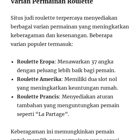
Varian Permainan Roulette
Situs judi roulette terpercaya menyediakan
berbagai varian permainan yang meningkatkan
keberagaman dan kesenangan. Beberapa
varian populer termasuk:
Roulette Eropa
: Menawarkan 37 angka
dengan peluang lebih baik bagi pemain.
Roulette Amerika
: Memiliki dua slot nol
yang meningkatkan keuntungan rumah.
Roulette Prancis
: Menyediakan aturan
tambahan yang menguntungkan pemain
seperti “La Partage”.
Keberagaman ini memungkinkan pemain