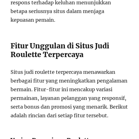
respons terhadap keluhan menunjukkan
betapa seriusnya situs dalam menjaga
kepuasan pemain.
Fitur Unggulan di Situs Judi
Roulette Terpercaya
Situs judi roulette terpercaya menawarkan
berbagai fitur yang meningkatkan pengalaman
bermain. Fitur-fitur ini mencakup variasi
permainan, layanan pelanggan yang responsif,
serta bonus dan promosi yang menarik. Berikut
adalah rincian dari setiap fitur tersebut.