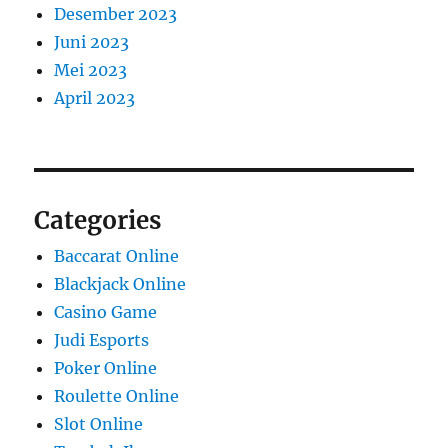
Desember 2023
Juni 2023
Mei 2023
April 2023
Categories
Baccarat Online
Blackjack Online
Casino Game
Judi Esports
Poker Online
Roulette Online
Slot Online