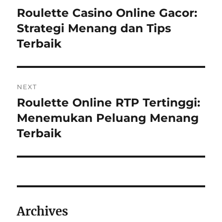
pos
Roulette Casino Online Gacor:
Previous
post:
Strategi Menang dan Tips
Terbaik
NEXT
Roulette Online RTP Tertinggi:
Next
post:
Menemukan Peluang Menang
Terbaik
Archives