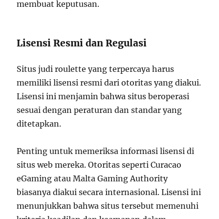
membuat keputusan.
Lisensi Resmi dan Regulasi
Situs judi roulette yang terpercaya harus
memiliki lisensi resmi dari otoritas yang diakui.
Lisensi ini menjamin bahwa situs beroperasi
sesuai dengan peraturan dan standar yang
ditetapkan.
Penting untuk memeriksa informasi lisensi di
situs web mereka. Otoritas seperti Curacao
eGaming atau Malta Gaming Authority
biasanya diakui secara internasional. Lisensi ini
menunjukkan bahwa situs tersebut memenuhi