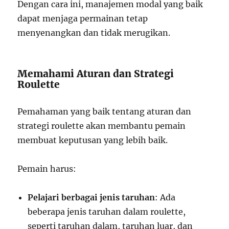
Dengan cara ini, manajemen modal yang baik
dapat menjaga permainan tetap
menyenangkan dan tidak merugikan.
Memahami Aturan dan Strategi
Roulette
Pemahaman yang baik tentang aturan dan
strategi roulette akan membantu pemain
membuat keputusan yang lebih baik.
Pemain harus:
Pelajari berbagai jenis taruhan
: Ada
beberapa jenis taruhan dalam roulette,
seperti taruhan dalam, taruhan luar, dan