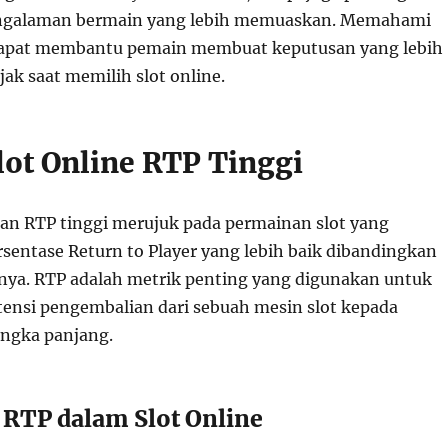
ngalaman bermain yang lebih memuaskan. Memahami
 dapat membantu pemain membuat keputusan yang lebih
ijak saat memilih slot online.
lot Online RTP Tinggi
gan RTP tinggi merujuk pada permainan slot yang
entase Return to Player yang lebih baik dibandingkan
nnya. RTP adalah metrik penting yang digunakan untuk
nsi pengembalian dari sebuah mesin slot kepada
ngka panjang.
 RTP dalam Slot Online