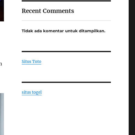
Recent Comments
Tidak ada komentar untuk ditampilkan.
Situs Toto
m
situs togel