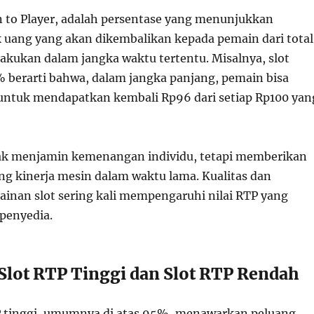
n to Player, adalah persentase yang menunjukkan
 uang yang akan dikembalikan kepada pemain dari total
lakukan dalam jangka waktu tertentu. Misalnya, slot
berarti bahwa, dalam jangka panjang, pemain bisa
ntuk mendapatkan kembali Rp96 dari setiap Rp100 yan
idak menjamin kemenangan individu, tetapi memberikan
g kinerja mesin dalam waktu lama. Kualitas dan
inan slot sering kali mempengaruhi nilai RTP yang
 penyedia.
Slot RTP Tinggi dan Slot RTP Rendah
P tinggi, umumnya di atas 95%, menawarkan peluang