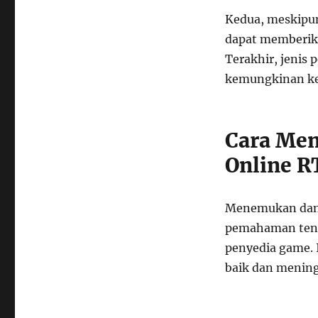
Kedua, meskipun 
dapat memberik
Terakhir, jenis 
kemungkinan ker
Cara Men
Online R
Menemukan dan 
pemahaman tenta
penyedia game.
baik dan menin