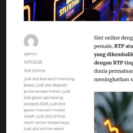
Slot online den
pemain.
RTP ata
Author
admin
yang dikembalik
Posted
10/11/2025
dengan RTP tin
on
Categories
Slot Online
dunia permaina
Tags
judi slot bet kecil menang
meningkatkan st
besar
,
judi slot deposit
pulsa proses instan
,
judi
slot gacor gampang
jackpot 2025
,
judi slot
gacor maxwin modal
receh
,
judi slot online
resmi aman terpercaya
,
judi slot online resmi