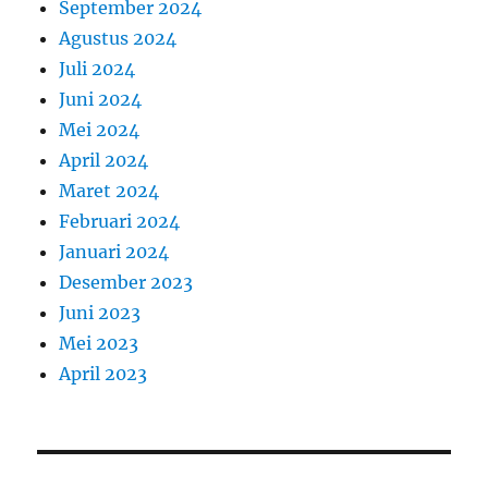
September 2024
Agustus 2024
Juli 2024
Juni 2024
Mei 2024
April 2024
Maret 2024
Februari 2024
Januari 2024
Desember 2023
Juni 2023
Mei 2023
April 2023