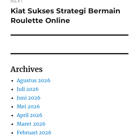
NEXT
Kiat Sukses Strategi Bermain
Next
post:
Roulette Online
Archives
Agustus 2026
Juli 2026
Juni 2026
Mei 2026
April 2026
Maret 2026
Februari 2026