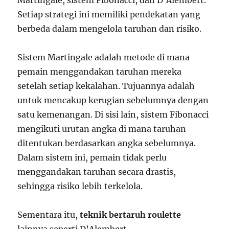
Setiap strategi ini memiliki pendekatan yang
berbeda dalam mengelola taruhan dan risiko.
Sistem Martingale adalah metode di mana
pemain menggandakan taruhan mereka
setelah setiap kekalahan. Tujuannya adalah
untuk mencakup kerugian sebelumnya dengan
satu kemenangan. Di sisi lain, sistem Fibonacci
mengikuti urutan angka di mana taruhan
ditentukan berdasarkan angka sebelumnya.
Dalam sistem ini, pemain tidak perlu
menggandakan taruhan secara drastis,
sehingga risiko lebih terkelola.
Sementara itu,
teknik bertaruh roulette
lainnya seperti D’Alembert