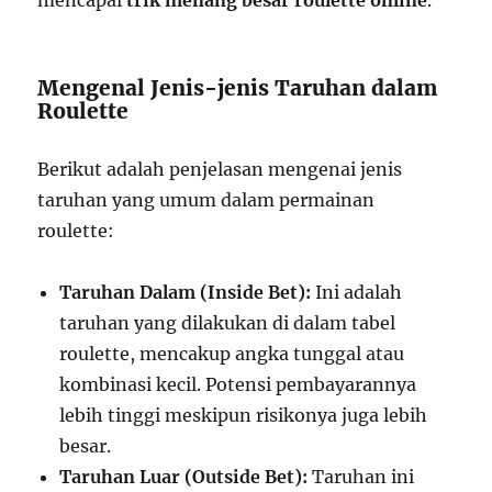
Mengenal Jenis-jenis Taruhan dalam
Roulette
Berikut adalah penjelasan mengenai jenis
taruhan yang umum dalam permainan
roulette:
Taruhan Dalam (Inside Bet):
Ini adalah
taruhan yang dilakukan di dalam tabel
roulette, mencakup angka tunggal atau
kombinasi kecil. Potensi pembayarannya
lebih tinggi meskipun risikonya juga lebih
besar.
Taruhan Luar (Outside Bet):
Taruhan ini