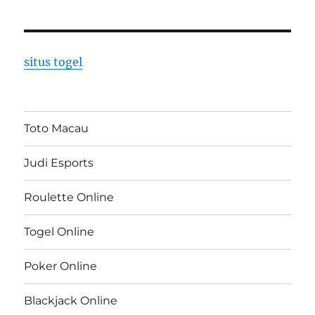
situs togel
Toto Macau
Judi Esports
Roulette Online
Togel Online
Poker Online
Blackjack Online