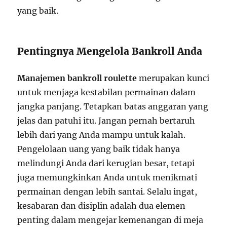
yang baik.
Pentingnya Mengelola Bankroll Anda
Manajemen bankroll roulette
merupakan kunci
untuk menjaga kestabilan permainan dalam
jangka panjang. Tetapkan batas anggaran yang
jelas dan patuhi itu. Jangan pernah bertaruh
lebih dari yang Anda mampu untuk kalah.
Pengelolaan uang yang baik tidak hanya
melindungi Anda dari kerugian besar, tetapi
juga memungkinkan Anda untuk menikmati
permainan dengan lebih santai. Selalu ingat,
kesabaran dan disiplin adalah dua elemen
penting dalam mengejar kemenangan di meja