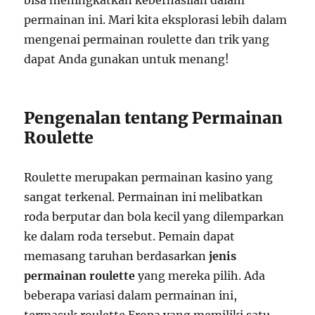
permainan ini. Mari kita eksplorasi lebih dalam
mengenai permainan roulette dan trik yang
dapat Anda gunakan untuk menang!
Pengenalan tentang Permainan
Roulette
Roulette merupakan permainan kasino yang
sangat terkenal. Permainan ini melibatkan
roda berputar dan bola kecil yang dilemparkan
ke dalam roda tersebut. Pemain dapat
memasang taruhan berdasarkan
jenis
permainan roulette
yang mereka pilih. Ada
beberapa variasi dalam permainan ini,
termasuk roulette Eropa yang memiliki satu